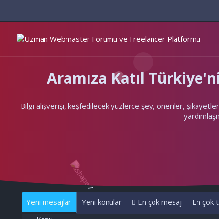
Aramıza Katıl Türkiye
Bilgi alışverişi, keşfedilecek yüzlerce şey, öneriler, şikayet
yardımlaşma
Yeni mesajlar
Yeni konular
En çok mesaj
En çok t