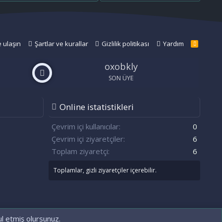
e ulaşın
Şartlar ve kurallar
Gizlilik politikası
Yardım
R
S
S
oxobkly
SON ÜYE
Online istatistikleri
n
S
Çevrim içi kullanıcılar
0
Çevrim içi ziyaretçiler
6
Toplam ziyaretçi
6
Toplamlar, gizli ziyaretçiler içerebilir.
ul etmiş olursunuz.