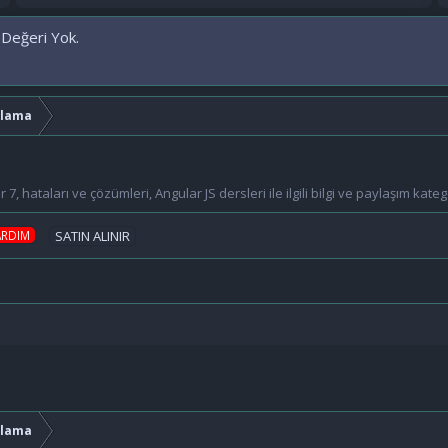
 Değeri Yok.
mlama
 hataları ve çözümleri, Angular JS dersleri ile ilgili bilgi ve paylaşım kateg
ARDIM
SATIN ALINIR
mlama