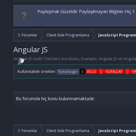
Paylaşmak Güzeldir Paylaşılmayan Bilginin Hiç 1
Forumlar
Client-Side Programlama
JavaScript Progra
Angular JS
Angular JS nedir? Dersleri, kurulumu, Example, Angular JS ve Angular 7,
Kullanılabilir önekler:
BİLGİ
KURALLAR
Y
Tümünü gör
Bu forumda hiç konu bulunmamaktadır.
Forumlar
Client-Side Programlama
JavaScript Progra