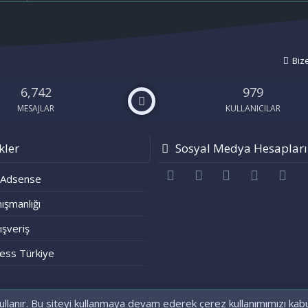
Biz
6,742
979
MESAJLAR
KULLANICILAR
kler
Sosyal Medya Hesapları
Facebook
Twitter
youtube
Bize ulaşı
RS
 Adsense
ışmanlığı
lışveriş
ess Türkiye
ullanır. Bu siteyi kullanmaya devam ederek çerez kullanımımızı kab