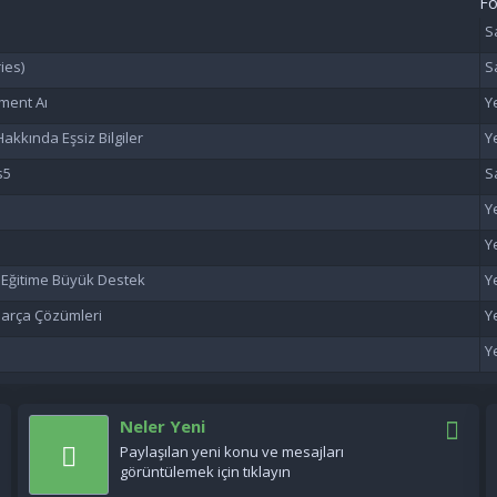
F
ies)
ment Aı
akkında Eşsiz Bilgiler
s5
n Eğitime Büyük Destek
 Parça Çözümleri
Neler Yeni
Paylaşılan yeni konu ve mesajları
görüntülemek için tıklayın