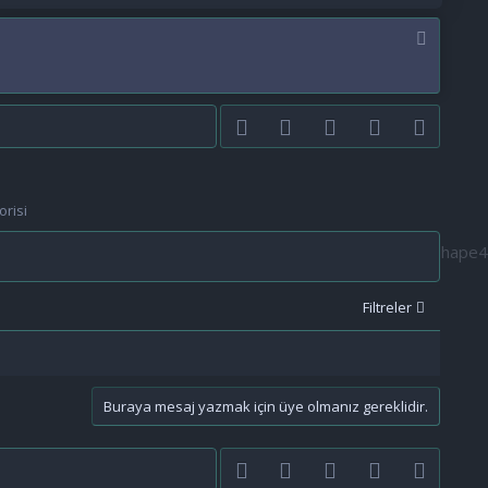
Facebook
Twitter
youtube
Bize ulaşın
RSS
orisi
Filtreler
Buraya mesaj yazmak için üye olmanız gereklidir.
Facebook
Twitter
youtube
Bize ulaşın
RSS