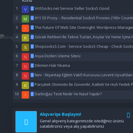
Konu
Vn5Socks.net Service Seller Socks5 Good
V
911 S5 Proxy – Residential Socks5 Proxies (190+ Countr
M
The Future Of Web Site Oversight: Wordpress Manage
I
Göcek Rehberi Ile Tekne Turları, Koylar Ve Yeme İçme H
K
Shopsocks5.Com - Service Socks5 Cheap - Check Sock
S
Asya Dizileri İzleme Sitesi
N
Dikmen Halı Yıkama
N
Nev - Nişantaşı Eğitim Vakfı Kurucusu Levent Uysal’da
N
Parçatek Otomotiv Ile Güvenilir, Kaliteli Ve Hızlı Yedek
K
Darboğaz Testi Nedir Ve Nasıl Yapılır?
I
Alışverişe Başlayın!
Genel alışveriş kategorimizde istediğiniz ürünü
satabilirsiniz veya alış yapabilirsiniz