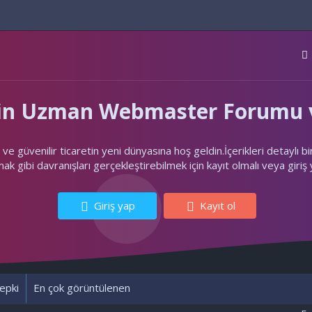
'nin Uzman Webmaster Forumu v
ler ve güvenilir ticaretin yeni dünyasına hoş geldin.İçerikleri deta
k gibi davranışları gerçekleştirebilmek için kayıt olmalı veya giriş
Giriş yap
Kayıt ol
epki
En çok görüntülenen