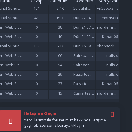
orumu
Cevap
Görüntüleme
Gönderim
Son yazan
Sanal Sunucu (VDS/VPS)
151
5.4K
50 dakika önce
vn5socks.net
Sanal Sunucu (VDS/VPS)
43
697
Dün 22:14 da
morrison
Yeni Web Siteleri - Site Tanıtımı
0
38
Dün 21:57 da
inurdemirelseo
Yeni Web Siteleri - Site Tanıtımı
0
10
Dün 21:33 da
Kenan06
Sanal Sunucu (VDS/VPS)
132
6.1K
Dün 16:38 da
shopsocks5
Yeni Web Siteleri - Site Tanıtımı
0
66
Salı saat 15:47'de
nullsix
Yeni Web Siteleri - Site Tanıtımı
0
54
Salı saat 02:13'de
nullsix
Yeni Web Siteleri - Site Tanıtımı
0
29
Pazartesi saat 22:01'de
nullsix
Yeni Web Siteleri - Site Tanıtımı
0
23
Pazartesi saat 21:37'de
Kenan06
Yeni Web Siteleri - Site Tanıtımı
0
15
Cumartesi saat 17:51'de
inurdemirelseo
İletişime Geçin!
Yetkililerimiz ile forumumuz hakkında iletişime
geçmek isterseniz buraya tıklayın