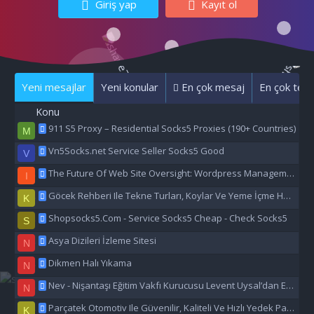
Giriş yap
Kayıt ol
Yeni mesajlar
Yeni konular
En çok mesaj
En çok tepk
Konu
911 S5 Proxy – Residential Socks5 Proxies (190+ Countries)
M
Vn5Socks.net Service Seller Socks5 Good
V
The Future Of Web Site Oversight: Wordpress Management Aı
I
Göcek Rehberi Ile Tekne Turları, Koylar Ve Yeme İçme Hakkında Eşsiz Bilgiler
K
Shopsocks5.Com - Service Socks5 Cheap - Check Socks5
S
Asya Dizileri İzleme Sitesi
N
Dikmen Halı Yıkama
N
Nev - Nişantaşı Eğitim Vakfı Kurucusu Levent Uysal’dan Eğitime Büyük Destek
N
Parçatek Otomotiv Ile Güvenilir, Kaliteli Ve Hızlı Yedek Parça Çözümleri
K