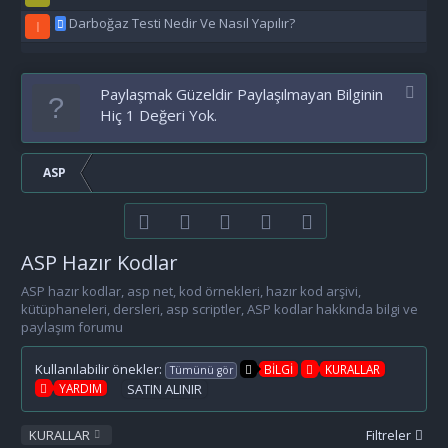
Darboğaz Testi Nedir Ve Nasıl Yapılır?
I
Paylaşmak Güzeldir Paylaşılmayan Bilginin
Hiç 1 Değeri Yok.
ASP
Facebook
Twitter
youtube
Bize ulaşın
RSS
ASP Hazır Kodlar
ASP hazır kodlar, asp net, kod örnekleri, hazır kod arşivi,
kütüphaneleri, dersleri, asp scriptler, ASP kodlar hakkında bilgi ve
paylaşım forumu
Kullanılabilir önekler:
BİLGİ
KURALLAR
Tümünü gör
YARDIM
SATIN ALINIR
KURALLAR
Filtreler