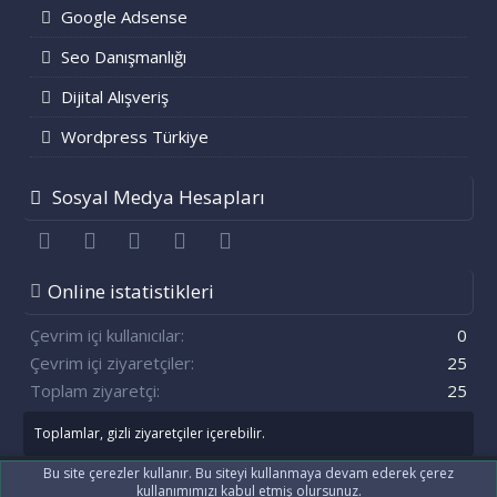
Google Adsense
Seo Danışmanlığı
Dijital Alışveriş
Wordpress Türkiye
Sosyal Medya Hesapları
Facebook
Twitter
youtube
Bize ulaşın
RSS
Online istatistikleri
Çevrim içi kullanıcılar
0
Çevrim içi ziyaretçiler
25
Toplam ziyaretçi
25
Toplamlar, gizli ziyaretçiler içerebilir.
Bu site çerezler kullanır. Bu siteyi kullanmaya devam ederek çerez
kullanımımızı kabul etmiş olursunuz.
®
Community platform by XenForo
© 2010-2021 XenForo Ltd.