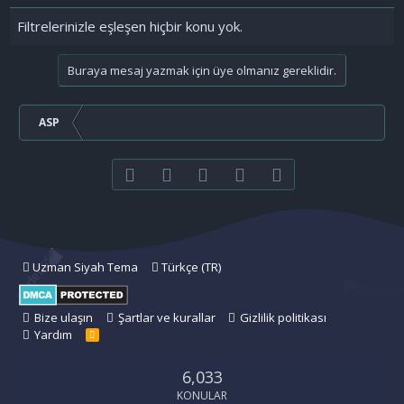
Filtrelerinizle eşleşen hiçbir konu yok.
Buraya mesaj yazmak için üye olmanız gereklidir.
ASP
Facebook
Twitter
youtube
Bize ulaşın
RSS
Uzman Siyah Tema
Türkçe (TR)
Bize ulaşın
Şartlar ve kurallar
Gizlilik politikası
Yardım
R
S
S
6,033
KONULAR