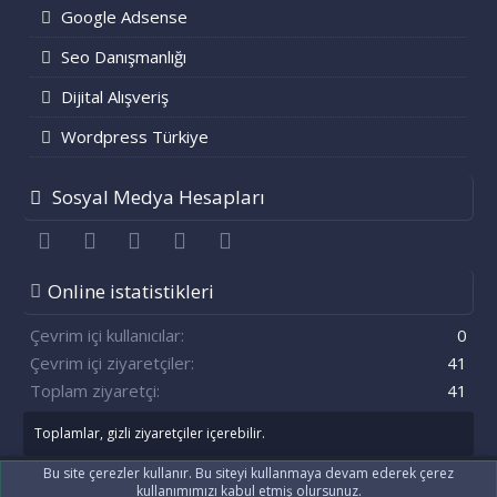
Google Adsense
Seo Danışmanlığı
Dijital Alışveriş
Wordpress Türkiye
Sosyal Medya Hesapları
Facebook
Twitter
youtube
Bize ulaşın
RSS
Online istatistikleri
Çevrim içi kullanıcılar
0
Çevrim içi ziyaretçiler
41
Toplam ziyaretçi
41
Toplamlar, gizli ziyaretçiler içerebilir.
Bu site çerezler kullanır. Bu siteyi kullanmaya devam ederek çerez
kullanımımızı kabul etmiş olursunuz.
®
Community platform by XenForo
© 2010-2021 XenForo Ltd.