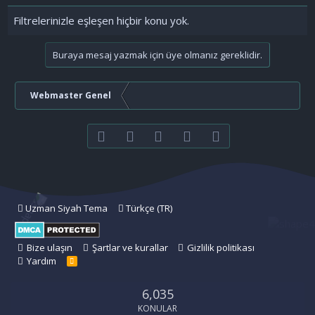
Filtrelerinizle eşleşen hiçbir konu yok.
Buraya mesaj yazmak için üye olmanız gereklidir.
Webmaster Genel
Facebook
Twitter
youtube
Bize ulaşın
RSS
Uzman Siyah Tema
Türkçe (TR)
Bize ulaşın
Şartlar ve kurallar
Gizlilik politikası
Yardım
R
S
S
6,035
KONULAR