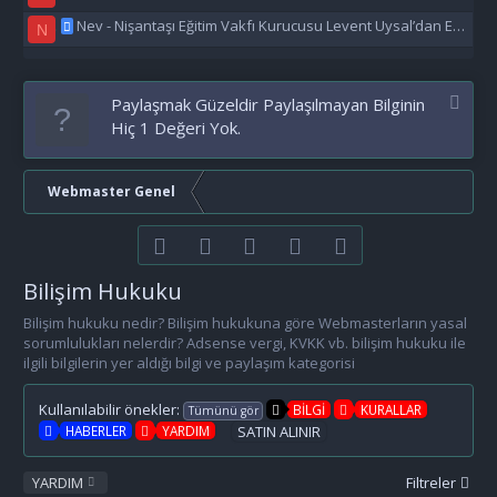
Nev - Nişantaşı Eğitim Vakfı Kurucusu Levent Uysal’dan Eğitime Büyük Destek
N
Paylaşmak Güzeldir Paylaşılmayan Bilginin
Hiç 1 Değeri Yok.
Webmaster Genel
Facebook
Twitter
youtube
Bize ulaşın
RSS
Bilişim Hukuku
Bilişim hukuku nedir? Bilişim hukukuna göre Webmasterların yasal
sorumlulukları nelerdir? Adsense vergi, KVKK vb. bilişim hukuku ile
ilgili bilgilerin yer aldığı bilgi ve paylaşım kategorisi
Kullanılabilir önekler:
BİLGİ
KURALLAR
Tümünü gör
HABERLER
YARDIM
SATIN ALINIR
YARDIM
Filtreler