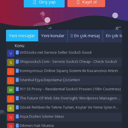
Giriş yap
Kayıt ol
Yeni mesajlar
Yeni konular
En çok mesaj
En çok tepk
Konu
Vn5Socks.net Service Seller Socks5 Good
V
Shopsocks5.Com - Service Socks5 Cheap - Check Socks5
S
Komisyonsuz Online Sipariş Sistemi Ile Kazancınızı Artırın
I
İstanbul Eşya Depolama Çözümleri
I
911 S5 Proxy – Residential Socks5 Proxies (190+ Countries)
M
The Future Of Web Site Oversight: Wordpress Management Aı
I
Göcek Rehberi Ile Tekne Turları, Koylar Ve Yeme İçme Hakkında Eşsiz Bilgiler
K
Asya Dizileri İzleme Sitesi
N
Dikmen Halı Yıkama
N