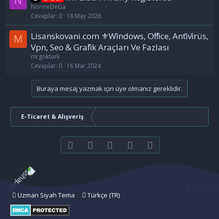
N
NorineDeGa
Cevaplar
0
18 May 2026
Lisanskovani.com ⚜️Wi̇ndows, Offi̇ce, Anti̇vi̇rüs,
M
Vpn, Seo & Grafi̇k Araçları Ve Fazlası
mrgokturk
Cevaplar
0
16 Mar 2024
Buraya mesaj yazmak için üye olmanız gereklidir.
E-Ticaret & Alışveriş
Facebook
Twitter
youtube
Bize ulaşın
RSS
Uzman Siyah Tema
Türkçe (TR)