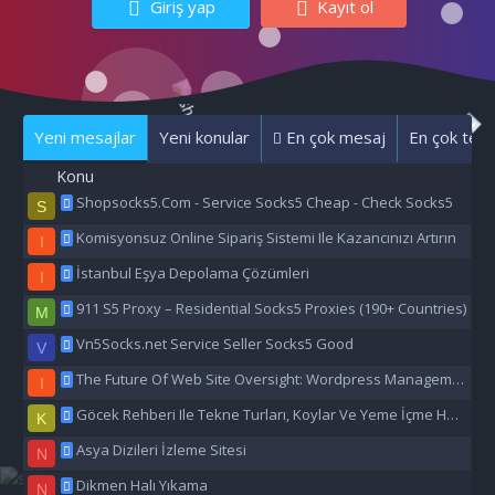
Giriş yap
Kayıt ol
Yeni mesajlar
Yeni konular
En çok mesaj
En çok tepk
Konu
Shopsocks5.Com - Service Socks5 Cheap - Check Socks5
S
Komisyonsuz Online Sipariş Sistemi Ile Kazancınızı Artırın
I
İstanbul Eşya Depolama Çözümleri
I
911 S5 Proxy – Residential Socks5 Proxies (190+ Countries)
M
Vn5Socks.net Service Seller Socks5 Good
V
The Future Of Web Site Oversight: Wordpress Management Aı
I
Göcek Rehberi Ile Tekne Turları, Koylar Ve Yeme İçme Hakkında Eşsiz Bilgiler
K
Asya Dizileri İzleme Sitesi
N
Dikmen Halı Yıkama
N