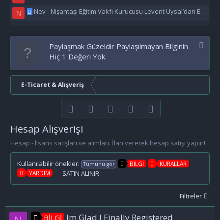
Nev - Nişantaşı Eğitim Vakfı Kurucusu Levent Uysal’dan Eğitime Büyük Destek
N
Paylaşmak Güzeldir Paylaşılmayan Bilginin
Hiç 1 Değeri Yok.
E-Ticaret & Alışveriş
Facebook
Twitter
youtube
Bize ulaşın
RSS
Hesap Alışverişi
Hesap - lisans satışları ve alımları. İlan vererek hesap satışı yapın!
Kullanılabilir önekler:
BİLGİ
KURALLAR
Tümünü gör
YARDIM
SATIN ALINIR
Filtreler
Im Glad I Finally Registered
BİLGİ