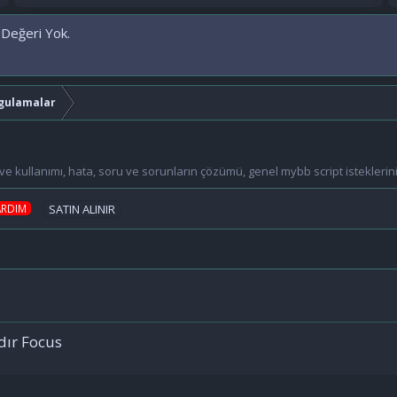
 Değeri Yok.
gulamalar
 kullanımı, hata, soru ve sorunların çözümü, genel mybb script isteklerinin 
ARDIM
SATIN ALINIR
ır Focus