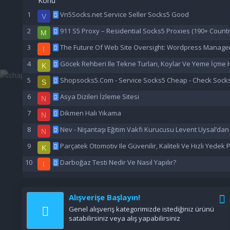
Konu
Vn5Socks.net Service Seller Socks5 Good
V
911 S5 Proxy – Residential Socks5 Proxies (190+ Countr
M
The Future Of Web Site Oversight: Wordpress Manage
I
Göcek Rehberi Ile Tekne Turları, Koylar Ve Yeme İçme H
K
Shopsocks5.Com - Service Socks5 Cheap - Check Sock
S
Asya Dizileri İzleme Sitesi
N
Dikmen Halı Yıkama
N
Nev - Nişantaşı Eğitim Vakfı Kurucusu Levent Uysal’da
N
Parçatek Otomotiv Ile Güvenilir, Kaliteli Ve Hızlı Yedek
K
Darboğaz Testi Nedir Ve Nasıl Yapılır?
I
Alışverişe Başlayın!
Genel alışveriş kategorimizde istediğiniz ürünü
satabilirsiniz veya alış yapabilirsiniz