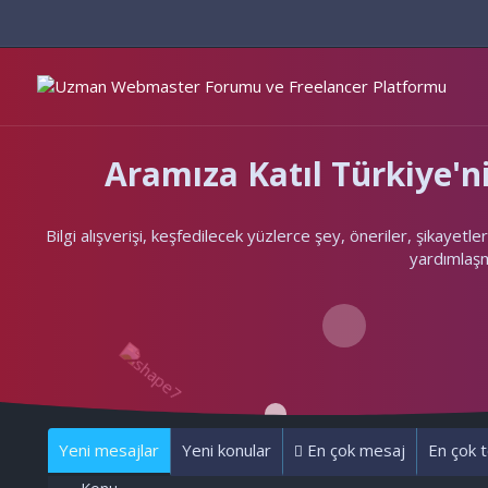
Aramıza Katıl Türkiye
Bilgi alışverişi, keşfedilecek yüzlerce şey, öneriler, şikayet
yardımlaşma
Yeni mesajlar
Yeni konular
En çok mesaj
En çok t