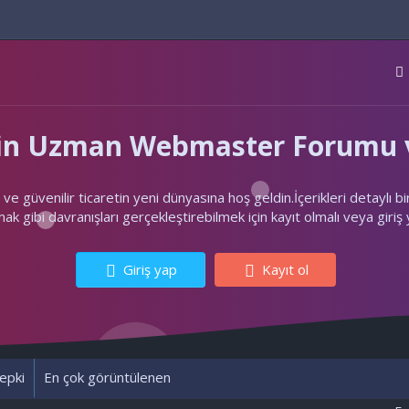
'nin Uzman Webmaster Forumu v
ler ve güvenilir ticaretin yeni dünyasına hoş geldin.İçerikleri deta
k gibi davranışları gerçekleştirebilmek için kayıt olmalı veya giriş
Giriş yap
Kayıt ol
epki
En çok görüntülenen