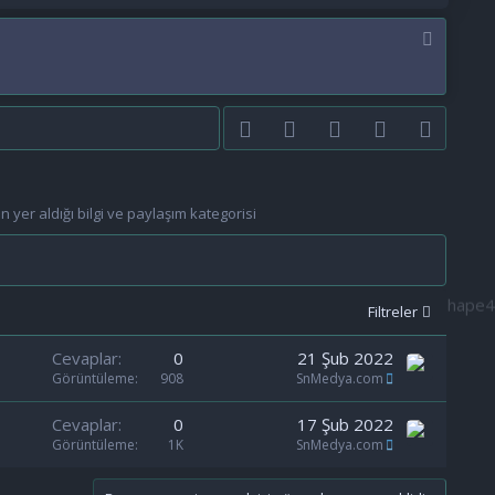
Facebook
Twitter
youtube
Bize ulaşın
RSS
yer aldığı bilgi ve paylaşım kategorisi
Filtreler
Cevaplar
0
21 Şub 2022
Görüntüleme
908
SnMedya.com
Cevaplar
0
17 Şub 2022
Görüntüleme
1K
SnMedya.com