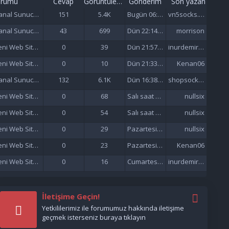
orumu
Cevap
Görüntüleme
Gönderim
Son yazan
Sanal Sunucu (VDS/VPS)
151
5.4K
Bugün 06:57
vn5socks.net
Sanal Sunucu (VDS/VPS)
43
699
Dün 22:14 da
morrison
Yeni Web Siteleri - Site Tanıtımı
0
39
Dün 21:57 da
inurdemirelseo
Yeni Web Siteleri - Site Tanıtımı
0
10
Dün 21:33 da
Kenan06
Sanal Sunucu (VDS/VPS)
132
6.1K
Dün 16:38 da
shopsocks5
Yeni Web Siteleri - Site Tanıtımı
0
68
Salı saat 15:47'de
nullsix
Yeni Web Siteleri - Site Tanıtımı
0
54
Salı saat 02:13'de
nullsix
Yeni Web Siteleri - Site Tanıtımı
0
29
Pazartesi saat 22:01'de
nullsix
Yeni Web Siteleri - Site Tanıtımı
0
23
Pazartesi saat 21:37'de
Kenan06
Yeni Web Siteleri - Site Tanıtımı
0
16
Cumartesi saat 17:51'de
inurdemirelseo
İletişime Geçin!
Yetkililerimiz ile forumumuz hakkında iletişime
geçmek isterseniz buraya tıklayın