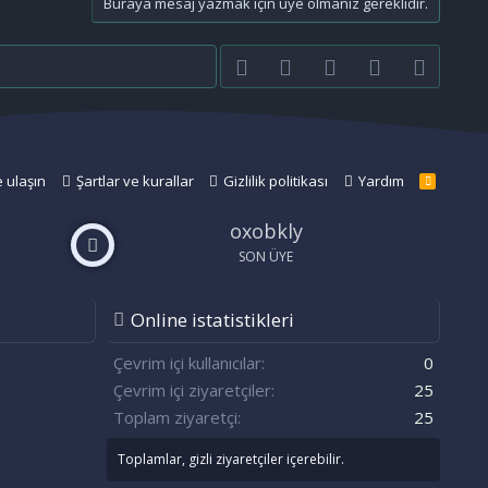
Buraya mesaj yazmak için üye olmanız gereklidir.
Facebook
Twitter
youtube
Bize ulaşın
RSS
e ulaşın
Şartlar ve kurallar
Gizlilik politikası
Yardım
R
S
S
oxobkly
SON ÜYE
Online istatistikleri
n
S
Çevrim içi kullanıcılar
0
Çevrim içi ziyaretçiler
25
Toplam ziyaretçi
25
Toplamlar, gizli ziyaretçiler içerebilir.