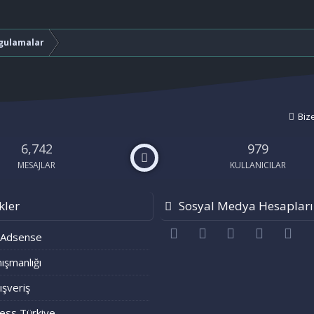
gulamalar
Biz
6,742
979
MESAJLAR
KULLANICILAR
kler
Sosyal Medya Hesapları
Facebook
Twitter
youtube
Bize ulaşı
RS
 Adsense
ışmanlığı
lışveriş
ess Türkiye