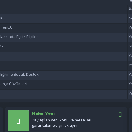
F
ies)
ment Aı
akkında Eşsiz Bilgiler
s5
n Eğitime Büyük Destek
 Parça Çözümleri
Neler Yeni
Paylaşılan yeni konu ve mesajları
görüntülemek için tıklayın