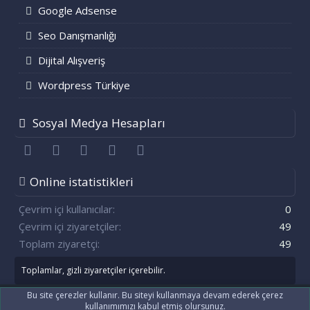
Google Adsense
Seo Danışmanlığı
Dijital Alışveriş
Wordpress Türkiye
Sosyal Medya Hesapları
Facebook
Twitter
youtube
Bize ulaşın
RSS
Online istatistikleri
Çevrim içi kullanıcılar
0
Çevrim içi ziyaretçiler
49
Toplam ziyaretçi
49
Toplamlar, gizli ziyaretçiler içerebilir.
Bu site çerezler kullanır. Bu siteyi kullanmaya devam ederek çerez
kullanımımızı kabul etmiş olursunuz.
®
Community platform by XenForo
© 2010-2021 XenForo Ltd.