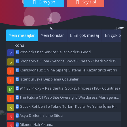
Giriş yap
Kayıt ol
Yeni mesajlar
Yeni konular
En çok mesaj
En çok tepk
Konu
Vn5Socks.net Service Seller Socks5 Good
V
Shopsocks5.Com - Service Socks5 Cheap - Check Socks5
S
Komisyonsuz Online Sipariş Sistemi Ile Kazancınızı Artırın
I
İstanbul Eşya Depolama Çözümleri
I
911 S5 Proxy – Residential Socks5 Proxies (190+ Countries)
M
The Future Of Web Site Oversight: Wordpress Management Aı
I
Göcek Rehberi Ile Tekne Turları, Koylar Ve Yeme İçme Hakkında Eşsiz Bilgiler
K
Asya Dizileri İzleme Sitesi
N
Dikmen Halı Yıkama
N