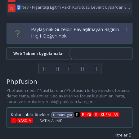
Nev - Nişantaşı Eğitim Vakfı Kurucusu Levent Uysal’dan Eğitime Büyük Destek
N
Paylaşmak Güzeldir Paylaşılmayan Bilginin
Hiç 1 Değeri Yok.
Web Tabanlı Uygulamalar
Facebook
Twitter
youtube
Bize ulaşın
RSS
Phpfusion
Phpfusion nedir? Nasıl kurulur? Phpfusion türkiye destek forumu,
demo, tema, eklentiler, Seo ayarları ve forum kurulumları, hata,
sorun ve soruların yer aldığı paylaşım kategorisi
Kullanılabilir önekler:
BİLGİ
KURALLAR
Tümünü gör
YARDIM
SATIN ALINIR
Filtreler