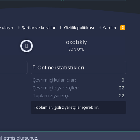
e ulaşın
Şartlar ve kurallar
Gizlilik politikası
Yardım
R
S
S
oxobkly
SON ÜYE
Online istatistikleri
n
S
Çevrim içi kullanıcılar
0
Çevrim içi ziyaretçiler
22
Toplam ziyaretçi
22
Toplamlar, gizli ziyaretçiler içerebilir.
ul etmiş olursunuz.