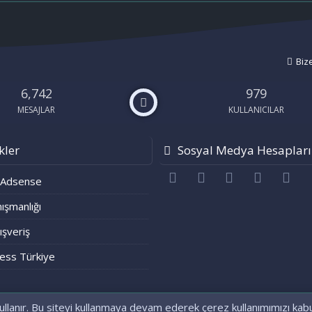
Biz
6,742
979
MESAJLAR
KULLANICILAR
kler
Sosyal Medya Hesapları
Facebook
Twitter
youtube
Bize ulaşı
RS
 Adsense
ışmanlığı
lışveriş
ess Türkiye
ullanır. Bu siteyi kullanmaya devam ederek çerez kullanımımızı kab