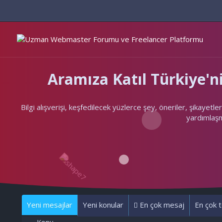
Aramıza Katıl Türkiye
Bilgi alışverişi, keşfedilecek yüzlerce şey, öneriler, şikayet
yardımlaşma
Yeni mesajlar
Yeni konular
En çok mesaj
En çok t