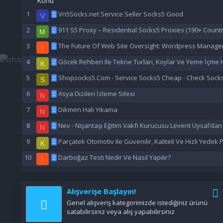
Konu
Vn5Socks.net Service Seller Socks5 Good
V
911 S5 Proxy – Residential Socks5 Proxies (190+ Countr
M
The Future Of Web Site Oversight: Wordpress Manage
I
Göcek Rehberi Ile Tekne Turları, Koylar Ve Yeme İçme H
K
Shopsocks5.Com - Service Socks5 Cheap - Check Sock
S
Asya Dizileri İzleme Sitesi
N
Dikmen Halı Yıkama
N
Nev - Nişantaşı Eğitim Vakfı Kurucusu Levent Uysal’da
N
Parçatek Otomotiv Ile Güvenilir, Kaliteli Ve Hızlı Yedek
K
Darboğaz Testi Nedir Ve Nasıl Yapılır?
I
Alışverişe Başlayın!
Genel alışveriş kategorimizde istediğiniz ürünü
satabilirsiniz veya alış yapabilirsiniz