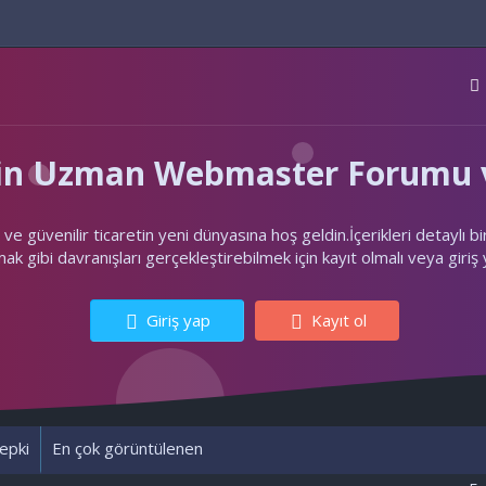
'nin Uzman Webmaster Forumu v
ler ve güvenilir ticaretin yeni dünyasına hoş geldin.İçerikleri deta
k gibi davranışları gerçekleştirebilmek için kayıt olmalı veya giriş
Giriş yap
Kayıt ol
epki
En çok görüntülenen