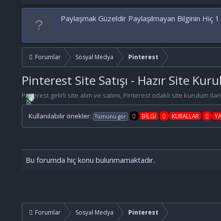
Paylaşmak Güzeldir Paylaşılmayan Bilginin Hiç 1
Forumlar
Sosyal Medya
Pinterest
Pinterest Site Satışı - Hazır Site Ku
Pinterest gelirli site alım ve satımı, Pinterest odaklı site kurulum ila
Kullanılabilir önekler:
BİLGİ
KURALLAR
Y
Tümünü gör
Bu forumda hiç konu bulunmamaktadır.
Forumlar
Sosyal Medya
Pinterest