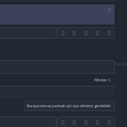
Facebook
Twitter
youtube
Bize ulaşın
RSS
Filtreler
Buraya mesaj yazmak için üye olmanız gereklidir.
Facebook
Twitter
youtube
Bize ulaşın
RSS