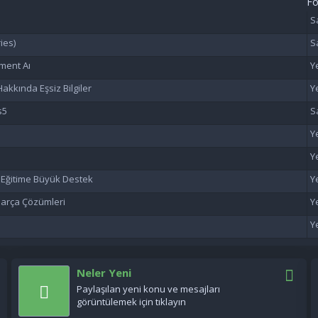
F
ies)
ment Aı
akkında Eşsiz Bilgiler
s5
n Eğitime Büyük Destek
 Parça Çözümleri
Neler Yeni
Paylaşılan yeni konu ve mesajları
görüntülemek için tıklayın