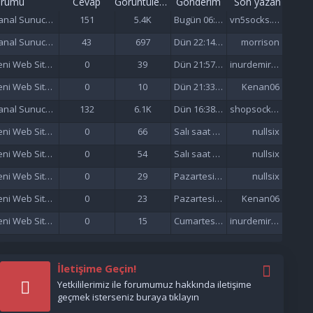
orumu
Cevap
Görüntüleme
Gönderim
Son yazan
Sanal Sunucu (VDS/VPS)
151
5.4K
Bugün 06:57
vn5socks.net
Sanal Sunucu (VDS/VPS)
43
697
Dün 22:14 da
morrison
Yeni Web Siteleri - Site Tanıtımı
0
39
Dün 21:57 da
inurdemirelseo
Yeni Web Siteleri - Site Tanıtımı
0
10
Dün 21:33 da
Kenan06
Sanal Sunucu (VDS/VPS)
132
6.1K
Dün 16:38 da
shopsocks5
Yeni Web Siteleri - Site Tanıtımı
0
66
Salı saat 15:47'de
nullsix
Yeni Web Siteleri - Site Tanıtımı
0
54
Salı saat 02:13'de
nullsix
Yeni Web Siteleri - Site Tanıtımı
0
29
Pazartesi saat 22:01'de
nullsix
Yeni Web Siteleri - Site Tanıtımı
0
23
Pazartesi saat 21:37'de
Kenan06
Yeni Web Siteleri - Site Tanıtımı
0
15
Cumartesi saat 17:51'de
inurdemirelseo
İletişime Geçin!
Yetkililerimiz ile forumumuz hakkında iletişime
geçmek isterseniz buraya tıklayın