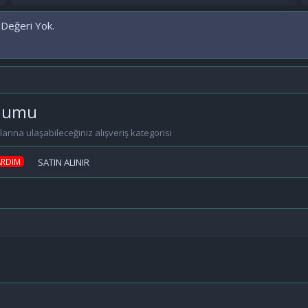
 Değeri Yok.
rulumu
nlarına ulaşabileceğiniz alışveriş kategorisi
ARDIM
SATIN ALINIR