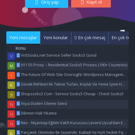
Giriş yap
Kayıt ol
Yeni mesajlar
Yeni konular
En çok mesaj
En çok tepk
Konu
Vn5Socks.net Service Seller Socks5 Good
V
911 S5 Proxy – Residential Socks5 Proxies (190+ Countries)
M
The Future Of Web Site Oversight: Wordpress Management Aı
I
Göcek Rehberi Ile Tekne Turları, Koylar Ve Yeme İçme Hakkında Eşsiz Bilgiler
K
Shopsocks5.Com - Service Socks5 Cheap - Check Socks5
S
Asya Dizileri İzleme Sitesi
N
Dikmen Halı Yıkama
N
Nev - Nişantaşı Eğitim Vakfı Kurucusu Levent Uysal’dan Eğitime Büyük Destek
N
Parçatek Otomotiv Ile Güvenilir, Kaliteli Ve Hızlı Yedek Parça Çözümleri
K