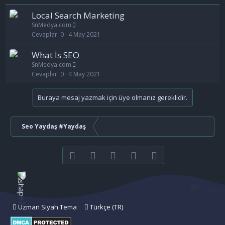
Local Search Marketing
SnMedya.com
Cevaplar
0
4 May 2021
What İs SEO
SnMedya.com
Cevaplar
0
4 May 2021
Buraya mesaj yazmak için üye olmanız gereklidir.
Seo Yaydaş #Yaydaş
Facebook
Twitter
youtube
Bize ulaşın
RSS
Uzman Siyah Tema
Türkçe (TR)