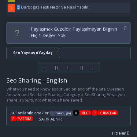
Darboğaz Testi Nedir Ve Nasıl Yapılır?
I
Paylaşmak Güzeldir Paylaşılmayan Bilginin
Hiç 1 Değeri Yok.
Seo Yaydaş #Yaydaş
Facebook
Twitter
youtube
Bize ulaşın
RSS
Seo Sharing - English
What you need to know about Seo on and off the Site Question
Answer and Solidarity Sharing Category # SeoSharing What you
share is yours, not what you have saved.
Kullanılabilir önekler:
BİLGİ
KURALLAR
Tümünü gör
YARDIM
SATIN ALINIR
Filtreler