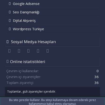
Google Adsense
Seo Danışmanlığı
Dijital Alışveriş
Wordpress Türkiye
Sosyal Medya Hesapları
Facebook
Twitter
youtube
Bize ulaşın
RSS
Online istatistikleri
Çevrim içi kullanıcılar
0
Çevrim içi ziyaretçiler
36
Toplam ziyaretçi
36
Toplamlar, gizli ziyaretçiler içerebilir.
Bu site çerezler kullanır. Bu siteyi kullanmaya devam ederek çerez
kullanımımızı kabul etmiş olursunuz.
®
Community platform by XenForo
© 2010-2021 XenForo Ltd.