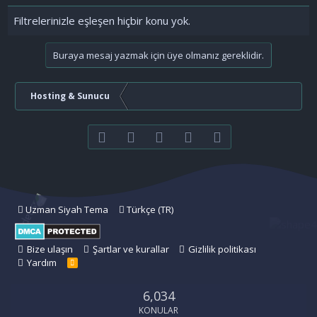
Filtrelerinizle eşleşen hiçbir konu yok.
Buraya mesaj yazmak için üye olmanız gereklidir.
Hosting & Sunucu
Facebook
Twitter
youtube
Bize ulaşın
RSS
Uzman Siyah Tema
Türkçe (TR)
Bize ulaşın
Şartlar ve kurallar
Gizlilik politikası
Yardım
R
S
S
6,034
KONULAR