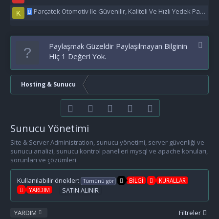
Parçatek Otomotiv Ile Güvenilir, Kaliteli Ve Hızlı Yedek Parça Çözümleri
K
Paylaşmak Güzeldir Paylaşılmayan Bilginin
Hiç 1 Değeri Yok.
Hosting & Sunucu
Facebook
Twitter
youtube
Bize ulaşın
RSS
Sunucu Yönetimi
Site & Server Administration, sunucu yönetimi, server güvenliği ve
sunucu analizi, sunucu kontrol panelleri mysql ve apache konuları,
sorunları ve çözümleri
Kullanılabilir önekler:
BİLGİ
KURALLAR
Tümünü gör
YARDIM
SATIN ALINIR
YARDIM
Filtreler