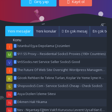
Giriş yap
Kayıt ol
Yeni mesajlar
Yeni konular
En çok mesaj
En çok tepk
Konu
İstanbul Eşya Depolama Çözümleri
I
911 S5 Proxy – Residential Socks5 Proxies (190+ Countries)
M
Vn5Socks.net Service Seller Socks5 Good
V
The Future Of Web Site Oversight: Wordpress Management Aı
I
Göcek Rehberi Ile Tekne Turları, Koylar Ve Yeme İçme Hakkında Eşsiz Bilgiler
K
Shopsocks5.Com - Service Socks5 Cheap - Check Socks5
S
Asya Dizileri İzleme Sitesi
N
Dikmen Halı Yıkama
N
Nev - Nişantaşı Eğitim Vakfı Kurucusu Levent Uysal’dan Eğitime Büyük Destek
N