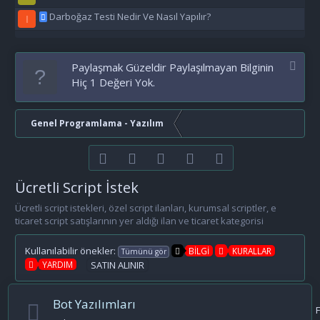
Darboğaz Testi Nedir Ve Nasıl Yapılır?
I
Paylaşmak Güzeldir Paylaşılmayan Bilginin
Hiç 1 Değeri Yok.
Genel Programlama - Yazılım
Facebook
Twitter
youtube
Bize ulaşın
RSS
Ücretli Script İstek
Ücretli script istekleri, özel script ilanları, kurumsal scriptler, e
ticaret script satışlarının yer aldığı ilan ve ticaret kategorisi
Kullanılabilir önekler:
BİLGİ
KURALLAR
Tümünü gör
YARDIM
SATIN ALINIR
Bot Yazılımları
F