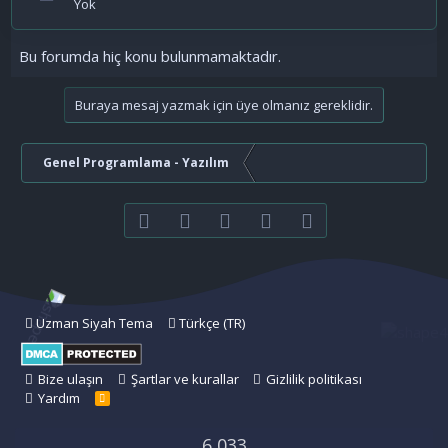
Yok
Bu forumda hiç konu bulunmamaktadır.
Buraya mesaj yazmak için üye olmanız gereklidir.
Genel Programlama - Yazılım
Facebook
Twitter
youtube
Bize ulaşın
RSS
Uzman Siyah Tema
Türkçe (TR)
Bize ulaşın
Şartlar ve kurallar
Gizlilik politikası
Yardım
R
S
S
6,033