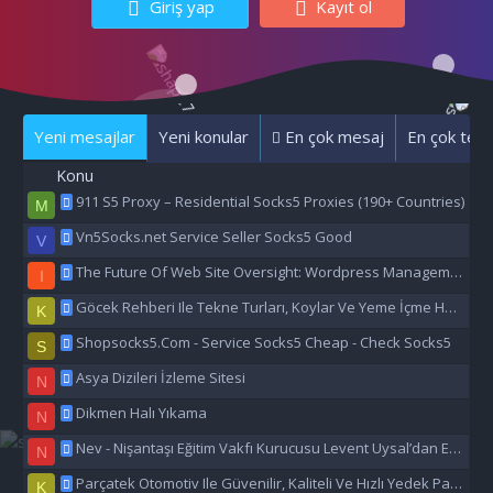
Giriş yap
Kayıt ol
Yeni mesajlar
Yeni konular
En çok mesaj
En çok tepk
Konu
911 S5 Proxy – Residential Socks5 Proxies (190+ Countries)
M
Vn5Socks.net Service Seller Socks5 Good
V
The Future Of Web Site Oversight: Wordpress Management Aı
I
Göcek Rehberi Ile Tekne Turları, Koylar Ve Yeme İçme Hakkında Eşsiz Bilgiler
K
Shopsocks5.Com - Service Socks5 Cheap - Check Socks5
S
Asya Dizileri İzleme Sitesi
N
Dikmen Halı Yıkama
N
Nev - Nişantaşı Eğitim Vakfı Kurucusu Levent Uysal’dan Eğitime Büyük Destek
N
Parçatek Otomotiv Ile Güvenilir, Kaliteli Ve Hızlı Yedek Parça Çözümleri
K