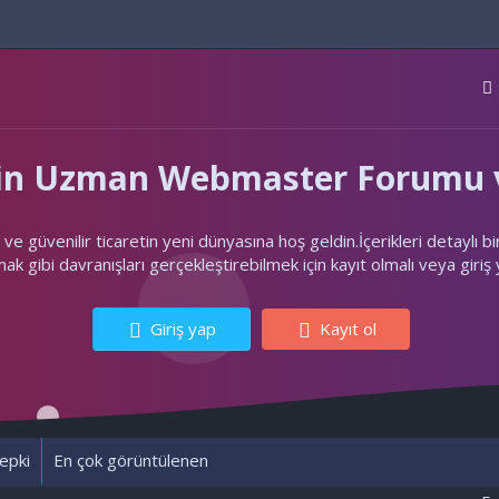
'nin Uzman Webmaster Forumu v
ler ve güvenilir ticaretin yeni dünyasına hoş geldin.İçerikleri deta
k gibi davranışları gerçekleştirebilmek için kayıt olmalı veya giriş
Giriş yap
Kayıt ol
epki
En çok görüntülenen