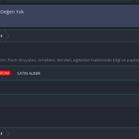
 Değeri Yok.
pt
ör, flash dosyaları, örnekleri, dersleri, eğitimleri hakkındaki bilgi ve payla
ARDIM
SATIN ALINIR
pt