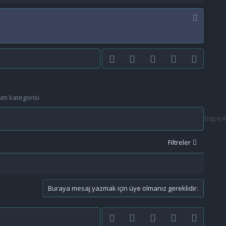
Facebook
Twitter
youtube
Bize ulaşın
RSS
şım kategorisi
Filtreler
Buraya mesaj yazmak için üye olmanız gereklidir.
Facebook
Twitter
youtube
Bize ulaşın
RSS