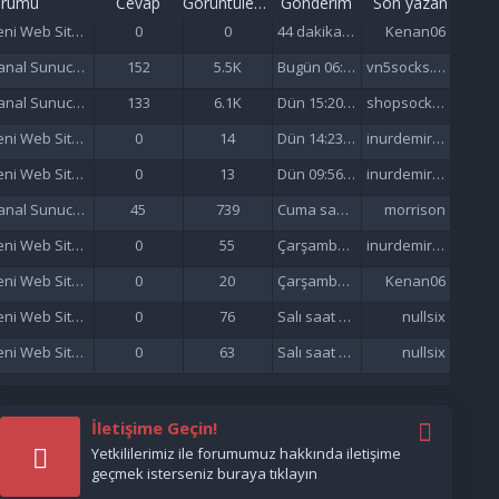
orumu
Cevap
Görüntüleme
Gönderim
Son yazan
Yeni Web Siteleri - Site Tanıtımı
0
0
44 dakika önce
Kenan06
Sanal Sunucu (VDS/VPS)
152
5.5K
Bugün 06:18
vn5socks.net
Sanal Sunucu (VDS/VPS)
133
6.1K
Dün 15:20 da
shopsocks5
Yeni Web Siteleri - Site Tanıtımı
0
14
Dün 14:23 da
inurdemirelseo
Yeni Web Siteleri - Site Tanıtımı
0
13
Dün 09:56 da
inurdemirelseo
Sanal Sunucu (VDS/VPS)
45
739
Cuma saat 21:52'de
morrison
Yeni Web Siteleri - Site Tanıtımı
0
55
Çarşamba saat 21:57'de
inurdemirelseo
Yeni Web Siteleri - Site Tanıtımı
0
20
Çarşamba saat 21:33'de
Kenan06
Yeni Web Siteleri - Site Tanıtımı
0
76
Salı saat 15:47'de
nullsix
Yeni Web Siteleri - Site Tanıtımı
0
63
Salı saat 02:13'de
nullsix
İletişime Geçin!
Yetkililerimiz ile forumumuz hakkında iletişime
geçmek isterseniz buraya tıklayın