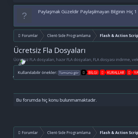
Paylaşmak Güzeldir Paylaşılmayan Bilginin Hiç 1
Forumlar
Client-Side Programlama
Flash & Action Scri
Ücretsiz Fla Dosyaları
Ücretsiz FLA dosyaları, hazır FLA dosyaları, FLA dosyası indirme, vekt
Kullanılabilir önekler:
BİLGİ
KURALLAR
Y
Tümünü gör
Bu forumda hiç konu bulunmamaktadır.
Forumlar
Client-Side Programlama
Flash & Action Scri