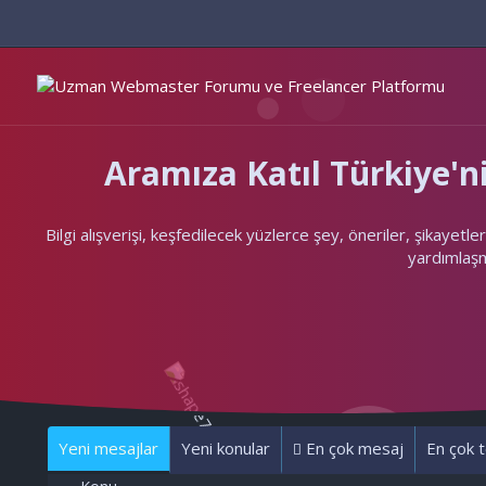
Aramıza Katıl Türkiye
Bilgi alışverişi, keşfedilecek yüzlerce şey, öneriler, şikayet
yardımlaşma
Yeni mesajlar
Yeni konular
En çok mesaj
En çok t