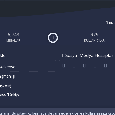
Biz
6,748
979
MESAJLAR
KULLANICILAR
kler
Sosyal Medya Hesapları
Facebook
Twitter
youtube
Bize ulaşı
RS
 Adsense
ışmanlığı
lışveriş
ess Türkiye
ullanır. Bu siteyi kullanmaya devam ederek çerez kullanımımızı kab