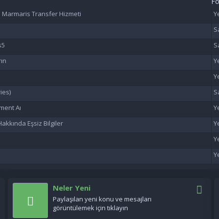
F
e Marmaris Transfer Hizmeti
s5
rın
ies)
ment Aı
akkında Eşsiz Bilgiler
Neler Yeni
Paylaşılan yeni konu ve mesajları
görüntülemek için tıklayın