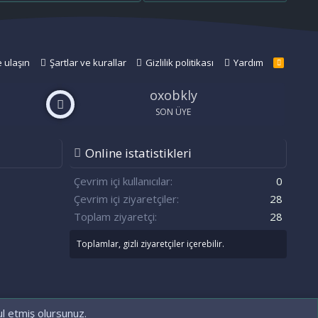
e ulaşın
Şartlar ve kurallar
Gizlilik politikası
Yardım
R
S
S
oxobkly
SON ÜYE
Online istatistikleri
n
S
Çevrim içi kullanıcılar
0
Çevrim içi ziyaretçiler
28
Toplam ziyaretçi
28
Toplamlar, gizli ziyaretçiler içerebilir.
ul etmiş olursunuz.