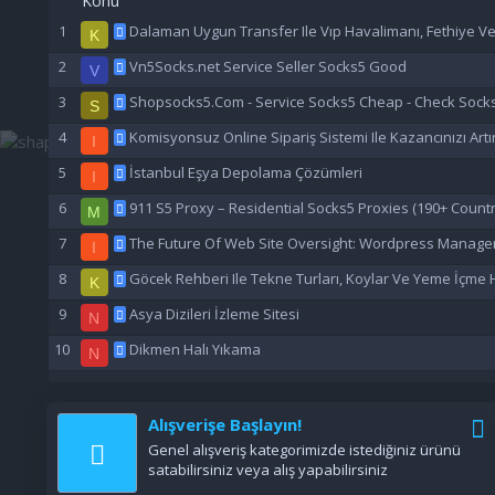
Konu
Dalaman Uygun Transfer Ile Vıp Havalimanı, Fethiye V
K
Vn5Socks.net Service Seller Socks5 Good
V
Shopsocks5.Com - Service Socks5 Cheap - Check Sock
S
Komisyonsuz Online Sipariş Sistemi Ile Kazancınızı Artı
I
İstanbul Eşya Depolama Çözümleri
I
911 S5 Proxy – Residential Socks5 Proxies (190+ Countr
M
The Future Of Web Site Oversight: Wordpress Manage
I
Göcek Rehberi Ile Tekne Turları, Koylar Ve Yeme İçme H
K
Asya Dizileri İzleme Sitesi
N
Dikmen Halı Yıkama
N
Alışverişe Başlayın!
Genel alışveriş kategorimizde istediğiniz ürünü
satabilirsiniz veya alış yapabilirsiniz