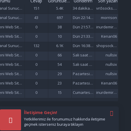
orumu
Cevap
Görüntüleme
Gönderim
Son yazan
Sanal Sunucu (VDS/VPS)
151
5.4K
34 dakika önce
vn5socks.net
Sanal Sunucu (VDS/VPS)
43
697
Dün 22:14 da
morrison
Yeni Web Siteleri - Site Tanıtımı
0
38
Dün 21:57 da
inurdemirelseo
Yeni Web Siteleri - Site Tanıtımı
0
10
Dün 21:33 da
Kenan06
Sanal Sunucu (VDS/VPS)
132
6.1K
Dün 16:38 da
shopsocks5
Yeni Web Siteleri - Site Tanıtımı
0
66
Salı saat 15:47'de
nullsix
Yeni Web Siteleri - Site Tanıtımı
0
54
Salı saat 02:13'de
nullsix
Yeni Web Siteleri - Site Tanıtımı
0
29
Pazartesi saat 22:01'de
nullsix
Yeni Web Siteleri - Site Tanıtımı
0
23
Pazartesi saat 21:37'de
Kenan06
Yeni Web Siteleri - Site Tanıtımı
0
15
Cumartesi saat 17:51'de
inurdemirelseo
İletişime Geçin!
Yetkililerimiz ile forumumuz hakkında iletişime
geçmek isterseniz buraya tıklayın