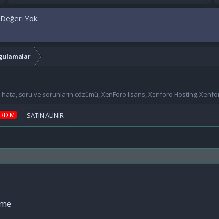
 Değeri Yok.
gulamalar
ri, hata, soru ve sorunların çözümü, XenForo lisans, Xenforo Hosting, Xenf
ARDIM
SATIN ALINIR
eme