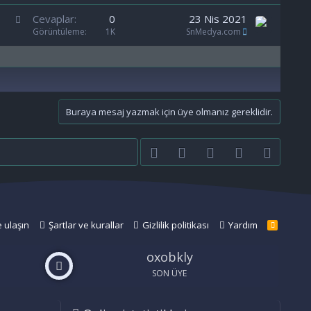
b
S
Cevaplar
0
23 Nis 2021
i
a
Görüntüleme
1K
SnMedya.com
t
b
i
t
Buraya mesaj yazmak için üye olmanız gereklidir.
Facebook
Twitter
youtube
Bize ulaşın
RSS
e ulaşın
Şartlar ve kurallar
Gizlilik politikası
Yardım
R
S
S
oxobkly
SON ÜYE