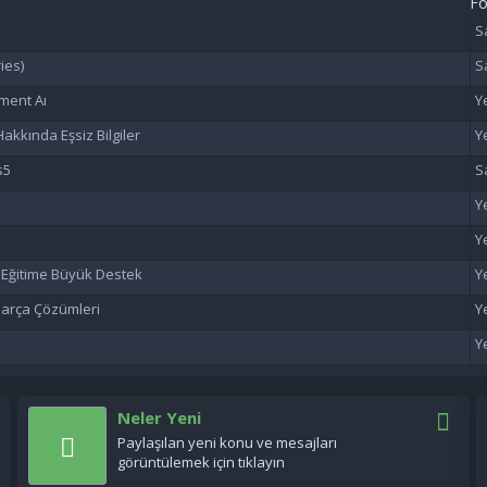
F
ies)
ment Aı
akkında Eşsiz Bilgiler
s5
n Eğitime Büyük Destek
 Parça Çözümleri
Neler Yeni
Paylaşılan yeni konu ve mesajları
görüntülemek için tıklayın