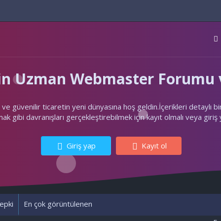
'nin Uzman Webmaster Forumu v
ler ve güvenilir ticaretin yeni dünyasına hoş geldin.İçerikleri deta
k gibi davranışları gerçekleştirebilmek için kayıt olmalı veya giriş
Giriş yap
Kayıt ol
epki
En çok görüntülenen