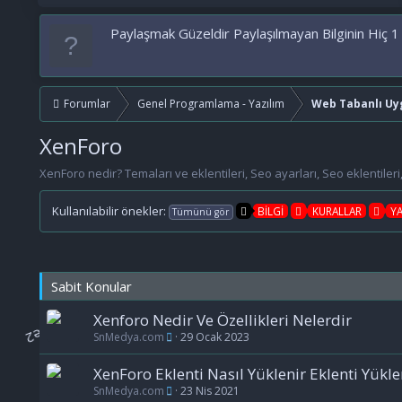
Paylaşmak Güzeldir Paylaşılmayan Bilginin Hiç 1
Forumlar
Genel Programlama - Yazılım
Web Tabanlı Uy
XenForo
XenForo nedir? Temaları ve eklentileri, Seo ayarları, Seo eklentile
Kullanılabilir önekler:
BİLGİ
KURALLAR
Y
Tümünü gör
Sabit Konular
Xenforo Nedir Ve Özellikleri Nelerdir
SnMedya.com
29 Ocak 2023
XenForo Eklenti Nasıl Yüklenir Eklenti Yükl
SnMedya.com
23 Nis 2021