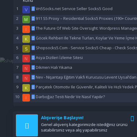
Konu
Vn5Socks.net Service Seller Socks5 Good
V
911 S5 Proxy – Residential Socks5 Proxies (190+ Countr
M
The Future Of Web Site Oversight: Wordpress Manage
I
Göcek Rehberi Ile Tekne Turları, Koylar Ve Yeme İçme H
K
Shopsocks5.Com - Service Socks5 Cheap - Check Sock
S
Asya Dizileri İzleme Sitesi
N
Dikmen Halı Yıkama
N
Nev - Nişantaşı Eğitim Vakfı Kurucusu Levent Uysal’da
N
Parçatek Otomotiv Ile Güvenilir, Kaliteli Ve Hızlı Yedek
K
Darboğaz Testi Nedir Ve Nasıl Yapılır?
I
Alışverişe Başlayın!
Genel alışveriş kategorimizde istediğiniz ürünü
satabilirsiniz veya alış yapabilirsiniz