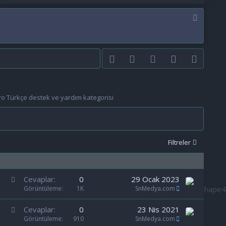
Facebook
Twitter
youtube
Bize ulaşın
RSS
oro Türkçe destek ve yardım kategorisi
Filtreler
S
Cevaplar
0
29 Ocak 2023
a
Görüntüleme
1K
SnMedya.com
b
S
Cevaplar
0
23 Nis 2021
i
a
Görüntüleme
910
SnMedya.com
t