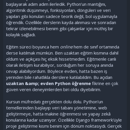
başlayarak adım adım ilerledik. Python’un mantığını,
algoritmik düşünmeyi, fonksiyonları, döngüleri ve veri
yapıları gibi konuları sadece teorik değil, bol uygulamayla
öğrendik. Özellikle derslerin kayda alınması ve sonradan
tekrar izlenebilmesi benim gibi çalışanlar için müthiş bir
kolaylık sağladı.
Eğitim süreci boyunca hem
online
hem de sınıf ortamında
derse katılmak mümkün. Ben uzaktan eğitim kısmına dahil
oldum ve açıkçası hiç eksik hissetmedim. Eğitmenle canlı
olarak iletişim kurabiliyor, sorduğum her soruya anında
cevap alabiliyordum. Böylece evden, hatta bazen iş
yerinden bile rahatlıkla derslere katılabildim. Bu açıdan
uzaktan &amp; evden Python öğrenme
fikrine en çok
güven veren deneyimlerden biri oldu diyebilirim.
Kursun müfredatı gerçekten dolu dolu. Python’un
temellerinden başlayıp veri tabanı yönetimine, web
geliştirmeye, hatta makine öğrenmesi ve yapay zekâ
konularına kadar uzanıyor. Özellikle Django framework’üyle
proje geliştirme kısmı benim için dönüm noktasıydı. Gerçek