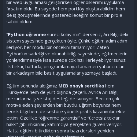
bir web uygulaması geliştirirken öğrendiklerimi uygulama
fırsatım oldu. Bu sayede hem portföy oluşturabildim hem
de iş görüşmelerinde gösterebileceğim somut bir proje
sahibi oldum.
“
Python öğrenme
süreci kolay mı?” derseniz, Arı Bilgi’deki
sistem sayesinde gerçekten öyle. Çünkü eğitim adım adım
ilerliyor, her modül bir öncekini tamamlıyor. Zaten
Python’un sadeliği ve okunabilirliği sayesinde, eğitmenlerin
yönlendirmesiyle kısa sürede çok hızlı ilerleyebiliyorsunuz.
İlk birkaç haftada, programlamaya tamamen yabancı olan
bir arkadaşım bile basit uygulamalar yazmaya başladı.
Eğitim sonunda aldığımız
MEB onaylı sertifika
hem
Türkiye’de hem de yurt dışında geçerli. Ayrıca Arı Bilgi,
mezunlarına iş ve staj desteği de sunuyor. Beni en çok
motive eden şeylerden biri buydu. Eğitim boyunca hem
teorik bilgi hem de sektöre yönelik pratik kazanımlar elde
ettim. Özellikle “öğrenme garantisi” ve “ücretsiz tekrar
hakkı” gibi imkanlar, katılımcıya gerçekten güven veriyor.
Hatta eğitimi bitirdikten sonra bazı dersleri yeniden
izleyerek kendimi daha da pekiştirdim.