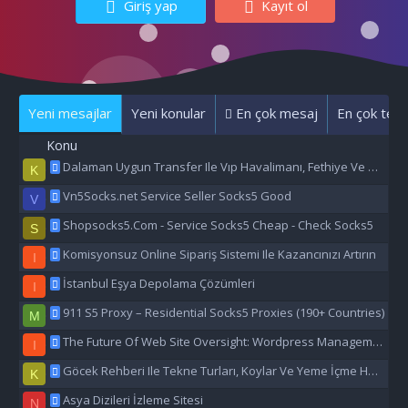
Giriş yap
Kayıt ol
Yeni mesajlar
Yeni konular
En çok mesaj
En çok tepk
Konu
Dalaman Uygun Transfer Ile Vıp Havalimanı, Fethiye Ve Marmaris Transfer Hizmeti
K
Vn5Socks.net Service Seller Socks5 Good
V
Shopsocks5.Com - Service Socks5 Cheap - Check Socks5
S
Komisyonsuz Online Sipariş Sistemi Ile Kazancınızı Artırın
I
İstanbul Eşya Depolama Çözümleri
I
911 S5 Proxy – Residential Socks5 Proxies (190+ Countries)
M
The Future Of Web Site Oversight: Wordpress Management Aı
I
Göcek Rehberi Ile Tekne Turları, Koylar Ve Yeme İçme Hakkında Eşsiz Bilgiler
K
Asya Dizileri İzleme Sitesi
N