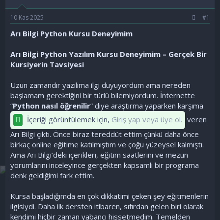
ş
t
l
a
10 Kas 2025
#1
a
r
t
i
Arı Bilgi Python Kursu Deneyimim
a
h
n
i
Arı Bilgi Python Yazılım Kursu Deneyimim – Gerçek Bir
Kursiyerin Tavsiyesi
Uzun zamandır yazılıma ilgi duyuyordum ama nereden
başlamam gerektiğini bir türlü bilemiyordum. İnternette
“
Python nasıl öğrenilir
” diye araştırma yaparken karşıma
İçeriği görüntülemek için,
Giriş yap veya üye ol.
veren
Arı Bilgi çıktı. Önce biraz tereddüt ettim çünkü daha önce
birkaç online eğitime katılmıştım ve çoğu yüzeysel kalmıştı.
Ama Arı Bilgi’deki içerikleri, eğitim saatlerini ve mezun
yorumlarını inceleyince gerçekten kapsamlı bir programa
denk geldiğimi fark ettim.
Kursa başladığımda en çok dikkatimi çeken şey eğitmenlerin
ilgisiydi. Daha ilk dersten itibaren, sıfırdan gelen biri olarak
kendimi hiçbir zaman yabancı hissetmedim. Temelden