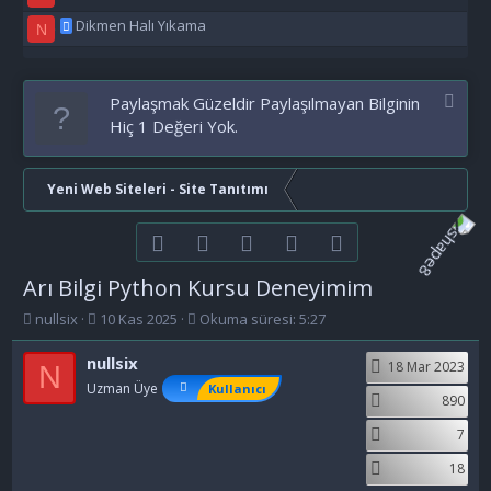
Dikmen Halı Yıkama
N
Paylaşmak Güzeldir Paylaşılmayan Bilginin
Hiç 1 Değeri Yok.
Yeni Web Siteleri - Site Tanıtımı
Facebook
Twitter
youtube
Bize ulaşın
RSS
Arı Bilgi Python Kursu Deneyimim
K
B
nullsix
10 Kas 2025
Okuma süresi: 5:27
o
a
n
ş
nullsix
18 Mar 2023
N
b
l
Uzman Üye
Kullanıcı
u
a
890
y
n
7
u
g
b
ı
18
a
ç