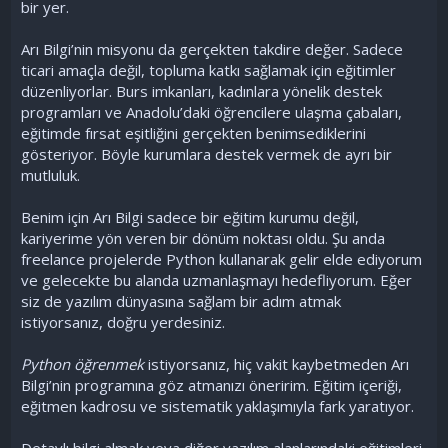
bir yer.
Arı Bilgi’nin misyonu da gerçekten takdire değer. Sadece
ticari amaçla değil, topluma katkı sağlamak için eğitimler
düzenliyorlar. Burs imkanları, kadınlara yönelik destek
programları ve Anadolu’daki öğrencilere ulaşma çabaları,
eğitimde fırsat eşitliğini gerçekten benimsediklerini
gösteriyor. Böyle kurumlara destek vermek de ayrı bir
mutluluk.
Benim için Arı Bilgi sadece bir eğitim kurumu değil,
kariyerime yön veren bir dönüm noktası oldu. Şu anda
freelance projelerde Python kullanarak gelir elde ediyorum
ve gelecekte bu alanda uzmanlaşmayı hedefliyorum. Eğer
siz de yazılım dünyasına sağlam bir adım atmak
istiyorsanız, doğru yerdesiniz.
Python öğrenmek
istiyorsanız, hiç vakit kaybetmeden Arı
Bilgi’nin programına göz atmanızı öneririm. Eğitim içeriği,
eğitmen kadrosu ve sistematik yaklaşımıyla fark yaratıyor.
Detaylı bilgi almak veya diğer yazılım alanlarındaki eğitimleri