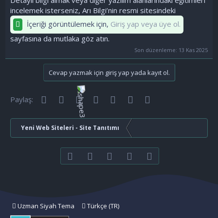
incelemek isterseniz, Arı Bilgi’nin resmi sitesindeki
İçeriği görüntülemek için,
Giriş yap veya üye ol.
sayfasına da mutlaka göz atın.
Son düzenleme:
13 Kas 2025
Cevap yazmak için giriş yap yada kayıt ol.
Facebook
Twitter
Reddit
Pinterest
Tumblr
WhatsApp
E-posta
Paylaş:
Yeni Web Siteleri - Site Tanıtımı
Facebook
Twitter
youtube
Bize ulaşın
RSS
Uzman Siyah Tema
Türkçe (TR)