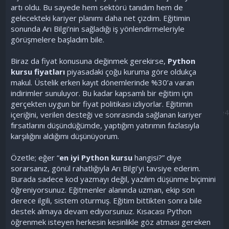
artı oldu. Bu sayede hem sektörü tanıdım hem de
gelecekteki kariyer planımı daha net çizdim. Eğitimin
sonunda Arı Bilgi’nin sağladığı iş yönlendirmeleriyle
görüşmelere başladım bile.
Biraz da fiyat konusuna değinmek gerekirse,
Python
kursu fiyatları
piyasadaki çoğu kuruma göre oldukça
makul. Üstelik erken kayıt dönemlerinde %30’a varan
indirimler sunuluyor. Bu kadar kapsamlı bir eğitim için
gerçekten uygun bir fiyat politikası izliyorlar. Eğitimin
içeriğini, verilen desteği ve sonrasında sağlanan kariyer
fırsatlarını düşündüğümde, yaptığım yatırımın fazlasıyla
karşılığını aldığımı düşünüyorum.
Özetle; eğer “
en iyi Python kursu
hangisi?” diye
sorarsanız, gönül rahatlığıyla Arı Bilgi’yi tavsiye ederim.
Burada sadece kod yazmayı değil, yazılım düşünme biçimini
öğreniyorsunuz. Eğitmenler alanında uzman, ekip son
derece ilgili, sistem oturmuş. Eğitim bittikten sonra bile
destek almaya devam ediyorsunuz. Kısacası Python
öğrenmek isteyen herkesin kesinlikle göz atması gereken