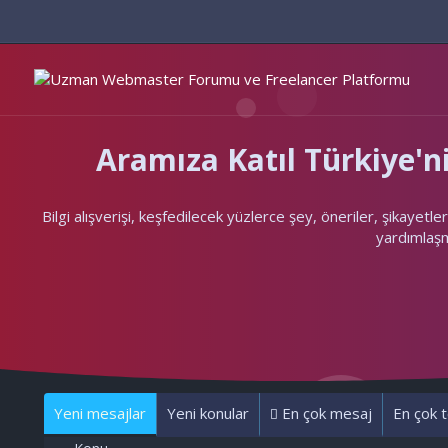
Aramıza Katıl Türkiye
Bilgi alışverişi, keşfedilecek yüzlerce şey, öneriler, şikayet
yardımlaşma
Yeni mesajlar
Yeni konular
En çok mesaj
En çok t