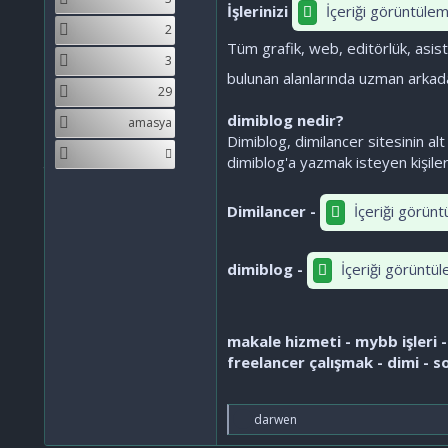
İşlerinizi
İçeriği görüntülem
2
Tüm grafik, web, editörlük, asistan
3
bulunan alanlarında uzman arkada
29
dimiblog nedir?
amasya
Dimiblog, dimilancer sitesinin alt
dimiblog'a yazmak isteyen kişiler
Dimilancer -
İçeriği görünt
dimiblog -
İçeriği görüntül
makale hizmeti - mybb işleri - 
freelancer çalışmak - dimi - 
T
darwen
e