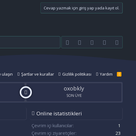
Cevap yazmak için giriş yap yada kayıt ol.
Facebook
Twitter
youtube
Bize ulaşın
RSS
e ulaşın
Şartlar ve kurallar
Gizlilik politikası
Yardım
R
S
S
oxobkly
SON ÜYE
Online istatistikleri
n
S
Çevrim içi kullanıcılar
1
Çevrim içi ziyaretçiler
23