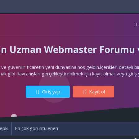
'nin Uzman Webmaster Forumu v
ler ve güvenilir ticaretin yeni dünyasına hoş geldin.İçerikleri deta
k gibi davranışları gerçekleştirebilmek için kayıt olmalı veya giriş
Giriş yap
Kayıt ol
epki
En çok görüntülenen