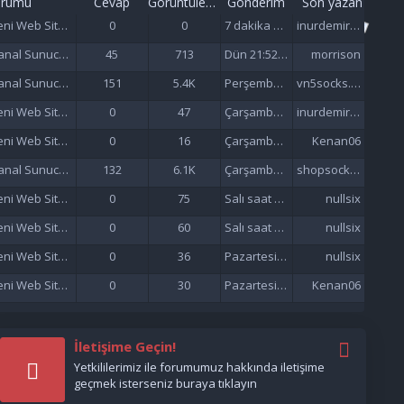
orumu
Cevap
Görüntüleme
Gönderim
Son yazan
Yeni Web Siteleri - Site Tanıtımı
0
0
7 dakika önce
inurdemirelseo
Sanal Sunucu (VDS/VPS)
45
713
Dün 21:52 da
morrison
Sanal Sunucu (VDS/VPS)
151
5.4K
Perşembe saat 06:57'de
vn5socks.net
Yeni Web Siteleri - Site Tanıtımı
0
47
Çarşamba saat 21:57'de
inurdemirelseo
Yeni Web Siteleri - Site Tanıtımı
0
16
Çarşamba saat 21:33'de
Kenan06
Sanal Sunucu (VDS/VPS)
132
6.1K
Çarşamba saat 16:38'de
shopsocks5
Yeni Web Siteleri - Site Tanıtımı
0
75
Salı saat 15:47'de
nullsix
Yeni Web Siteleri - Site Tanıtımı
0
60
Salı saat 02:13'de
nullsix
Yeni Web Siteleri - Site Tanıtımı
0
36
Pazartesi saat 22:01'de
nullsix
Yeni Web Siteleri - Site Tanıtımı
0
30
Pazartesi saat 21:37'de
Kenan06
İletişime Geçin!
Yetkililerimiz ile forumumuz hakkında iletişime
geçmek isterseniz buraya tıklayın