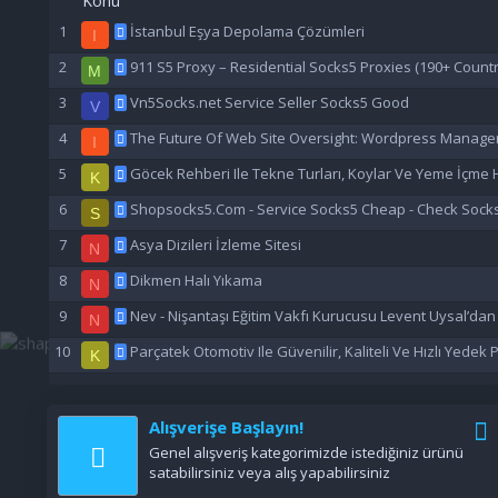
Konu
İstanbul Eşya Depolama Çözümleri
I
911 S5 Proxy – Residential Socks5 Proxies (190+ Countr
M
Vn5Socks.net Service Seller Socks5 Good
V
The Future Of Web Site Oversight: Wordpress Manage
I
Göcek Rehberi Ile Tekne Turları, Koylar Ve Yeme İçme H
K
Shopsocks5.Com - Service Socks5 Cheap - Check Sock
S
Asya Dizileri İzleme Sitesi
N
Dikmen Halı Yıkama
N
Nev - Nişantaşı Eğitim Vakfı Kurucusu Levent Uysal’da
N
Parçatek Otomotiv Ile Güvenilir, Kaliteli Ve Hızlı Yedek
K
Alışverişe Başlayın!
Genel alışveriş kategorimizde istediğiniz ürünü
satabilirsiniz veya alış yapabilirsiniz