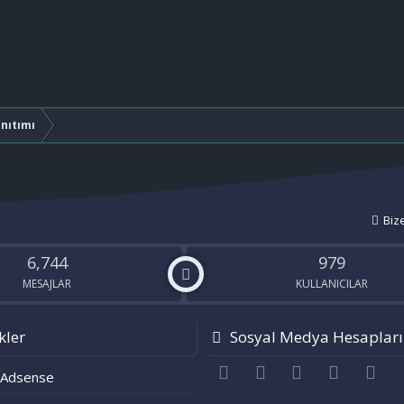
anıtımı
Biz
6,744
979
MESAJLAR
KULLANICILAR
kler
Sosyal Medya Hesapları
Facebook
Twitter
youtube
Bize ulaşı
RS
 Adsense