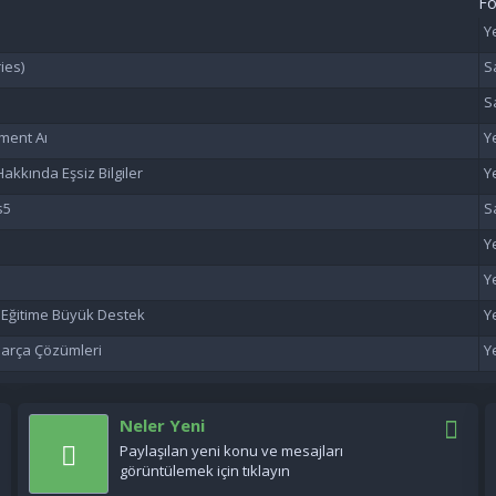
F
ies)
ment Aı
akkında Eşsiz Bilgiler
s5
n Eğitime Büyük Destek
 Parça Çözümleri
Neler Yeni
Paylaşılan yeni konu ve mesajları
görüntülemek için tıklayın