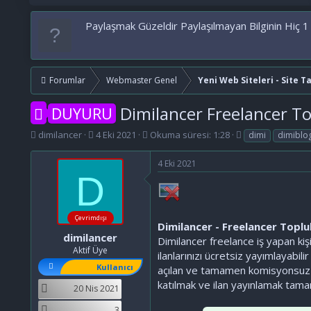
Paylaşmak Güzeldir Paylaşılmayan Bilginin Hiç 1
Forumlar
Webmaster Genel
Yeni Web Siteleri - Site T
Dimilancer Freelancer T
DUYURU
K
B
E
dimilancer
4 Eki 2021
Okuma süresi: 1:28
dimi
dimiblo
o
a
t
n
ş
i
4 Eki 2021
b
l
k
D
u
a
e
y
n
t
u
g
l
Çevrimdışı
b
ı
e
Dimilancer - Freelancer Toplu
a
ç
r
dimilancer
Dimilancer freelance iş yapan kişi
ş
t
Aktif Üye
ilanlarınızı ücretsiz yayımlayabi
l
a
Kullanıcı
açılan ve tamamen komisyonsuz sa
a
r
t
i
katılmak ve ilan yayınlamak tamame
20 Nis 2021
a
h
n
i
3