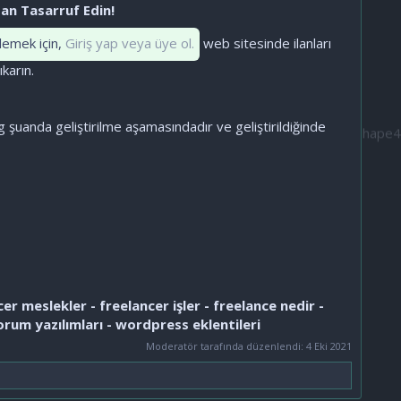
an Tasarruf Edin!
lemek için,
Giriş yap veya üye ol.
web sitesinde ilanları
karın.
g şuanda geliştirilme aşamasındadır ve geliştirildiğinde
cer meslekler - freelancer işler - freelance nedir -
orum yazılımları - wordpress eklentileri
Moderatör tarafında düzenlendi:
4 Eki 2021