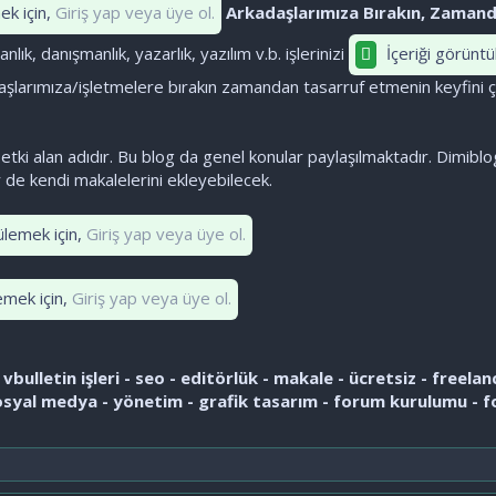
ek için,
Giriş yap veya üye ol.
Arkadaşlarımıza Bırakın, Zamand
lık, danışmanlık, yazarlık, yazılım v.b. işlerinizi
İçeriği görüntü
şlarımıza/işletmelere bırakın zamandan tasarruf etmenin keyfini çı
 etki alan adıdır. Bu blog da genel konular paylaşılmaktadır. Dimiblo
 de kendi makalelerini ekleyebilecek.
ülemek için,
Giriş yap veya üye ol.
emek için,
Giriş yap veya üye ol.
vbulletin işleri - seo - editörlük - makale - ücretsiz - freelan
sosyal medya - yönetim - grafik tasarım - forum kurulumu - f