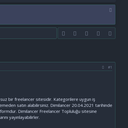
Facebook
Twitter
youtube
Bize ulaşın
RSS
#1
nsuz bir freelancer sitesidir. Kategorilere uygun iş
demeden satın alabilirsiniz. Dimilancer 20.04.2021 tarihinde
tformdur. Dimilancer Freelancer Topluluğu sitesine
ını yayınlayabilirler.