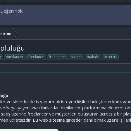
 Değeri Yok.
anıtımı
opluluğu
g
dimilancer
freelance
freelancer
hizmet
makale
ücretsiz
luğu
ler ve şirketler ile iş yaptırmak isteyen kişileri buluşturan komisyo
lir ve/veya yayımlanan ilanlardan dimilancer platformuna ek ücret ö
tış üzerine freelancer ve müşterileri buluşturan ücretsiz bir pla
n ücretsizdir. Bu web sitesine şirketler dahil olmak üzere iş ilanlar