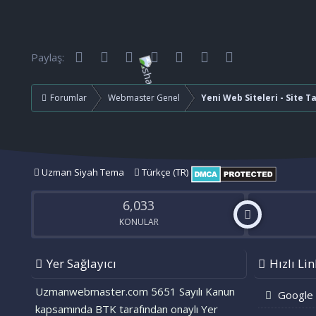
p
k
i
l
e
Facebook
Twitter
Reddit
Pinterest
Tumblr
WhatsApp
E-posta
Paylaş:
r
:
Forumlar
Webmaster Genel
Yeni Web Siteleri - Site T
Uzman Siyah Tema
Türkçe (TR)
6,033
KONULAR
Yer Sağlayıcı
Hızlı Lin
Uzmanwebmaster.com 5651 Sayılı Kanun
Google
kapsamında BTK tarafından onaylı Yer