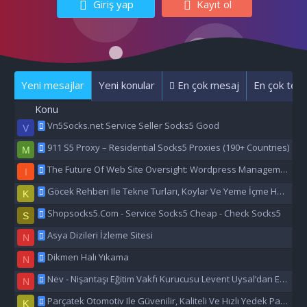
Giriş yap
Kayıt ol
Yeni mesajlar
Yeni konular
En çok mesaj
En çok tepk
Konu
Vn5Socks.net Service Seller Socks5 Good
V
911 S5 Proxy – Residential Socks5 Proxies (190+ Countries)
M
The Future Of Web Site Oversight: Wordpress Management Aı
I
Göcek Rehberi Ile Tekne Turları, Koylar Ve Yeme İçme Hakkında Eşsiz Bilgiler
K
Shopsocks5.Com - Service Socks5 Cheap - Check Socks5
S
Asya Dizileri İzleme Sitesi
N
Dikmen Halı Yıkama
N
Nev - Nişantaşı Eğitim Vakfı Kurucusu Levent Uysal’dan Eğitime Büyük Destek
N
Parçatek Otomotiv Ile Güvenilir, Kaliteli Ve Hızlı Yedek Parça Çözümleri
K