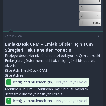
3
a
ç
r
ş
t
3
l
a
48
a
r
t
i
Bursa
a
h
n
i
25 Mar 2026
#1
EmlakDesk CRM – Emlak Ofisleri İçin Tüm
Süreçleri Tek Panelden Yönetin
Projeye desteklerinizi önerilerinizi bekliyoruz. Çevrenizdeki
Emlakçılara göstermeniz dahi bizim için güzel bir destek
olabilir.
Site Adı:
EmlakDesk CRM
Site Adresi:
İçeriği görüntülemek için,
Giriş yap veya üye ol.
Menüde Kurulum Butonundan Başvurunuzu yaparak
ücretsiz kullanmaya başlayabilirsiniz.
İçeriği görüntülemek için,
Giriş yap veya üye ol.