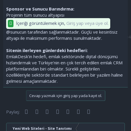
Sponsor ve Sunucu Barındırma:
Projenin tüm sunucu altyapısı
İçeriği görüntülemek için,
Giriş yap veya üye ol.
@sunucun tarafından sağlanmaktadır. Güçlü ve kesintisiz
altyapı ile maksimum performans sunulmaktadır.
Sitenin ilerleyen günlerdeki hedefleri:
EmlakDesk’in hedefi, emlak sektöründe dijital dönüşümü
hızlandırmak ve Türkiye’nin en çok tercih edilen emlak CRM
platformlarından biri olmaktır. Sürekli geliştirilen
özellikleriyle sektörde standart belirleyen bir yazılım haline
gelmesi amaçlanmaktadır.
Cevap yazmak için giriş yap yada kayıt ol.
Facebook
Twitter
Reddit
Pinterest
Tumblr
WhatsApp
E-posta
Paylaş:
Yeni Web Siteleri - Site Tanıtımı