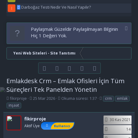
Darboğaz Testi Nedir Ve Nasıl Yapılır?
I
Paylaşmak Güzeldir Paylaşılmayan Bilginin
Hiç 1 Değeri Yok.
Yeni Web Siteleri - Site Tanıtımı
Facebook
Twitter
youtube
Bize ulaşın
RSS
Emlakdesk Crm – Emlak Ofisleri İçin Tüm
Süreçleri Tek Panelden Yönetin
K
B
E
fikirproje
25 Mar 2026
Okuma süresi: 1:37
crm
emlak
o
a
t
inşaat
n
ş
i
b
l
k
fikirproje
30 Kas 2021
u
a
e
y
n
t
Aktif Üye
Kullanıcı
14
u
g
l
b
ı
e