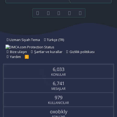
Facebook
Twitter
youtube
Bize ulaşın
RSS
Uzman Siyah Tema
Türkçe (TR)
Bize ulaşın
Şartlar ve kurallar
Gizlilik politikası
Yardım
R
S
S
6,033
KONULAR
6,741
MESAJLAR
979
KULLANICILAR
oxobkly
SON ÜYE