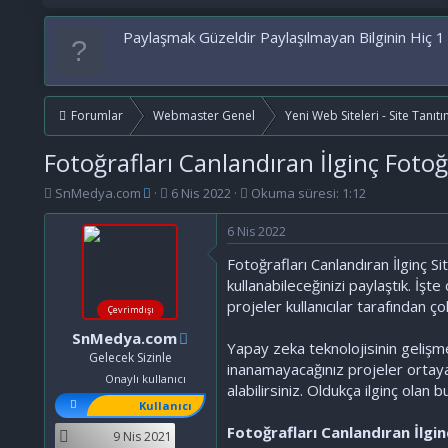
Paylaşmak Güzeldir Paylaşılmayan Bilginin Hiç 1
Forumlar
Webmaster Genel
Yeni Web Siteleri - Site Tanıtı
Fotoğrafları Canlandıran İlginç Fotoğ
K
B
SnMedya.com
6 Nis 2022
Okuma süresi: 1:12
o
a
n
ş
6 Nis 2022
b
l
Fotoğrafları Canlandıran İlginç Sit
u
a
y
n
kullanabileceğinizi paylaştık. İşt
u
g
projeler kullanıcılar tarafından ço
Çevrimdışı
b
ı
a
ç
SnMedya.com
Yapay zeka teknolojisinin gelişme
ş
t
Gelecek Sizinle
inanamayacağınız projeler ortaya ç
l
a
Onaylı kullanıcı
alabilirsiniz. Oldukça ilginç olan
a
r
Kullanıcı
t
i
a
h
Fotoğrafları Canlandıran İlgin
9 Nis 2021
n
i