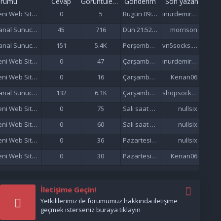
orumu
Cevap
Görüntüleme
Gönderim
Son yazan
Yeni Web Siteleri - Site Tanıtımı
0
5
Bugün 09:56
inurdemirelseo
Sanal Sunucu (VDS/VPS)
45
716
Dün 21:52 da
morrison
Sanal Sunucu (VDS/VPS)
151
5.4K
Perşembe saat 06:57'de
vn5socks.net
Yeni Web Siteleri - Site Tanıtımı
0
47
Çarşamba saat 21:57'de
inurdemirelseo
Yeni Web Siteleri - Site Tanıtımı
0
16
Çarşamba saat 21:33'de
Kenan06
Sanal Sunucu (VDS/VPS)
132
6.1K
Çarşamba saat 16:38'de
shopsocks5
Yeni Web Siteleri - Site Tanıtımı
0
75
Salı saat 15:47'de
nullsix
Yeni Web Siteleri - Site Tanıtımı
0
60
Salı saat 02:13'de
nullsix
Yeni Web Siteleri - Site Tanıtımı
0
36
Pazartesi saat 22:01'de
nullsix
Yeni Web Siteleri - Site Tanıtımı
0
30
Pazartesi saat 21:37'de
Kenan06
İletişime Geçin!
Yetkililerimiz ile forumumuz hakkında iletişime
geçmek isterseniz buraya tıklayın