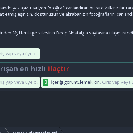
isinde yaklaşık 1 Milyon fotoğrafı canlandıran bu site kullanıcılar t
at etmiş eşinizin, dostunuzun ve akrabanızın fotoğraflarını canlandı
inden MyHeritage sitesinin Deep Nostalgia sayfasına ulaşıp istediği
riş yap veya üye ol.
ışan en hızlı
ilaçtır
riş yap veya üye ol.
İçeriği görüntülemek için,
Giriş yap veya 
mı
Ücretsiz Hizmet Siteleri