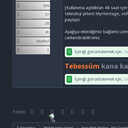
356
[Kullanıma açıldıktan 48 saat içer
teknoloji şirketi MyHeritage, vef
37
paylaştı
28
Aşağıya eklediğimiz bağlantı üzer
45
canlandırabilirsiniz.
İstanbul
İçeriği görüntülemek için,
Gi
Tebessüm
kana kar
İçeriği görüntülemek için,
Gi
Facebook
Twitter
Reddit
Pinterest
Tumblr
WhatsApp
E-posta
Paylaş:
Forumlar
Webmaster Genel
Yeni Web Siteleri - Site Tanıtı