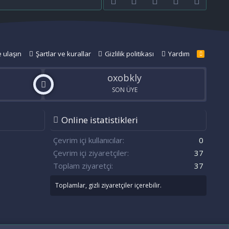
e ulaşın
Şartlar ve kurallar
Gizlilik politikası
Yardım
R
S
S
oxobkly
SON ÜYE
Online istatistikleri
n
S
Çevrim içi kullanıcılar
0
Çevrim içi ziyaretçiler
37
Toplam ziyaretçi
37
Toplamlar, gizli ziyaretçiler içerebilir.