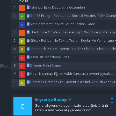
Konu
İstanbul Eşya Depolama Çözümleri
I
911 S5 Proxy – Residential Socks5 Proxies (190+ Countr
M
Vn5Socks.net Service Seller Socks5 Good
V
The Future Of Web Site Oversight: Wordpress Manage
I
Göcek Rehberi Ile Tekne Turları, Koylar Ve Yeme İçme H
K
Shopsocks5.Com - Service Socks5 Cheap - Check Sock
S
Asya Dizileri İzleme Sitesi
N
Dikmen Halı Yıkama
N
Nev - Nişantaşı Eğitim Vakfı Kurucusu Levent Uysal’da
N
Parçatek Otomotiv Ile Güvenilir, Kaliteli Ve Hızlı Yedek
K
Alışverişe Başlayın!
Genel alışveriş kategorimizde istediğiniz ürünü
satabilirsiniz veya alış yapabilirsiniz