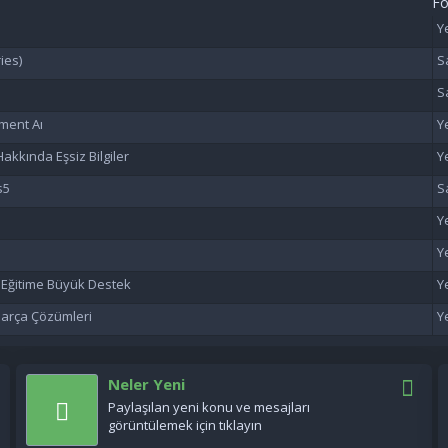
F
ies)
ment Aı
akkında Eşsiz Bilgiler
s5
n Eğitime Büyük Destek
 Parça Çözümleri
Neler Yeni
Paylaşılan yeni konu ve mesajları
görüntülemek için tıklayın