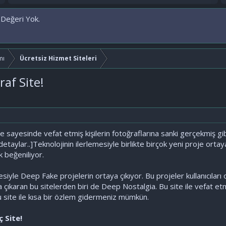
 Değeri Yok.
mı
Ücretsiz Hizmet Siteleri
raf Site!
e sayesinde vefat etmiş kişilerin fotoğraflarına sanki gerçekmiş gibi c
e detaylar..]Teknolojinin ilerlemesiyle birlikte birçok yeni proje ort
k beğeniliyor.
siyle Deep Fake projelerin ortaya çıkıyor. Bu projeler kullanıcıları 
ıkaran bu sitelerden biri de Deep Nostalgia. Bu site ile vefat etmiş k
 bu site ile kısa bir özlem gidermeniz mümkün.
ç Site!