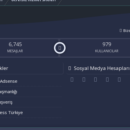
Biz
6,745
979
MESAJLAR
KULLANICILAR
kler
Sosyal Medya Hesapları
Facebook
Twitter
youtube
Bize ulaşı
RS
 Adsense
ışmanlığı
lışveriş
ess Türkiye