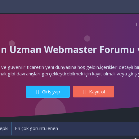
'nin Uzman Webmaster Forumu v
ler ve güvenilir ticaretin yeni dünyasına hoş geldin.İçerikleri deta
k gibi davranışları gerçekleştirebilmek için kayıt olmalı veya giriş
Giriş yap
Kayıt ol
epki
En çok görüntülenen