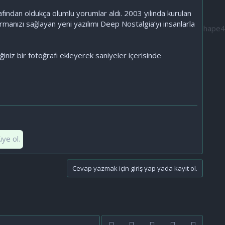
arafından oldukça olumlu yorumlar aldı. 2003 yılında kurulan
rmanızı sağlayan yeni yazılımı Deep Nostalgia‘yı insanlarla
niz bir fotoğrafı ekleyerek saniyeler içerisinde
üye ol.
Cevap yazmak için giriş yap yada kayıt ol.
Facebook
Twitter
youtube
Bize ulaşın
RSS