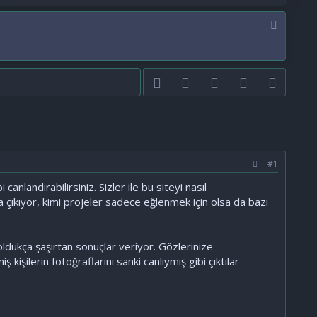
Facebook
Twitter
youtube
Bize ulaşın
RSS
#1
anlandırabilirsiniz. Sizler ile bu siteyi nasıl
aya çıkıyor, kimi projeler sadece eğlenmek için olsa da bazı
oldukça şaşırtan sonuçlar veriyor. Gözlerinize
işilerin fotoğraflarını sanki canlıymış gibi çıktılar