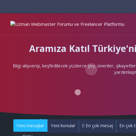
Aramıza Katıl Türkiye
Bilgi alışverişi, keşfedilecek yüzlerce şey, öneriler, şikayet
yardımlaşma
Yeni mesajlar
Yeni konular
En çok mesaj
En çok t