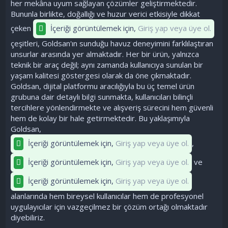
her mekâna uyum sağlayan çözümler geliştirmektedir.
Bununla birlikte, doğallığı ve huzur verici etkisiyle dikkat
çeken
İçeriği görüntülemek için,
Giriş yap veya üye ol.
çeşitleri, Goldsan'ın sunduğu havuz deneyimini farklılaştıran
unsurlar arasında yer almaktadır. Her bir ürün, yalnızca
teknik bir araç değil; aynı zamanda kullanıcıya sunulan bir
yaşam kalitesi göstergesi olarak da öne çıkmaktadır.
Goldsan, dijital platformu aracılığıyla bu üç temel ürün
grubuna dair detaylı bilgi sunmakta, kullanıcıları bilinçli
tercihlere yönlendirmekte ve alışveriş sürecini hem güvenli
hem de kolay bir hale getirmektedir. Bu yaklaşımıyla
Goldsan,
İçeriği görüntülemek için,
Giriş yap veya üye ol.
,
İçeriği görüntülemek için,
Giriş yap veya üye ol.
ve
İçeriği görüntülemek için,
Giriş yap veya üye ol.
alanlarında hem bireysel kullanıcılar hem de profesyonel
uygulayıcılar için vazgeçilmez bir çözüm ortağı olmaktadır
diyebiliriz.