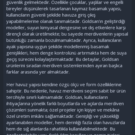
güvenlik gelmektedir. Özellikle çocuklar, yaşlılar ve engelli
bireyler düşünülerek tasarlanan kaymaz basamak yapısı,
kullanıcıların güvenli şekilde havuza giriş çıkış
yapabilmelerine olanak tanımaktadır. Goldsan'ın geliştirdiği
modeller, suyun kimyasal dengesine ve dış etkenlere karşı
dirençli olarak üretilmekte; bu sayede merdivenlerin yapısal
bütünlüğü zamanla bozulmamaktadır. Ayrıca, kullanıcıların
ayak yapısına uygun şekilde modellenmiş basamak
genişlikleri, hem denge kontrolünü artırmakta hem de suya
geçiş sürecini kolaylaştırmaktadır. Bu detaylar, Goldsan
ürünlerini sıradan merdiven sistemlerinden ayıran başlıca
farklar arasında yer almaktadır.
Her havuz yapısı kendine özgü ölçü ve form özelliklerine
sahiptir. Bu nedenle, havuz merdiveni seçimi sabit bir ürün
tercihiyle sınırlı kalmamalıdır. Goldsan, kullanıcıların
ihtiyaçlarına yönelik farklı boyutlarda ve açılarda merdiven
çözümleri sunmakta; özel projeler için kişiye ve mekâna
özel üretim imkânı sağlamaktadır. Genişliği ve yüksekliği
ayarlanabilen modeller, hem derinliği fazla olan havuzlarda
hem de sığ alanlarda rahatlıkla kullanılabilmektedir. Bu
özelleştirilebilir yapı, farklı iklim koşulları ve zemin türleri