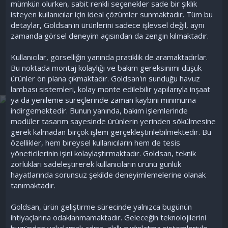
mümkün olurken, sabit renkli seçenekler sade bir şıklık
isteyen kullanıcılar için ideal çözümler sunmaktadır. Tüm bu
detaylar, Goldsan'ın ürünlerini sadece işlevsel değil, aynı
zamanda görsel deneyim açısından da zengin kılmaktadır.
Kullanıcılar, görselliğin yanında pratiklik de aramaktadırlar.
Bu noktada montaj kolaylığı ve bakım gereksinimi düşük
ürünler ön plana çıkmaktadır. Goldsan'ın sunduğu havuz
lambası sistemleri, kolay monte edilebilir yapılarıyla inşaat
ya da yenileme süreçlerinde zaman kaybını minimuma
indirgemektedir. Bunun yanında, bakım işlemlerinde
modüler tasarım sayesinde ürünlerin yerinden sökülmesine
gerek kalmadan birçok işlem gerçekleştirilebilmektedir. Bu
özellikler, hem bireysel kullanıcıların hem de tesis
yöneticilerinin işini kolaylaştırmaktadır. Goldsan, teknik
zorlukları sadeleştirerek kullanıcıların ürünü günlük
hayatlarında sorunsuz şekilde deneyimlemelerine olanak
tanımaktadır.
Goldsan, ürün geliştirme sürecinde yalnızca bugünün
ihtiyaçlarına odaklanmamaktadır. Geleceğin teknolojilerini
bugünden yakalamak adına, akıllı aydınlatma sistemleriyle