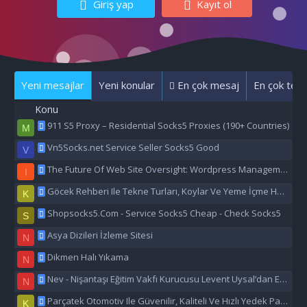
Giriş yap
Kayıt ol
Yeni mesajlar
Yeni konular
En çok mesaj
En çok tepk
Konu
911 S5 Proxy – Residential Socks5 Proxies (190+ Countries)
M
Vn5Socks.net Service Seller Socks5 Good
V
The Future Of Web Site Oversight: Wordpress Management Aı
I
Göcek Rehberi Ile Tekne Turları, Koylar Ve Yeme İçme Hakkında Eşsiz Bilgiler
K
Shopsocks5.Com - Service Socks5 Cheap - Check Socks5
S
Asya Dizileri İzleme Sitesi
N
Dikmen Halı Yıkama
N
Nev - Nişantaşı Eğitim Vakfı Kurucusu Levent Uysal’dan Eğitime Büyük Destek
N
Parçatek Otomotiv Ile Güvenilir, Kaliteli Ve Hızlı Yedek Parça Çözümleri
K