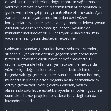
detaylı kurulum rehberleri, doğru montajın sağlanmasına
yardımcı olmakta; böylece sistemin uzun yıllar boyunca ilk
günkü verimlilikle çalışması garanti altına alınmaktadır. Aynı
zamanda bakım aşamasında kullanılan özel yüzey
koruyucular sayesinde, şelale yüzeylerinde su lekesi, yosun
oluşumu ya da renk solması gibi estetik kayıplar da
minimuma indirilmektedir. Bu detaylar, kullanıcıların uzun
vadeli memnuniyetini desteklemektedirler.
Goldsan tarafından geliştirilen havuz şelalesi sistemleri,
sıradan su yapılarının ötesine geçerek hem görsel hem
işitsel bir atmosfer oluşturmayı hedeflemektedir. Bu
ürünler sayesinde kullanıcılar yalnızca serinlemek ya da
yüzmek için değil, dinlenmek ve huzur bulmak için de havuz
başında vakit geçirmektedirler. Sunulan ürünlerin her biri,
mühendislik prensipleriyle doğanın akışını harmanlayarak
ortaya çıkmaktadır. Sonuç olarak Goldsan, yaşam
alanlarında sakinlik ve estetik arayanlara modern çözümler
sunmakta; havuz projelerine sadece işlev değil, ruh da
kazandırmaktadır.
Aydınlatmada Teknolojik İlerleme – Goldsan'ın LED Sistemli