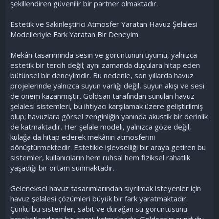
şekillendiren güvenilir bir partner olmaktadır.
Estetik ve Sakinleştirici Atmosfer Yaratan Havuz Şelalesi
Modelleriyle Fark Yaratan Bir Deneyim
Mekân tasarımında sesin ve görüntünün uyumu, yalnızca
estetik bir tercih değil; aynı zamanda duyulara hitap eden
bütünsel bir deneyimdir. Bu nedenle, son yıllarda havuz
projelerinde yalnızca suyun varlığı değil, suyun akışı ve sesi
de önem kazanmıştır. Goldsan tarafından sunulan havuz
şelalesi sistemleri, bu ihtiyacı karşılamak üzere geliştirilmiş
olup; havuzlara görsel zenginliğin yanında akustik bir derinlik
de katmaktadır. Her şelale modeli, yalnızca göze değil,
kulağa da hitap ederek mekânın atmosferini
dönüştürmektedir. Estetikle işlevselliği bir araya getiren bu
sistemler, kullanıcıların hem ruhsal hem fiziksel rahatlık
yaşadığı bir ortam sunmaktadır.
Geleneksel havuz tasarımlarından sıyrılmak isteyenler için
havuz şelalesi çözümleri büyük bir fark yaratmaktadır.
Çünkü bu sistemler, sabit ve durağan su görüntüsünü
hareketlendiren bir enerji katmaktadır. Goldsan'ın sunduğu