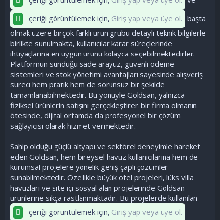
İçeriği görüntülemek için,
Giriş yap veya üye ol.
başta
olmak üzere birçok farklı ürün grubu detaylı teknik bilgilerle
birlikte sunulmakta, kullanıcılar karar süreçlerinde
ihtiyaçlarına en uygun ürünü kolayca seçebilmektedirler.
Platformun sunduğu sade arayüz, güvenli ödeme
sistemleri ve stok yönetimi avantajları sayesinde alışveriş
süreci hem pratik hem de sorunsuz bir şekilde
tamamlanabilmektedir. Bu yönüyle Goldsan, yalnızca
fiziksel ürünlerin satışını gerçekleştiren bir firma olmanın
ötesinde, dijital ortamda da profesyonel bir çözüm
sağlayıcısı olarak hizmet vermektedir.
Sahip olduğu güçlü altyapı ve sektörel deneyimle hareket
eden Goldsan, hem bireysel havuz kullanıcılarına hem de
kurumsal projelere yönelik geniş çaplı çözümler
sunabilmektedir. Özellikle büyük otel projeleri, lüks villa
havuzları ve site içi sosyal alan projelerinde Goldsan
ürünlerine sıkça rastlanmaktadır. Bu projelerde kullanılan
İçeriği görüntülemek için,
Giriş yap veya üye ol.