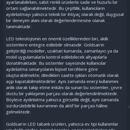
ayarlanabilirken, sabit renkli ürünlerle sade ve huzurlu bir
ortam sağlanabilmektedir. Bu çeşitlilik, kullanıcıların
aydınlatmayı yalnızca teknik bir ihtiyaç olarak değil, duygusal
bir deneyim alanı olarak değerlendirmesine olanak
tanımaktadır.
LED teknolojisinin en önemli özelliklerinden biri, akıllı
sistemlere entegre edilebilir olmasıdır. Goldsan'ın
geliştirdiği modeller, uzaktan kumanda, zamanlayıcı ya da
mobil uygulamalarla kontrol edilebilecek altyapılarla
donatılmaktadır. Bu sistemler sayesinde kullanıcılar
aydınlatma senaryolarını kişisel tercihlere göre
oluşturabilmekte; diledikleri saatte ışıkları otomatik olarak
açıp kapatabilmektedirler. Aynı zamanda enerji kullanımını
anlık olarak takip etme imkânı da sunan bu sistemler, çevre
dostu bir yaklaşımın parçası olarak değerlendirilmektedir.
Böylece aydınlatma yalnızca görsellik değil, aynı zamanda
sürdürülebilirlik kavramının da aktif bir parçası hâline
gelmektedir.
Goldsan'ın LED tabanlı ürünleri, yalnızca ev tipi kullanımlar
için değil; oteller, termal tesisler, spor kompleksleri gibi