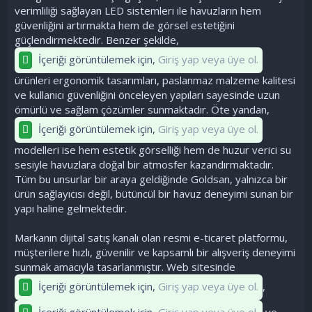
verimliliği sağlayan LED sistemleri ile havuzların hem
güvenliğini artırmakta hem de görsel estetiğini
güçlendirmektedir. Benzer şekilde,
İçeriği görüntülemek için,
Giriş yap veya üye ol.
ürünleri ergonomik tasarımları, paslanmaz malzeme kalitesi
ve kullanıcı güvenliğini önceleyen yapıları sayesinde uzun
ömürlü ve sağlam çözümler sunmaktadır. Öte yandan,
İçeriği görüntülemek için,
Giriş yap veya üye ol.
modelleri ise hem estetik görselliği hem de huzur verici su
sesiyle havuzlara doğal bir atmosfer kazandırmaktadır.
Tüm bu unsurlar bir araya geldiğinde Goldsan, yalnızca bir
ürün sağlayıcısı değil, bütüncül bir havuz deneyimi sunan bir
yapı haline gelmektedir.
Markanın dijital satış kanalı olan resmi e-ticaret platformu,
müşterilere hızlı, güvenilir ve kapsamlı bir alışveriş deneyimi
sunmak amacıyla tasarlanmıştır. Web sitesinde
İçeriği görüntülemek için,
Giriş yap veya üye ol.
,
İçeriği görüntülemek için,
Giriş yap veya üye ol.
ve