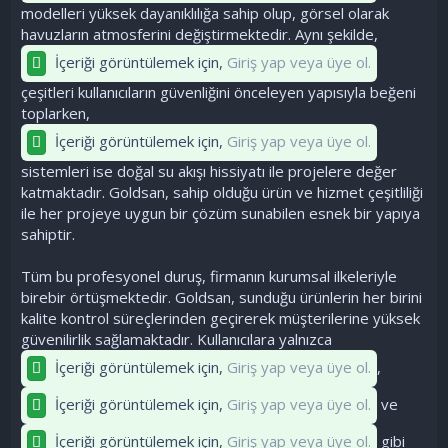
modelleri yüksek dayanıklılığa sahip olup, görsel olarak
havuzların atmosferini değiştirmektedir. Aynı şekilde,
İçeriği görüntülemek için,
Giriş yap veya üye ol.
çeşitleri kullanıcıların güvenliğini önceleyen yapısıyla beğeni
toplarken,
İçeriği görüntülemek için,
Giriş yap veya üye ol.
sistemleri ise doğal su akışı hissiyatı ile projelere değer
katmaktadır. Goldsan, sahip olduğu ürün ve hizmet çeşitliliği
ile her projeye uygun bir çözüm sunabilen esnek bir yapıya
sahiptir.
Tüm bu profesyonel duruş, firmanın kurumsal ilkeleriyle
birebir örtüşmektedir. Goldsan, sunduğu ürünlerin her birini
kalite kontrol süreçlerinden geçirerek müşterilerine yüksek
güvenilirlik sağlamaktadır. Kullanıcılara yalnızca
İçeriği görüntülemek için,
Giriş yap veya üye ol.
,
İçeriği görüntülemek için,
Giriş yap veya üye ol.
ve
İçeriği görüntülemek için,
Giriş yap veya üye ol.
gibi