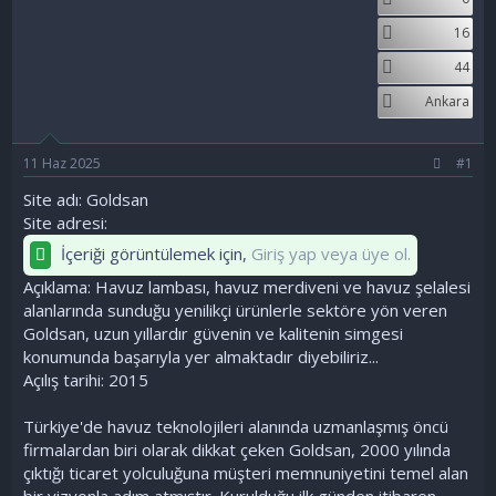
a
ç
r
16
ş
t
l
a
44
a
r
t
i
Ankara
a
h
n
i
11 Haz 2025
#1
Site adı: Goldsan
Site adresi:
İçeriği görüntülemek için,
Giriş yap veya üye ol.
Açıklama: Havuz lambası, havuz merdiveni ve havuz şelalesi
alanlarında sunduğu yenilikçi ürünlerle sektöre yön veren
Goldsan, uzun yıllardır güvenin ve kalitenin simgesi
konumunda başarıyla yer almaktadır diyebiliriz...
Açılış tarihi: 2015
Türkiye'de havuz teknolojileri alanında uzmanlaşmış öncü
firmalardan biri olarak dikkat çeken Goldsan, 2000 yılında
çıktığı ticaret yolculuğuna müşteri memnuniyetini temel alan
bir vizyonla adım atmıştır. Kurulduğu ilk günden itibaren