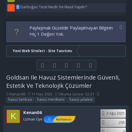
Darboğaz Testi Nedir Ve Nasıl Yapılır?
I
Paylaşmak Güzeldir Paylaşılmayan Bilginin
Hiç 1 Değeri Yok.
Yeni Web Siteleri - Site Tanıtımı
Facebook
Twitter
youtube
Bize ulaşın
RSS
Goldsan Ile Havuz Sistemlerinde Güvenli,
Estetik Ve Teknolojik Çözümler
K
B
E
Kenan06
11 Haz 2025
Okuma süresi: 32:31
o
a
t
havuz lambası
havuz merdiveni
havuz şelalesi
n
ş
i
b
l
k
Kenan06
3 Ağu 2021
K
u
a
e
Uzman Üye
Kullanıcı
y
n
t
205
u
g
l
b
ı
e
0