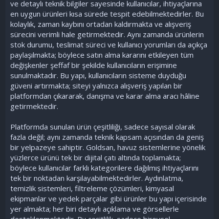
ve detaylı teknik bilgiler sayesinde kullanıcılar, ihtiyaçlarına
en uygun ürünleri kısa sürede tespit edebilmektedirler. Bu
kolaylık, zaman kaybını ortadan kaldırmakta ve alışveriş
sürecini verimli hale getirmektedir. Aynı zamanda ürünlerin
stok durumu, teslimat süreci ve kullanıcı yorumları da açıkça
paylaşılmakta; böylece satın alma kararını etkileyen tüm
değişkenler şeffaf bir şekilde kullanıcıların erişimine
sunulmaktadır. Bu yapı, kullanıcıların sisteme duyduğu
güveni artırmakta; siteyi yalnızca alışveriş yapılan bir
platformdan çıkararak, danışma ve karar alma aracı hâline
getirmektedir.
Platformda sunulan ürün çeşitliliği, sadece sayısal olarak
fazla değil; aynı zamanda teknik kapsam açısından da geniş
bir yelpazeye sahiptir. Goldsan, havuz sistemlerine yönelik
yüzlerce ürünü tek bir dijital çatı altında toplamakta;
böylece kullanıcılar farklı kategorilere dağılmış ihtiyaçlarını
tek bir noktadan karşılayabilmektedirler. Aydınlatma,
temizlik sistemleri, filtreleme çözümleri, kimyasal
ekipmanlar ve yedek parçalar gibi ürünler bu yapı içerisinde
yer almakta; her biri detaylı açıklama ve görsellerle
desteklenmektedir. Bu çeşitlilik, sadece bireysel