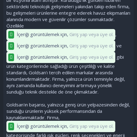
sektördeki teknolojik gelişmeleri yakından takip eden firma,
bu gelişmeleri ürünlerine entegre ederek havuz ekipmanları
alanında modern ve güvenilir çözümler sunmaktadır.
Özellikle
İçeriği görüntülemek için,
Giriş yap veya üye ol.
,
İçeriği görüntülemek için,
Giriş yap veya üye ol.
ve
İçeriği görüntülemek için,
Giriş yap veya üye ol.
gibi
ürün kategorilerinde sağladığı ürün çeşitliliği ve kalite
standardı, Goldsan'ı tercih edilen markalar arasında
konumlandırmaktadır. Firma, yalnızca ürün teminiyle değil,
aynı zamanda kullanıcı deneyimini artırmaya yönelik
sunduğu teknik destekle de öne çıkmaktadır.
Goldsan'ın başarısı, yalnızca geniş ürün yelpazesinden değil,
sunduğu ürünlerin yüksek performansından da
kaynaklanmaktadır. Firma,
İçeriği görüntülemek için,
Giriş yap veya üye ol.
kategorisinde farklı ışık güçleri, renk seçenekleri ve enerji