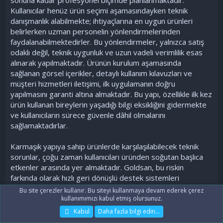
Kullanıcılar henüz ürün seçimi aşamasındayken teknik
danışmanlık alabilmekte; ihtiyaçlarına en uygun ürünleri
belirlerken uzman personelin yönlendirmelerinden
faydalanabilmektedirler. Bu yönlendirmeler, yalnızca satış
odaklı değil, teknik uygunluk ve uzun vadeli verimlilik esas
alınarak yapılmaktadır. Ürünün kurulum aşamasında
sağlanan görsel içerikler, detaylı kullanım kılavuzları ve
müşteri hizmetleri iletişimi, ilk uygulamanın doğru
yapılmasını garanti altına almaktadır. Bu yapı, özellikle ilk kez
ürün kullanan bireylerin yaşadığı bilgi eksikliğini gidermekte
ve kullanıcıların sürece güvenle dâhil olmalarını
sağlamaktadırlar.
Karmaşık yapıya sahip ürünlerde karşılaşılabilecek teknik
sorunlar, çoğu zaman kullanıcıları üründen soğutan başlıca
etkenler arasında yer almaktadır. Goldsan, bu riskin
farkında olarak hızlı geri dönüşlü destek sistemleri
geliştirmiştir. Kullanıcılar yaşadıkları sorunu çeşitli kanallar
Bu site çerezler kullanır. Bu siteyi kullanmaya devam ederek çerez
üzerinden kolayca iletebilmekte; e-posta, canlı destek ya
kullanımımızı kabul etmiş olursunuz.
da telefon aracılığıyla teknik ekibe doğrudan
Kabul
Daha fazla bilgi edin…
ulaşabilmektedirler. Teknik personel, yalnızca uzaktan