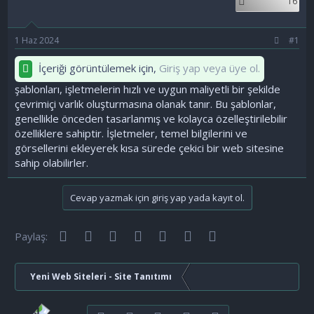
16
ş
t
l
a
a
r
1 Haz 2024
t
i
#1
a
h
n
i
İçeriği görüntülemek için,
Giriş yap veya üye ol.
şablonları, işletmelerin hızlı ve uygun maliyetli bir şekilde
çevrimiçi varlık oluşturmasına olanak tanır. Bu şablonlar,
genellikle önceden tasarlanmış ve kolayca özelleştirilebilir
özelliklere sahiptir. İşletmeler, temel bilgilerini ve
görsellerini ekleyerek kısa sürede çekici bir web sitesine
sahip olabilirler.
Cevap yazmak için giriş yap yada kayıt ol.
Facebook
Twitter
Reddit
Pinterest
Tumblr
WhatsApp
E-posta
Paylaş:
Yeni Web Siteleri - Site Tanıtımı