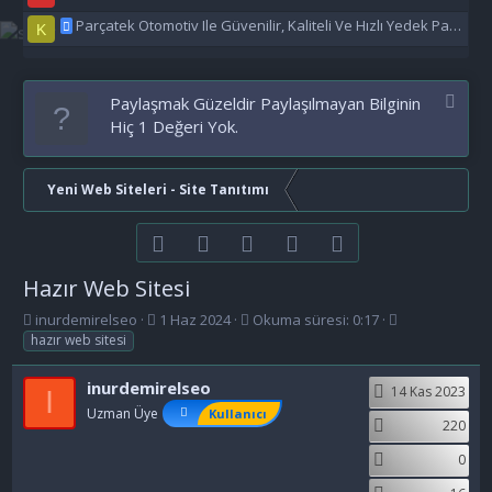
Parçatek Otomotiv Ile Güvenilir, Kaliteli Ve Hızlı Yedek Parça Çözümleri
K
Paylaşmak Güzeldir Paylaşılmayan Bilginin
Hiç 1 Değeri Yok.
Yeni Web Siteleri - Site Tanıtımı
Facebook
Twitter
youtube
Bize ulaşın
RSS
Hazır Web Sitesi
K
B
E
inurdemirelseo
1 Haz 2024
Okuma süresi: 0:17
o
a
t
hazır web sitesi
n
ş
i
b
l
k
inurdemirelseo
14 Kas 2023
I
u
a
e
Uzman Üye
Kullanıcı
y
n
t
220
u
g
l
b
ı
e
0
a
ç
r