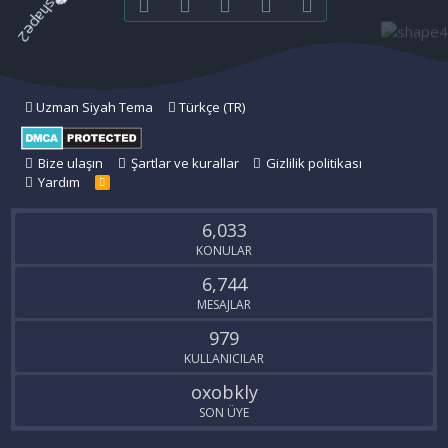
Facebook
Twitter
youtube
Bize ulaşın
RSS
Uzman Siyah Tema
Türkçe (TR)
Bize ulaşın
Şartlar ve kurallar
Gizlilik politikası
Yardım
R
S
S
6,033
KONULAR
6,744
MESAJLAR
979
KULLANICILAR
oxobkly
SON ÜYE