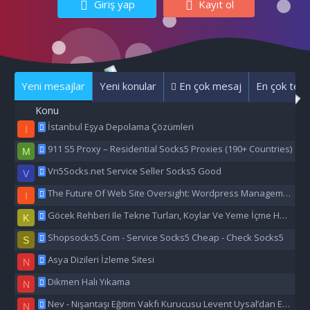
Giriş yap
Kayıt ol
Yeni mesajlar
Yeni konular
En çok mesaj
En çok tepk
Konu
İstanbul Eşya Depolama Çözümleri
I
911 S5 Proxy – Residential Socks5 Proxies (190+ Countries)
M
Vn5Socks.net Service Seller Socks5 Good
V
The Future Of Web Site Oversight: Wordpress Management Aı
I
Göcek Rehberi Ile Tekne Turları, Koylar Ve Yeme İçme Hakkında Eşsiz Bilgiler
K
Shopsocks5.Com - Service Socks5 Cheap - Check Socks5
S
Asya Dizileri İzleme Sitesi
N
Dikmen Halı Yıkama
N
Nev - Nişantaşı Eğitim Vakfı Kurucusu Levent Uysal’dan Eğitime Büyük Destek
N