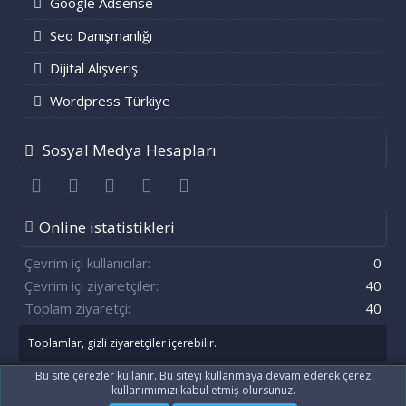
Google Adsense
Seo Danışmanlığı
Dijital Alışveriş
Wordpress Türkiye
Sosyal Medya Hesapları
Facebook
Twitter
youtube
Bize ulaşın
RSS
Online istatistikleri
Çevrim içi kullanıcılar
0
Çevrim içi ziyaretçiler
40
Toplam ziyaretçi
40
Toplamlar, gizli ziyaretçiler içerebilir.
Bu site çerezler kullanır. Bu siteyi kullanmaya devam ederek çerez
kullanımımızı kabul etmiş olursunuz.
®
Community platform by XenForo
© 2010-2021 XenForo Ltd.
[XenGenTr] OG:image sistemi