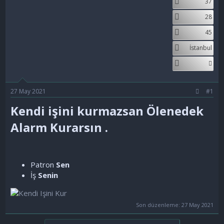
37
a
ç
r
ş
t
28
l
a
45
a
r
t
i
İstanbul
a
h
n
i
27 May 2021
#1
Kendi işini kurmazsan Ölenedek
Alarm Kurarsın .​
Patron
Sen
İş
Senin
Son düzenleme:
27 May 2021