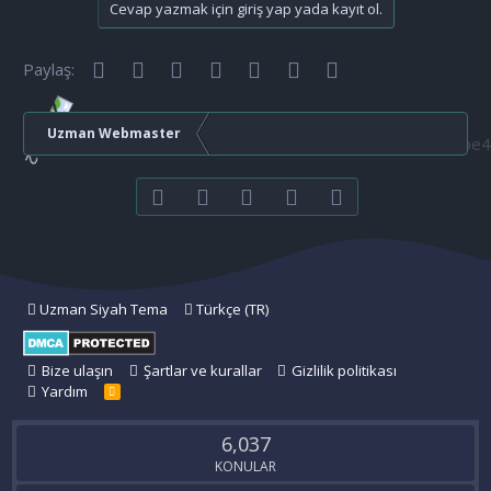
Cevap yazmak için giriş yap yada kayıt ol.
Facebook
Twitter
Reddit
Pinterest
Tumblr
WhatsApp
E-posta
Paylaş:
Uzman Webmaster
Facebook
Twitter
youtube
Bize ulaşın
RSS
Uzman Siyah Tema
Türkçe (TR)
Bize ulaşın
Şartlar ve kurallar
Gizlilik politikası
Yardım
R
S
S
6,037
KONULAR