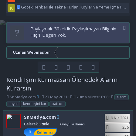
Göcek Rehberi Ile Tekne Turları, Koylar Ve Yeme İçme Hakkında Eşsiz Bilgiler
K
Paylaşmak Güzeldir Paylaşılmayan Bilginin
Hiç 1 Değeri Yok.
Uzman Webmaster
Facebook
Twitter
youtube
Bize ulaşın
RSS
Kendi Işini Kurmazsan Ölenedek Alarm
Kurarsın
K
B
E
SnMedya.com
27 May 2021
Okuma süresi: 0:08
alarm
o
a
t
hayat
kendi işini kur
patron
n
ş
i
b
l
k
SnMedya.com
9 Nis 2021
u
a
e
y
n
t
Gelecek Sizinle
Onaylı kullanıcı
356
u
g
l
Kullanıcı
b
ı
e