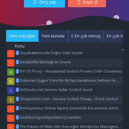
Giriş yap
Kayıt ol
Yeni mesajlar
Yeni konular
En çok mesaj
En çok tepk
Konu
Seyahatlerinizde Doğru Valiz Seçimi
I
Dedektiflik Mesleği Ve Önemi
I
911 S5 Proxy – Residential Socks5 Proxies (190+ Countries)
M
Dalaman Uygun Transfer Ile Vıp Havalimanı, Fethiye Ve Marmaris Transfer Hizmeti
K
Vn5Socks.net Service Seller Socks5 Good
V
Shopsocks5.Com - Service Socks5 Cheap - Check Socks5
S
Komisyonsuz Online Sipariş Sistemi Ile Kazancınızı Artırın
I
İstanbul Eşya Depolama Çözümleri
I
The Future Of Web Site Oversight: Wordpress Management Aı
I