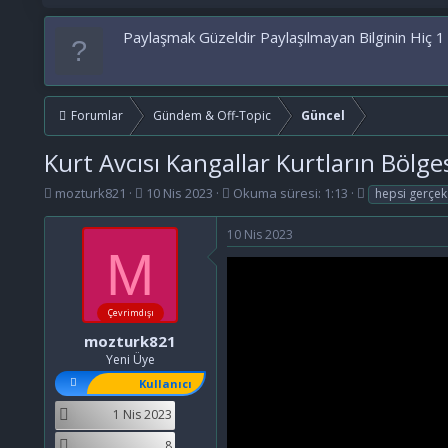
Paylaşmak Güzeldir Paylaşılmayan Bilginin Hiç 1
Forumlar
Gündem & Off-Topic
Güncel
Kurt Avcısı Kangallar Kurtların Bölge
K
B
E
mozturk821
10 Nis 2023
Okuma süresi: 1:13
hepsi gerçek
o
a
t
n
ş
i
10 Nis 2023
b
l
k
M
u
a
e
y
n
t
u
g
l
Çevrimdışı
b
ı
e
a
ç
r
mozturk821
ş
t
Yeni Üye
l
a
Kullanıcı
a
r
t
i
1 Nis 2023
a
h
n
i
8