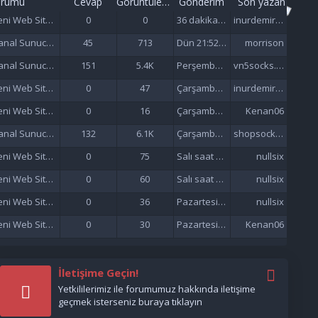
orumu
Cevap
Görüntüleme
Gönderim
Son yazan
Yeni Web Siteleri - Site Tanıtımı
0
0
36 dakika önce
inurdemirelseo
Sanal Sunucu (VDS/VPS)
45
713
Dün 21:52 da
morrison
Sanal Sunucu (VDS/VPS)
151
5.4K
Perşembe saat 06:57'de
vn5socks.net
Yeni Web Siteleri - Site Tanıtımı
0
47
Çarşamba saat 21:57'de
inurdemirelseo
Yeni Web Siteleri - Site Tanıtımı
0
16
Çarşamba saat 21:33'de
Kenan06
Sanal Sunucu (VDS/VPS)
132
6.1K
Çarşamba saat 16:38'de
shopsocks5
Yeni Web Siteleri - Site Tanıtımı
0
75
Salı saat 15:47'de
nullsix
Yeni Web Siteleri - Site Tanıtımı
0
60
Salı saat 02:13'de
nullsix
Yeni Web Siteleri - Site Tanıtımı
0
36
Pazartesi saat 22:01'de
nullsix
Yeni Web Siteleri - Site Tanıtımı
0
30
Pazartesi saat 21:37'de
Kenan06
İletişime Geçin!
Yetkililerimiz ile forumumuz hakkında iletişime
geçmek isterseniz buraya tıklayın