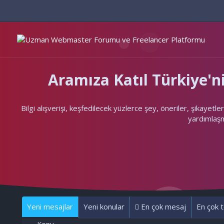
Aramıza Katıl Türkiye
Bilgi alışverişi, keşfedilecek yüzlerce şey, öneriler, şikayet
yardımlaşma
Yeni mesajlar
Yeni konular
En çok mesaj
En çok t