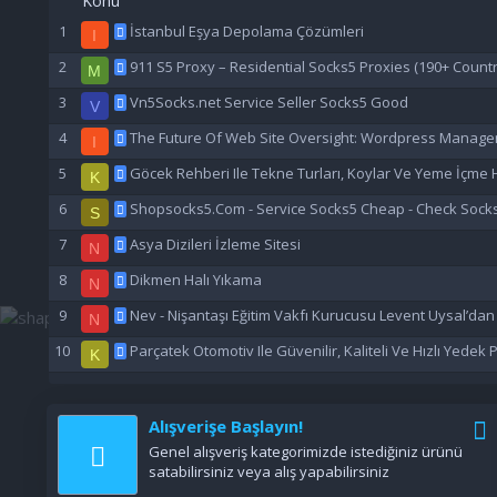
Konu
İstanbul Eşya Depolama Çözümleri
I
911 S5 Proxy – Residential Socks5 Proxies (190+ Countr
M
Vn5Socks.net Service Seller Socks5 Good
V
The Future Of Web Site Oversight: Wordpress Manage
I
Göcek Rehberi Ile Tekne Turları, Koylar Ve Yeme İçme H
K
Shopsocks5.Com - Service Socks5 Cheap - Check Sock
S
Asya Dizileri İzleme Sitesi
N
Dikmen Halı Yıkama
N
Nev - Nişantaşı Eğitim Vakfı Kurucusu Levent Uysal’da
N
Parçatek Otomotiv Ile Güvenilir, Kaliteli Ve Hızlı Yedek
K
Alışverişe Başlayın!
Genel alışveriş kategorimizde istediğiniz ürünü
satabilirsiniz veya alış yapabilirsiniz