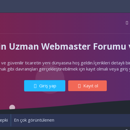
'nin Uzman Webmaster Forumu v
ler ve güvenilir ticaretin yeni dünyasına hoş geldin.İçerikleri deta
k gibi davranışları gerçekleştirebilmek için kayıt olmalı veya giriş
Giriş yap
Kayıt ol
epki
En çok görüntülenen