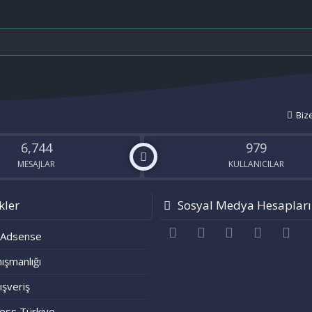
Biz
6,744
979
MESAJLAR
KULLANICILAR
kler
Sosyal Medya Hesapları
Facebook
Twitter
youtube
Bize ulaşı
RS
 Adsense
ışmanlığı
lışveriş
ess Türkiye