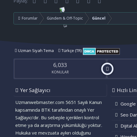
Facebook
Twitter
Reddit
Pinterest
Tumblr
WhatsApp
E-posta
Paylaş:
r
:
Forumlar
Gündem & Off-Topic
Güncel
Uzman Siyah Tema
Türkçe (TR)
6,033
KONULAR
Yer Sağlayıcı
Hızlı Lin
Uzmanwebmaster.com 5651 Sayılı Kanun
Google
kapsamında BTK tarafından onaylı Yer
Seo Dan
Sağlayıcı'dır. Bu sebeple içerikleri kontrol
etme ya da araştırma yükümlülüğü yoktur.
Dijital A
Hukuka ve mevzuata aykırı olduğunu
Wordpr