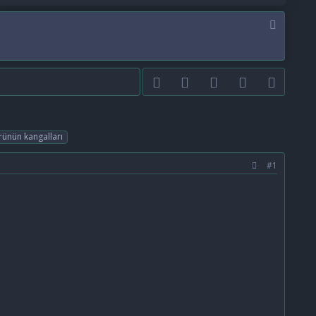
Facebook
Twitter
youtube
Bize ulaşın
RSS
rünün kangalları
#1