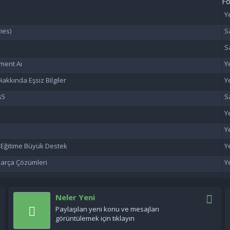
F
ies)
ment Aı
akkında Eşsiz Bilgiler
s5
n Eğitime Büyük Destek
 Parça Çözümleri
Neler Yeni
Paylaşılan yeni konu ve mesajları
görüntülemek için tıklayın