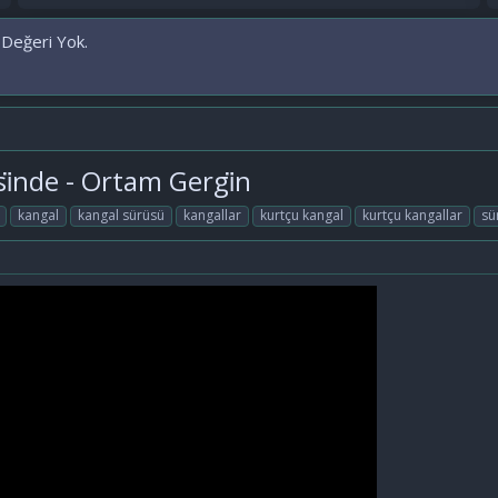
 Değeri Yok.
si̇nde - Ortam Gergi̇n
kangal
kangal sürüsü
kangallar
kurtçu kangal
kurtçu kangallar
sü