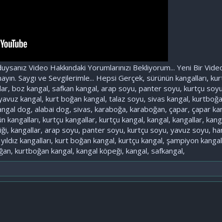
uysanız Video Hakkındaki Yorumlarınızı Bekliyorum... Yeni Bir Vid
yın. Saygı ve Sevgilerimle... Hepsi Gerçek, sürünün kangalları, kurt
allar, boz kangal, safkan kangal, arap soyu, panter soyu, kurtçu s
 yavuz kangal, kurt boğan kangal, talaz soyu, sivas kangal, kurtboğ
angal dog, alabai dog, sivas, karaboğa, karaboğan, çapar, çapar kan
kangalları, kurtçu kangallar, kurtçu kangal, kangal, kangallar, kangal
tliği, kangallar, arap soyu, panter soyu, kurtçu soyu, yavuz soyu, 
 yıldız kangalları, kurt boğan kangal, kurtçu kangal, şampiyon kang
ğan, kurtboğan kangal, kangal köpeği, kangal, safkangal,