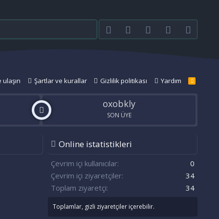
Facebook
Twitter
youtube
Bize ulaşın
RSS
e ulaşın
Şartlar ve kurallar
Gizlilik politikası
Yardım
R
S
S
oxobkly
SON ÜYE
Online istatistikleri
n
S
Çevrim içi kullanıcılar
0
Çevrim içi ziyaretçiler
34
Toplam ziyaretçi
34
Toplamlar, gizli ziyaretçiler içerebilir.