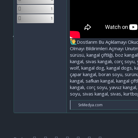
1
1
Dostlarım Bu Açıklamayı Okud
Olmayı Bildirimleri Açmayı Unutma
sürüsü, kangal çiftliği, boz kang
kangal, sivas kangalı, corç soyu,
wolf, kangal dog, kangal dogs, k
çapar kangal, boran soyu, sürünün 
kangal, safkan kangal, kangal çif
kangalı, corç soyu, yavuz kangal,
soyu, sivas kangal, sivas, kurtbo
T
SnMedya.com
e
p
k
i
l
e