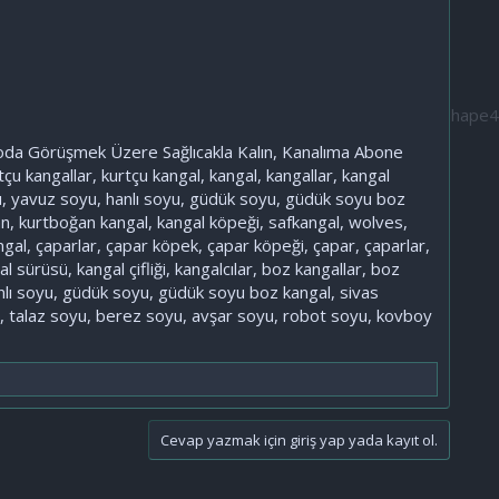
eoda Görüşmek Üzere Sağlıcakla Kalın, Kanalıma Abone
çu kangallar, kurtçu kangal, kangal, kangallar, kangal
oyu, yavuz soyu, hanlı soyu, güdük soyu, güdük soyu boz
an, kurtboğan kangal, kangal köpeği, safkangal, wolves,
gal, çaparlar, çapar köpek, çapar köpeği, çapar, çaparlar,
 sürüsü, kangal çifliği, kangalcılar, boz kangallar, boz
hanlı soyu, güdük soyu, güdük soyu boz kangal, sivas
al, talaz soyu, berez soyu, avşar soyu, robot soyu, kovboy
Cevap yazmak için giriş yap yada kayıt ol.