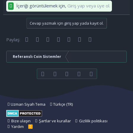
İçeriği görüntülemek için,
Giriş yap veya üye ol.
Cevap yazmak için giriş yap yada kayıt ol.
Facebook
Twitter
Reddit
Pinterest
Tumblr
WhatsApp
E-posta
Paylaş:
Referanslı Coin Sistemler
Facebook
Twitter
youtube
Bize ulaşın
RSS
Uzman Siyah Tema
Türkçe (TR)
Bize ulaşın
Şartlar ve kurallar
Gizlilik politikası
Yardım
R
S