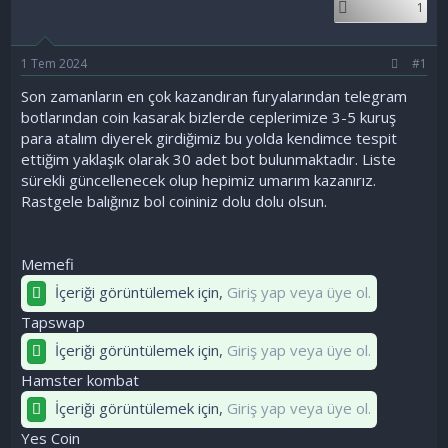
1
a
ç
ş
t
l
a
1 Tem 2024
#1
a
r
t
i
Son zamanların en çok kazandıran furyalarından telegram
a
h
botlarından coin kasarak bizlerde ceplerimize 3-5 kuruş
n
i
para atalım diyerek girdiğimiz bu yolda kendimce tespit
ettiğim yaklaşık olarak 30 adet bot bulunmaktadır. Liste
sürekli güncellenecek olup hepimiz umarım kazanırız.
Rastgele balığınız bol coininiz dolu dolu olsun.
Memefi
İçeriği görüntülemek için,
Giriş yap veya üye ol.
Tapswap
İçeriği görüntülemek için,
Giriş yap veya üye ol.
Hamster kombat
İçeriği görüntülemek için,
Giriş yap veya üye ol.
Yes Coin