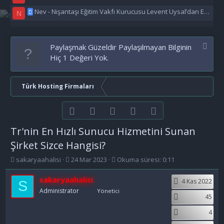
Nev - Nişantaşı Eğitim Vakfı Kurucusu Levent Uysal’dan Eğitime Büyük Destek
N
Paylaşmak Güzeldir Paylaşılmayan Bilginin
Hiç 1 Değeri Yok.
Türk Hosting Firmaları
Facebook
Twitter
youtube
Bize ulaşın
RSS
Tr'nin En Hızlı Sunucu Hizmetini Sunan
Şirket Sizce Hangisi?
K
B
sakaryaahalisi
24 Mar 2023
Okuma süresi: 0:11
o
a
n
ş
sakaryaahalisi
4 Kas 2022
S
b
l
Administrator
Yönetici
u
a
45
y
n
4
u
g
b
ı