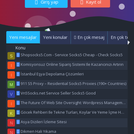
Giriş yap
Kayıt ol
Yeni mesajlar
Yeni konular
En çok mesaj
En çok tepk
Konu
Shopsocks5.Com - Service Socks5 Cheap - Check Socks5
S
Komisyonsuz Online Sipariş Sistemi Ile Kazancınızı Artırın
I
İstanbul Eşya Depolama Çözümleri
I
911 S5 Proxy – Residential Socks5 Proxies (190+ Countries)
M
Vn5Socks.net Service Seller Socks5 Good
V
The Future Of Web Site Oversight: Wordpress Management Aı
I
Göcek Rehberi Ile Tekne Turları, Koylar Ve Yeme İçme Hakkında Eşsiz Bilgiler
K
Asya Dizileri İzleme Sitesi
N
Dikmen Halı Yıkama
N