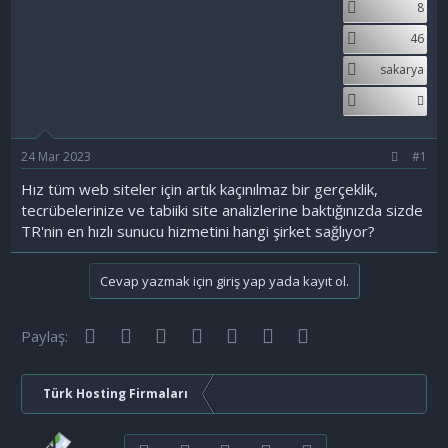
8
a
ç
ş
t
46
l
a
a
r
sakarya
t
i
a
h
n
i
24 Mar 2023
#1
Hız tüm web siteler için artık kaçınılmaz bir gerçeklik,
tecrübelerinize ve tabiiki site analizlerine baktığınızda sizde
TR'nin en hızlı sunucu hizmetini hangi şirket sağlıyor?
Cevap yazmak için giriş yap yada kayıt ol.
Facebook
Twitter
Reddit
Pinterest
Tumblr
WhatsApp
E-posta
Paylaş:
Türk Hosting Firmaları