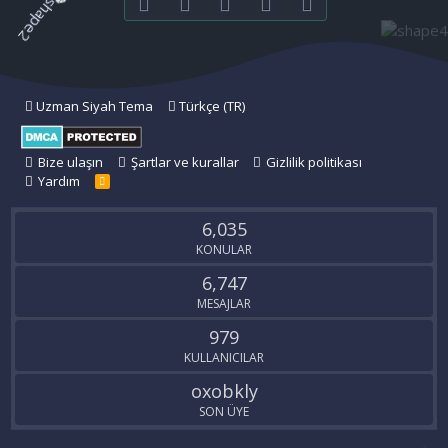
Facebook
Twitter
youtube
Bize ulaşın
RSS
Uzman Siyah Tema
Türkçe (TR)
Bize ulaşın
Şartlar ve kurallar
Gizlilik politikası
Yardım
R
S
S
6,035
KONULAR
6,747
MESAJLAR
979
KULLANICILAR
oxobkly
SON ÜYE