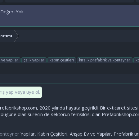
 Değeri Yok.
anıtımı
 ve yapılar
çelik yapılar
kabin çeşitleri
kiralık prefabrik ve konteyner
k
riş yap veya üye ol.
efabrikshop.com, 2020 yılında hayata geçirildi. Bir e-ticaret site
 bugüne olan sürecin de sektörün temsilcisi olan Prefabrikshop.co
onteyner
Yapılar, Kabin Çeşitleri, Ahşap Ev ve Yapılar, Prefabrik ür