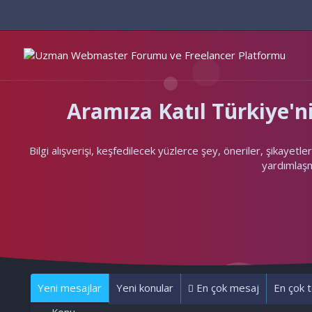
Aramıza Katıl Türkiye
Bilgi alışverişi, keşfedilecek yüzlerce şey, öneriler, şikayet
yardımlaşma
Yeni mesajlar
Yeni konular
En çok mesaj
En çok t