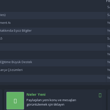
F
ies)
ment Aı
akkında Eşsiz Bilgiler
s5
n Eğitime Büyük Destek
 Parça Çözümleri
Neler Yeni
Paylaşılan yeni konu ve mesajları
görüntülemek için tıklayın