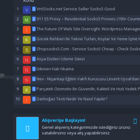
Konu
Vn5Socks.net Service Seller Socks5 Good
V
911 S5 Proxy – Residential Socks5 Proxies (190+ Countr
M
The Future Of Web Site Oversight: Wordpress Manage
I
Göcek Rehberi Ile Tekne Turları, Koylar Ve Yeme İçme H
K
Shopsocks5.Com - Service Socks5 Cheap - Check Sock
S
Asya Dizileri İzleme Sitesi
N
Dikmen Halı Yıkama
N
Nev - Nişantaşı Eğitim Vakfı Kurucusu Levent Uysal’da
N
Parçatek Otomotiv Ile Güvenilir, Kaliteli Ve Hızlı Yedek
K
Darboğaz Testi Nedir Ve Nasıl Yapılır?
I
Alışverişe Başlayın!
Genel alışveriş kategorimizde istediğiniz ürünü
satabilirsiniz veya alış yapabilirsiniz