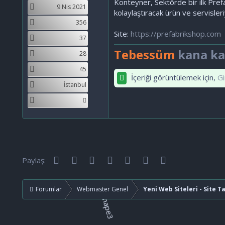
Konteyner, Sektörde bir ilk Pref
9 Nis 2021
kolaylaştıracak ürün ve servisler
356
Site:
https://prefabrikshop.com
37
Tebessüm
kana kar
28
45
İçeriği görüntülemek için,
Gi
İstanbul
Facebook
Twitter
Reddit
Pinterest
Tumblr
WhatsApp
E-posta
Paylaş:
Forumlar
Webmaster Genel
Yeni Web Siteleri - Site T