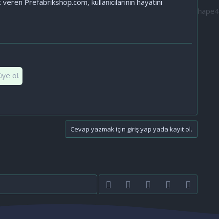
veren Prefabrikshop.com, kullanıcılarının hayatını
üye ol.
Cevap yazmak için giriş yap yada kayıt ol.
Facebook
Twitter
youtube
Bize ulaşın
RSS