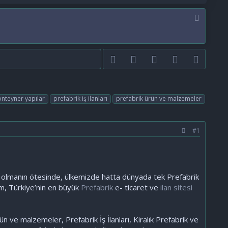
Facebook
Twitter
youtube
Bize ulaşın
RSS
onteyner yapılar
prefabrik iş ilanları
prefabrik ürün ve malzemeler
#1
si olmanın ötesinde, ülkemizde hatta dünyada tek Prefabrik
m, Türkiye’nin en büyük
Prefabrik
e- ticaret ve
ilan sitesi
ün ve malzemeler, Prefabrik İş İlanları, Kiralık Prefabrik ve