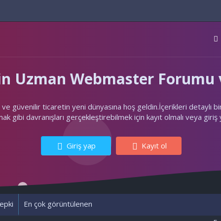
'nin Uzman Webmaster Forumu v
ler ve güvenilir ticaretin yeni dünyasına hoş geldin.İçerikleri deta
k gibi davranışları gerçekleştirebilmek için kayıt olmalı veya giriş
Giriş yap
Kayıt ol
epki
En çok görüntülenen