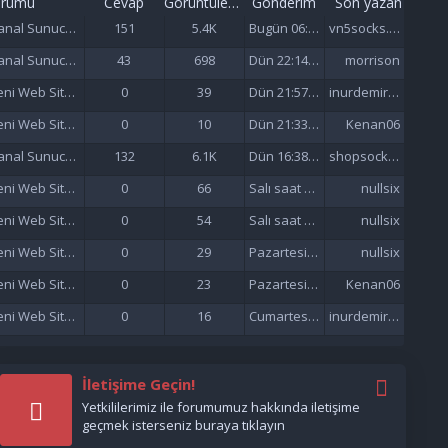
orumu
Cevap
Görüntüleme
Gönderim
Son yazan
Sanal Sunucu (VDS/VPS)
151
5.4K
Bugün 06:57
vn5socks.net
Sanal Sunucu (VDS/VPS)
43
698
Dün 22:14 da
morrison
Yeni Web Siteleri - Site Tanıtımı
0
39
Dün 21:57 da
inurdemirelseo
Yeni Web Siteleri - Site Tanıtımı
0
10
Dün 21:33 da
Kenan06
Sanal Sunucu (VDS/VPS)
132
6.1K
Dün 16:38 da
shopsocks5
Yeni Web Siteleri - Site Tanıtımı
0
66
Salı saat 15:47'de
nullsix
Yeni Web Siteleri - Site Tanıtımı
0
54
Salı saat 02:13'de
nullsix
Yeni Web Siteleri - Site Tanıtımı
0
29
Pazartesi saat 22:01'de
nullsix
Yeni Web Siteleri - Site Tanıtımı
0
23
Pazartesi saat 21:37'de
Kenan06
Yeni Web Siteleri - Site Tanıtımı
0
16
Cumartesi saat 17:51'de
inurdemirelseo
İletişime Geçin!
Yetkililerimiz ile forumumuz hakkında iletişime
geçmek isterseniz buraya tıklayın