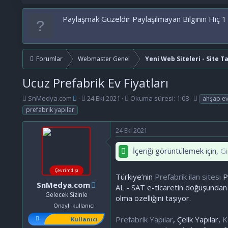
Paylaşmak Güzeldir Paylaşılmayan Bilginin Hiç 1
Forumlar
Webmaster Genel
Yeni Web Siteleri - Site T
Ucuz Prefabrik Ev Fiyatları
K
B
E
SnMedya.com
24 Eki 2021
Okuma süresi: 1:08
ahşap ev
o
a
t
prefabrik yapılar
n
ş
i
b
l
k
24 Eki 2021
u
a
e
y
n
t
İçeriği görüntülemek için,
Gi
u
g
l
b
ı
e
a
ç
r
Çevrimdışı
Türkiye’nin
Prefabrik ilan sitesi
Pr
ş
t
SnMedya.com
AL - SAT e-ticaretin doğuşundan
l
a
Gelecek Sizinle
olma özelliğini taşıyor.
a
r
Onaylı kullanıcı
t
i
a
h
Prefabrik Yapılar
, Çelik Yapılar,
K
Kullanıcı
n
i