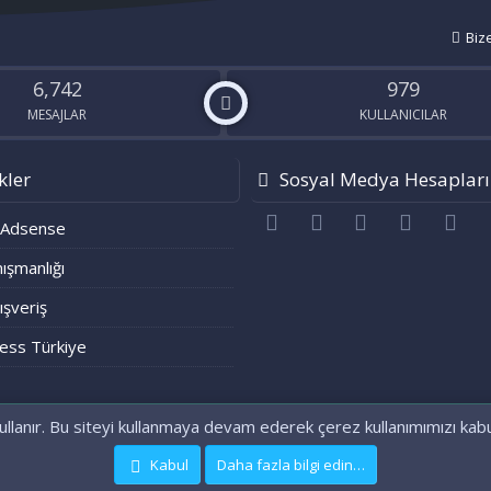
Biz
6,742
979
MESAJLAR
KULLANICILAR
kler
Sosyal Medya Hesapları
Facebook
Twitter
youtube
Bize ulaşı
RS
 Adsense
ışmanlığı
lışveriş
ess Türkiye
ullanır. Bu siteyi kullanmaya devam ederek çerez kullanımımızı kab
®
Community platform by XenForo
© 2010-2021 XenForo Ltd.
[XenGenTr] OG:image sistemi
Kabul
Daha fazla bilgi edin…
|
Xenforo Theme
© by ©XenTR