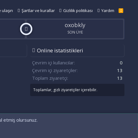
e ulaşın
Şartlar ve kurallar
Gizlilik politikası
Yardım
R
S
S
oxobkly
SON ÜYE
Online istatistikleri
n
S
Çevrim içi kullanıcılar
0
Çevrim içi ziyaretçiler
13
Toplam ziyaretçi
13
Toplamlar, gizli ziyaretçiler içerebilir.
ul etmiş olursunuz.