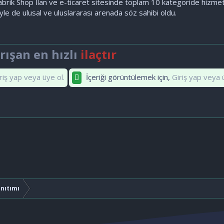
abrik Shop İlan ve e-ticaret sitesinde toplam 10 kategoride hizmet 
iyle de ulusal ve uluslararası arenada söz sahibi oldu.
ışan en hızlı
ilaçtır
riş yap veya üye ol.
İçeriği görüntülemek için,
Giriş yap veya 
anıtımı