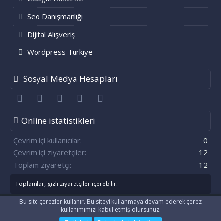
Seo Danışmanlığı
Dijital Alışveriş
Wordpress Türkiye
Sosyal Medya Hesapları
Facebook
Twitter
youtube
Bize ulaşın
RSS
Online istatistikleri
Çevrim içi kullanıcılar
0
Çevrim içi ziyaretçiler
12
Toplam ziyaretçi
12
Toplamlar, gizli ziyaretçiler içerebilir.
Bu site çerezler kullanır. Bu siteyi kullanmaya devam ederek çerez
kullanımımızı kabul etmiş olursunuz.
®
Community platform by XenForo
© 2010-2021 XenForo Ltd.
[XenGenTr] OG:image sistemi