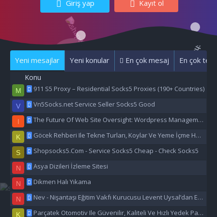
Giriş yap
Kayıt ol
Yeni mesajlar
Yeni konular
En çok mesaj
En çok tepk
Konu
911 S5 Proxy – Residential Socks5 Proxies (190+ Countries)
M
Vn5Socks.net Service Seller Socks5 Good
V
The Future Of Web Site Oversight: Wordpress Management Aı
I
Göcek Rehberi Ile Tekne Turları, Koylar Ve Yeme İçme Hakkında Eşsiz Bilgiler
K
Shopsocks5.Com - Service Socks5 Cheap - Check Socks5
S
Asya Dizileri İzleme Sitesi
N
Dikmen Halı Yıkama
N
Nev - Nişantaşı Eğitim Vakfı Kurucusu Levent Uysal’dan Eğitime Büyük Destek
N
Parçatek Otomotiv Ile Güvenilir, Kaliteli Ve Hızlı Yedek Parça Çözümleri
K