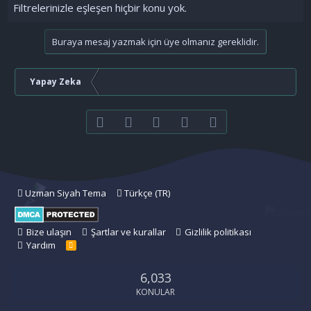
Filtrelerinizle eşleşen hiçbir konu yok.
Buraya mesaj yazmak için üye olmanız gereklidir.
Yapay Zeka
Facebook
Twitter
youtube
Bize ulaşın
RSS
Uzman Siyah Tema
Türkçe (TR)
Bize ulaşın
Şartlar ve kurallar
Gizlilik politikası
Yardım
R
S
S
6,033
KONULAR