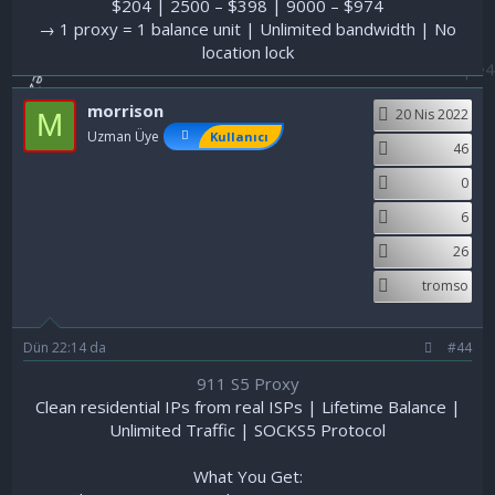
$204 | 2500 – $398 | 9000 – $974
→ 1 proxy = 1 balance unit | Unlimited bandwidth | No
location lock​
morrison
20 Nis 2022
M
Uzman Üye
Kullanıcı
46
0
6
26
tromso
Dün 22:14 da
#44
911 S5 Proxy
Clean residential IPs from real ISPs | Lifetime Balance |
Unlimited Traffic | SOCKS5 Protocol
What You Get: