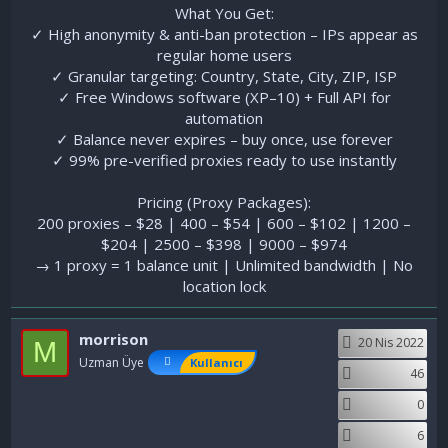
What You Get:
✓ High anonymity & anti-ban protection – IPs appear as
regular home users
✓ Granular targeting: Country, State, City, ZIP, ISP
✓ Free Windows software (XP–10) + Full API for
automation
✓ Balance never expires – buy once, use forever
✓ 99% pre-verified proxies ready to use instantly
Pricing (Proxy Packages):
200 proxies – $28 | 400 – $54 | 600 – $102 | 1200 –
$204 | 2500 – $398 | 9000 – $974
→ 1 proxy = 1 balance unit | Unlimited bandwidth | No
location lock​
morrison
20 Nis 2022
M
Uzman Üye
Kullanıcı
46
0
6