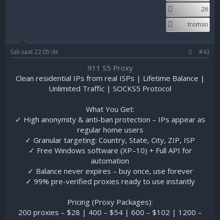
26
tromso
Salı saat 22:05'de
#43
911 S5 Proxy
Clean residential IPs from real ISPs | Lifetime Balance |
Unlimited Traffic | SOCKS5 Protocol
What You Get:
✓ High anonymity & anti-ban protection – IPs appear as
regular home users
✓ Granular targeting: Country, State, City, ZIP, ISP
✓ Free Windows software (XP–10) + Full API for
automation
✓ Balance never expires – buy once, use forever
✓ 99% pre-verified proxies ready to use instantly
Pricing (Proxy Packages):
200 proxies – $28 | 400 – $54 | 600 – $102 | 1200 –