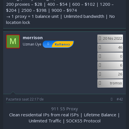
200 proxies – $28 | 400 – $54 | 600 – $102 | 1200 –
$204 | 2500 – $398 | 9000 – $974
→ 1 proxy = 1 balance unit | Unlimited bandwidth | No
location lock
morrison
20 Nis 2022
M
Uzman Üye
Kullanıcı
46
0
6
26
tromso
Pazartesi saat 22:17'de
#42
911 S5 Proxy
Clean residential IPs from real ISPs | Lifetime Balance |
Unlimited Traffic | SOCKS5 Protocol