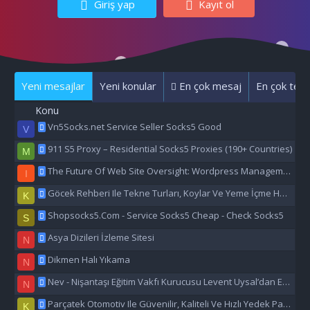
Giriş yap
Kayıt ol
Yeni mesajlar
Yeni konular
En çok mesaj
En çok tepk
Konu
Vn5Socks.net Service Seller Socks5 Good
V
911 S5 Proxy – Residential Socks5 Proxies (190+ Countries)
M
The Future Of Web Site Oversight: Wordpress Management Aı
I
Göcek Rehberi Ile Tekne Turları, Koylar Ve Yeme İçme Hakkında Eşsiz Bilgiler
K
Shopsocks5.Com - Service Socks5 Cheap - Check Socks5
S
Asya Dizileri İzleme Sitesi
N
Dikmen Halı Yıkama
N
Nev - Nişantaşı Eğitim Vakfı Kurucusu Levent Uysal’dan Eğitime Büyük Destek
N
Parçatek Otomotiv Ile Güvenilir, Kaliteli Ve Hızlı Yedek Parça Çözümleri
K