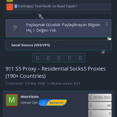
Darboğaz Testi Nedir Ve Nasıl Yapılır?
I
Paylaşmak Güzeldir Paylaşılmayan Bilginin
Hiç 1 Değeri Yok.
Sanal Sunucu (VDS/VPS)
Facebook
Twitter
youtube
Bize ulaşın
RSS
911 S5 Proxy – Residential Socks5 Proxies
(190+ Countries)
K
B
morrison
5 Mar 2026
Okuma süresi: 0:21
o
a
n
ş
morrison
b
l
20 Nis 2022
M
u
a
Uzman Üye
Kullanıcı
46
y
n
u
g
0
b
ı