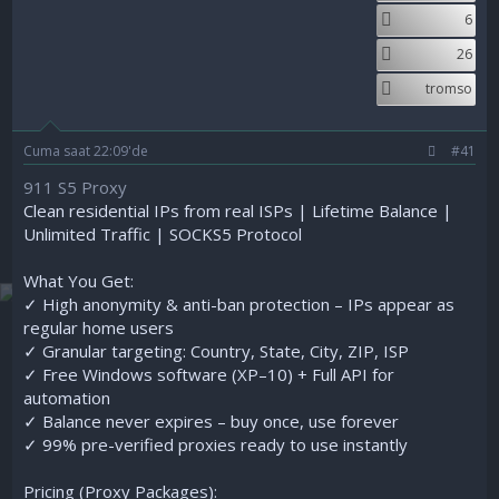
a
ç
6
ş
t
26
l
a
a
r
tromso
t
i
a
h
n
i
Cuma saat 22:09'de
#41
911 S5 Proxy
Clean residential IPs from real ISPs | Lifetime Balance |
Unlimited Traffic | SOCKS5 Protocol
What You Get:
✓ High anonymity & anti-ban protection – IPs appear as
regular home users
✓ Granular targeting: Country, State, City, ZIP, ISP
✓ Free Windows software (XP–10) + Full API for
automation
✓ Balance never expires – buy once, use forever
✓ 99% pre-verified proxies ready to use instantly
Pricing (Proxy Packages):