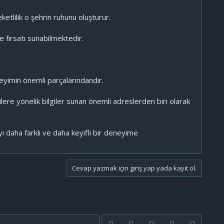
ketlilik o şehrin ruhunu oluşturur.
 fırsatı sunabilmektedir.
yimin önemli parçalarındandır.
ere yönelik bilgiler sunan önemli adreslerden biri olarak
ı daha farklı ve daha keyifli bir deneyime
Cevap yazmak için giriş yap yada kayıt ol.
Facebook
Twitter
youtube
Bize ulaşın
RSS