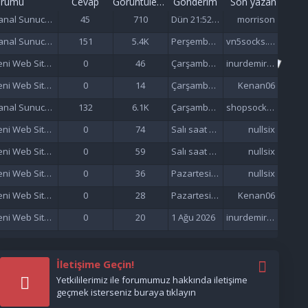
orumu
Cevap
Görüntüleme
Gönderim
Son yazan
Sanal Sunucu (VDS/VPS)
45
710
Dün 21:52 da
morrison
Sanal Sunucu (VDS/VPS)
151
5.4K
Perşembe saat 06:57'de
vn5socks.net
Yeni Web Siteleri - Site Tanıtımı
0
46
Çarşamba saat 21:57'de
inurdemirelseo
Yeni Web Siteleri - Site Tanıtımı
0
14
Çarşamba saat 21:33'de
Kenan06
Sanal Sunucu (VDS/VPS)
132
6.1K
Çarşamba saat 16:38'de
shopsocks5
Yeni Web Siteleri - Site Tanıtımı
0
74
Salı saat 15:47'de
nullsix
Yeni Web Siteleri - Site Tanıtımı
0
59
Salı saat 02:13'de
nullsix
Yeni Web Siteleri - Site Tanıtımı
0
36
Pazartesi saat 22:01'de
nullsix
Yeni Web Siteleri - Site Tanıtımı
0
28
Pazartesi saat 21:37'de
Kenan06
Yeni Web Siteleri - Site Tanıtımı
0
20
1 Ağu 2026
inurdemirelseo
İletişime Geçin!
Yetkililerimiz ile forumumuz hakkında iletişime
geçmek isterseniz buraya tıklayın