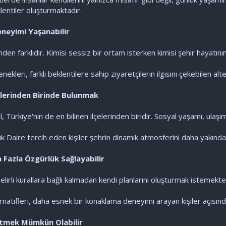
lentiler oluşturmaktadır.
eneyimi Yaşanabilir
rinden farklıdır. Kimisi sessiz bir ortam isterken kimisi şehir hayatı
ekleri, farklı beklentilere sahip ziyaretçilerin ilgisini çekebilen alt
elerinden Birinde Bulunmak
, Türkiye'nin de en bilinen ilçelerinden biridir. Sosyal yaşamı, ulaş
k Daire tercih eden kişiler şehrin dinamik atmosferini daha yakınd
 Fazla Özgürlük Sağlayabilir
lirli kurallara bağlı kalmadan kendi planlarını oluşturmak istemekte
natifleri, daha esnek bir konaklama deneyimi arayan kişiler açısından
etmek Mümkün Olabilir