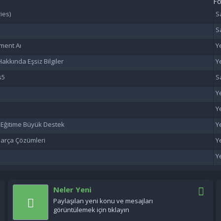
F
ies)
ment Aı
akkında Eşsiz Bilgiler
s5
n Eğitime Büyük Destek
 Parça Çözümleri
Neler Yeni
Paylaşılan yeni konu ve mesajları
görüntülemek için tıklayın