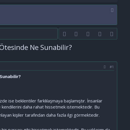
Facebook
Twitter
youtube
Bize ulaşın
RSS
 Ötesinde Ne Sunabilir?
#1
Sunabilir?
e ise beklentiler farklılaşmaya başlamıştır. İnsanlar
 kendilerini daha rahat hissetmek istemektedir. Bu
ayan kişiler tarafından daha fazla ilgi görmektedir.
ın bir parçası gibi hissetmek istemektedir. Bu yaklaşım da