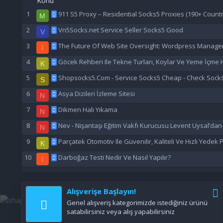
Konu
911 S5 Proxy – Residential Socks5 Proxies (190+ Countr
M
Vn5Socks.net Service Seller Socks5 Good
V
The Future Of Web Site Oversight: Wordpress Manage
I
Göcek Rehberi Ile Tekne Turları, Koylar Ve Yeme İçme H
K
Shopsocks5.Com - Service Socks5 Cheap - Check Sock
S
Asya Dizileri İzleme Sitesi
N
Dikmen Halı Yıkama
N
Nev - Nişantaşı Eğitim Vakfı Kurucusu Levent Uysal’da
N
Parçatek Otomotiv Ile Güvenilir, Kaliteli Ve Hızlı Yedek
K
Darboğaz Testi Nedir Ve Nasıl Yapılır?
I
Alışverişe Başlayın!
Genel alışveriş kategorimizde istediğiniz ürünü
satabilirsiniz veya alış yapabilirsiniz