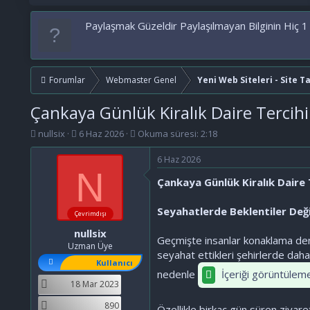
Paylaşmak Güzeldir Paylaşılmayan Bilginin Hiç 1
Forumlar
Webmaster Genel
Yeni Web Siteleri - Site T
Çankaya Günlük Kiralık Daire Tercihi
K
B
nullsix
6 Haz 2026
Okuma süresi: 2:18
o
a
n
ş
6 Haz 2026
b
l
N
Çankaya Günlük Kiralık Daire 
u
a
y
n
u
g
Seyahatlerde Beklentiler Değ
Çevrimdışı
b
ı
nullsix
a
ç
Geçmişte insanlar konaklama deni
ş
t
Uzman Üye
seyahat ettikleri şehirlerde dah
l
a
Kullanıcı
a
r
nedenle
İçeriği görüntüleme
t
i
18 Mar 2023
a
h
890
n
i
Özellikle birkaç gün süren ziyare