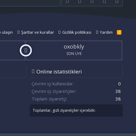
e ulaşın
Şartlar ve kurallar
Gizlilik politikası
Yardım
R
S
S
oxobkly
SON ÜYE
Online istatistikleri
n
S
Çevrim içi kullanıcılar
0
Çevrim içi ziyaretçiler
38
Toplam ziyaretçi
38
Toplamlar, gizli ziyaretçiler içerebilir.