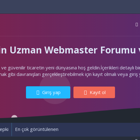
'nin Uzman Webmaster Forumu v
ler ve güvenilir ticaretin yeni dünyasına hoş geldin.İçerikleri deta
k gibi davranışları gerçekleştirebilmek için kayıt olmalı veya giriş
Giriş yap
Kayıt ol
epki
En çok görüntülenen