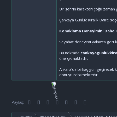
Bir şehrin karakteri çoğu zaman gü
Çankaya Günlük Kiralık Daire seçe
Konaklama Deneyimini Daha Kiş
Seyahat deneyimi yalnızca görül
Bu noktada
cankayagunlukkira
öne çıkmaktadır.
Ankara'da birkaç gün geçirecek ki
dönüştürebilmektedir.
Facebook
Twitter
Reddit
Pinterest
Tumblr
WhatsApp
E-posta
Paylaş: