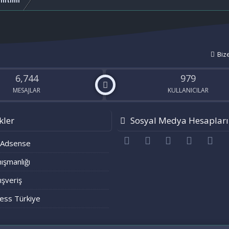
anıtımı
Biz
6,744
979
MESAJLAR
KULLANICILAR
kler
Sosyal Medya Hesapları
Facebook
Twitter
youtube
Bize ulaşı
RS
 Adsense
ışmanlığı
lışveriş
ess Türkiye