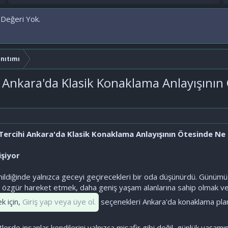
 Değeri Yok.
anıtımı
 Ankara'da Klasik Konaklama Anlayışının
Tercihi Ankara'da Klasik Konaklama Anlayışının Ötesinde Ne 
işiyor
ldiğinde yalnızca geceyi geçirecekleri bir oda düşünürdü. Günümüzd
a özgür hareket etmek, daha geniş yaşam alanlarına sahip olmak ve
k için,
Giriş yap veya üye ol.
seçenekleri Ankara'da konaklama planl
tlerde insanlar kendilerini yalnızca misafir gibi değil, günlük yaşam