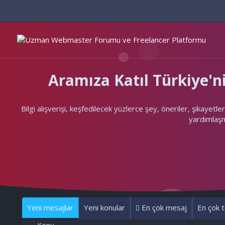
Aramıza Katıl Türkiye
Bilgi alışverişi, keşfedilecek yüzlerce şey, öneriler, şikayet
yardımlaşma
Yeni mesajlar
Yeni konular
En çok mesaj
En çok t