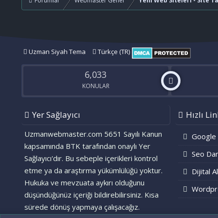
Forumlar
Webmaster Genel
Yeni Web Siteleri - Site T
Uzman Siyah Tema
Türkçe (TR)
6,033
KONULAR
Yer Sağlayıcı
Hızlı Lin
Uzmanwebmaster.com 5651 Sayılı Kanun
Google
kapsamında BTK tarafından onaylı Yer
Seo Dan
Sağlayıcı'dır. Bu sebeple içerikleri kontrol
etme ya da araştırma yükümlülüğü yoktur.
Dijital A
Hukuka ve mevzuata aykırı olduğunu
Wordpr
düşündüğünüz içeriği bildirebilirsiniz. Kısa
sürede dönüş yapmaya çalışacağız.