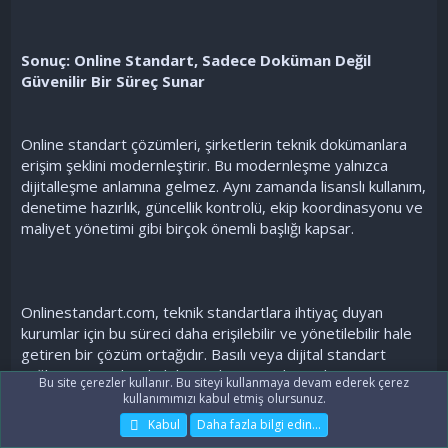
Sonuç: Online Standart, Sadece Doküman Değil
Güvenilir Bir Süreç Sunar
Online standart çözümleri, şirketlerin teknik dokümanlara
erişim şeklini modernleştirir. Bu modernleşme yalnızca
dijitalleşme anlamına gelmez. Aynı zamanda lisanslı kullanım,
denetime hazırlık, güncellik kontrolü, ekip koordinasyonu ve
maliyet yönetimi gibi birçok önemli başlığı kapsar.
Onlinestandart.com, teknik standartlara ihtiyaç duyan
kurumlar için bu süreci daha erişilebilir ve yönetilebilir hale
getiren bir çözüm ortağıdır. Basılı veya dijital standart
sağlama, standart koleksiyonları, standart takip
Bu site çerezler kullanır. Bu siteyi kullanmaya devam ederek çerez
uygulamaları, merkezi kütüphane yapısı ve yapay zeka
kullanımımızı kabul etmiş olursunuz.
destekli araştırma araçlarıyla firmaların teknik bilgi
Kabul
Daha fazla bilgi edin…
yönetimine güçlü bir katkı sunar.