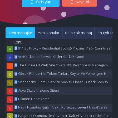
Giriş yap
Kayıt ol
Yeni mesajlar
Yeni konular
En çok mesaj
En çok tepk
Konu
911 S5 Proxy – Residential Socks5 Proxies (190+ Countries)
M
Vn5Socks.net Service Seller Socks5 Good
V
The Future Of Web Site Oversight: Wordpress Management Aı
I
Göcek Rehberi Ile Tekne Turları, Koylar Ve Yeme İçme Hakkında Eşsiz Bilgiler
K
Shopsocks5.Com - Service Socks5 Cheap - Check Socks5
S
Asya Dizileri İzleme Sitesi
N
Dikmen Halı Yıkama
N
Nev - Nişantaşı Eğitim Vakfı Kurucusu Levent Uysal’dan Eğitime Büyük Destek
N
Parçatek Otomotiv Ile Güvenilir, Kaliteli Ve Hızlı Yedek Parça Çözümleri
K