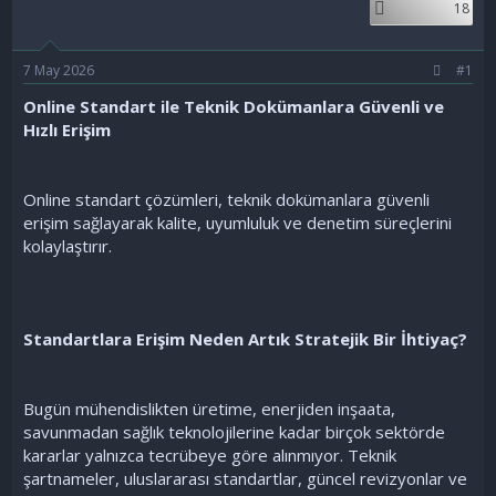
18
a
ç
ş
t
l
a
7 May 2026
#1
a
r
t
i
Online Standart ile Teknik Dokümanlara Güvenli ve
a
h
Hızlı Erişim
n
i
Online standart çözümleri, teknik dokümanlara güvenli
erişim sağlayarak kalite, uyumluluk ve denetim süreçlerini
kolaylaştırır.
Standartlara Erişim Neden Artık Stratejik Bir İhtiyaç?
Bugün mühendislikten üretime, enerjiden inşaata,
savunmadan sağlık teknolojilerine kadar birçok sektörde
kararlar yalnızca tecrübeye göre alınmıyor. Teknik
şartnameler, uluslararası standartlar, güncel revizyonlar ve