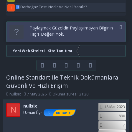
Darboğaz Testi Nedir Ve Nasıl Yapılır?
I
Paylaşmak Güzeldir Paylaşılmayan Bilginin
Hiç 1 Değeri Yok.
Yeni Web Siteleri - Site Tanıtımı
Facebook
Twitter
youtube
Bize ulaşın
RSS
Online Standart Ile Teknik Dokümanlara
Güvenli Ve Hızlı Erişim
K
B
nullsix
7 May 2026
Okuma süresi: 21:20
o
a
n
ş
nullsix
18 Mar 2023
N
b
l
Uzman Üye
Kullanıcı
u
a
890
y
n
7
u
g
b
ı