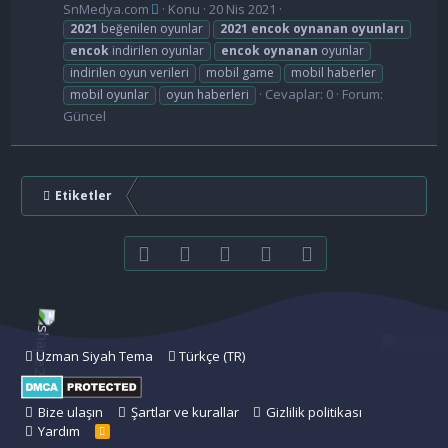
SnMedya.com
Konu
20 Nis 2021
2021
beğenilen oyunlar
2021
encok
oynanan
oyunları
encok
indirilen oyunlar
encok
oynanan
oyunlar
indirilen oyun verileri
mobil game
mobil haberler
Cevaplar: 0
Forum:
mobil oyunlar
oyun haberleri
Güncel
Etiketler
Facebook
Twitter
youtube
Bize ulaşın
RSS
Uzman Siyah Tema
Türkçe (TR)
Bize ulaşın
Şartlar ve kurallar
Gizlilik politikası
Yardım
R
S