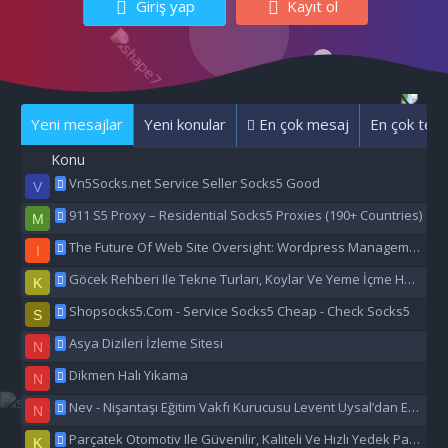
Giriş yap
Kayıt ol
Yeni mesajlar
Yeni konular
En çok mesaj
En çok tepk
Konu
Vn5Socks.net Service Seller Socks5 Good
V
911 S5 Proxy – Residential Socks5 Proxies (190+ Countries)
M
The Future Of Web Site Oversight: Wordpress Management Aı
I
Göcek Rehberi Ile Tekne Turları, Koylar Ve Yeme İçme Hakkında Eşsiz Bilgiler
K
Shopsocks5.Com - Service Socks5 Cheap - Check Socks5
S
Asya Dizileri İzleme Sitesi
N
Dikmen Halı Yıkama
N
Nev - Nişantaşı Eğitim Vakfı Kurucusu Levent Uysal’dan Eğitime Büyük Destek
N
Parçatek Otomotiv Ile Güvenilir, Kaliteli Ve Hızlı Yedek Parça Çözümleri
K