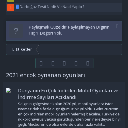
Darboğaz Testi Nedir Ve Nasıl Yapılır?
I
Paylaşmak Güzeldir Paylaşılmayan Bilginin
Hiç 1 Değeri Yok.
Etiketler
Facebook
Twitter
youtube
Bize ulaşın
RSS
2021 encok oynanan oyunları
Dünyanın En Çok İndirilen Mobil Oyunları ve
İndirme Sayıları Açıklandı
Salgının gölgesinde kalan 2020 yılı, mobil oyunlara ister
istemez daha fazla düştüğümüz bir yıl oldu. Gelin 2020'nin
en çok indirilen mobil oyunları nelermiş bakalım. Türkiye’de
ilk koronavirüs vakası görüldüğünden beri neredeyse bir yıl
geçti. Mecburen de olsa evlerde daha fazla vakit...