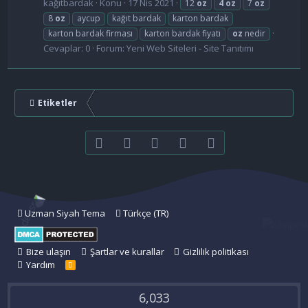
kağıtbardak
Konu
17 Nis 2021
12
oz
4
oz
7
oz
8
oz
aycup
kağıt bardak
karton bardak
karton bardak firması
karton bardak fiyatı
oz
nedir
Cevaplar: 0
Forum:
Yeni Web Siteleri - Site Tanıtımı
Etiketler
Facebook
Twitter
youtube
Bize ulaşın
RSS
Uzman Siyah Tema
Türkçe (TR)
Bize ulaşın
Şartlar ve kurallar
Gizlilik politikası
Yardım
R
S
S
6,033