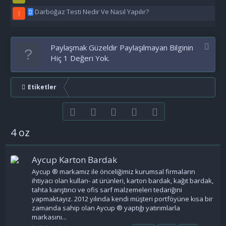
Darboğaz Testi Nedir Ve Nasıl Yapılır?
I
Paylaşmak Güzeldir Paylaşılmayan Bilginin
Hiç 1 Değeri Yok.
Etiketler
Facebook
Twitter
youtube
Bize ulaşın
RSS
4 oz
Aycup Karton Bardak
Aycup ® markamız ile önceliğimiz kurumsal firmaların
ihtiyacı olan kullan- at ürünleri, karton bardak, kağıt bardak,
tahta karıştırıcı ve ofis sarf malzemeleri tedariğini
yapmaktayız. 2012 yılında kendi müşteri portföyüne kısa bir
zamanda sahip olan Aycup ® yaptığı yatırımlarla
markasını...