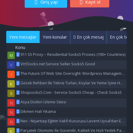
Giriş yap
Kayıt ol
Yeni mesajlar
Yeni konular
En çok mesaj
En çok tepk
Konu
911 S5 Proxy – Residential Socks5 Proxies (190+ Countries)
M
Vn5Socks.net Service Seller Socks5 Good
V
The Future Of Web Site Oversight: Wordpress Management Aı
I
Göcek Rehberi Ile Tekne Turları, Koylar Ve Yeme İçme Hakkında Eşsiz Bilgiler
K
Shopsocks5.Com - Service Socks5 Cheap - Check Socks5
S
Asya Dizileri İzleme Sitesi
N
Dikmen Halı Yıkama
N
Nev - Nişantaşı Eğitim Vakfı Kurucusu Levent Uysal’dan Eğitime Büyük Destek
N
Parçatek Otomotiv Ile Güvenilir, Kaliteli Ve Hızlı Yedek Parça Çözümleri
K