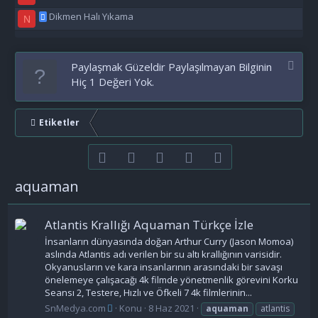
Dikmen Halı Yıkama
N
Paylaşmak Güzeldir Paylaşılmayan Bilginin
Hiç 1 Değeri Yok.
Etiketler
Facebook
Twitter
youtube
Bize ulaşın
RSS
aquaman
Atlantis Krallığı Aquaman Türkçe İzle
İnsanların dünyasında doğan Arthur Curry (Jason Momoa)
aslında Atlantis adı verilen bir su altı krallığının varisidir.
Okyanusların ve kara insanlarının arasındaki bir savaşı
önelemeye çalışacağı 4k filmde yönetmenlik görevini Korku
Seansı 2, Testere, Hızlı ve Öfkeli 7 4k filmlerinin...
SnMedya.com
Konu
8 Haz 2021
aquaman
atlantis