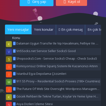
Giriş yap
Kayıt ol
Yeni mesajlar
Yeni konular
En çok mesaj
En çok tepk
Konu
Dalaman Uygun Transfer Ile Vıp Havalimanı, Fethiye Ve Marmaris Transfer Hizmeti
K
Vn5Socks.net Service Seller Socks5 Good
V
Shopsocks5.Com - Service Socks5 Cheap - Check Socks5
S
Komisyonsuz Online Sipariş Sistemi Ile Kazancınızı Artırın
I
İstanbul Eşya Depolama Çözümleri
I
911 S5 Proxy – Residential Socks5 Proxies (190+ Countries)
M
The Future Of Web Site Oversight: Wordpress Management Aı
I
Göcek Rehberi Ile Tekne Turları, Koylar Ve Yeme İçme Hakkında Eşsiz Bilgiler
K
Asya Dizileri İzleme Sitesi
N