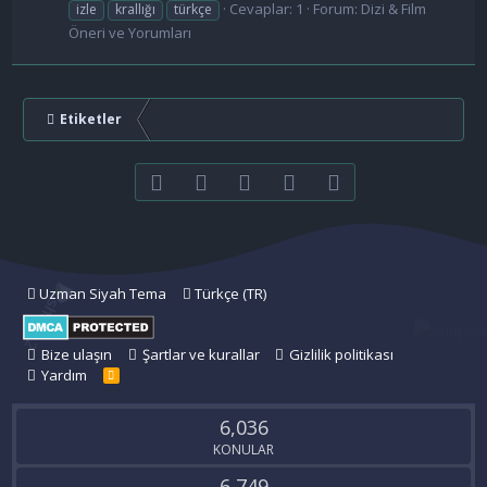
Cevaplar: 1
Forum:
Dizi & Film
izle
krallığı
türkçe
Öneri ve Yorumları
Etiketler
Facebook
Twitter
youtube
Bize ulaşın
RSS
Uzman Siyah Tema
Türkçe (TR)
Bize ulaşın
Şartlar ve kurallar
Gizlilik politikası
Yardım
R
S
S
6,036
KONULAR
6,749