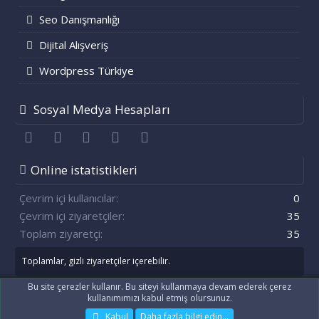
Seo Danışmanlığı
Dijital Alışveriş
Wordpress Türkiye
Sosyal Medya Hesapları
Facebook
Twitter
youtube
Bize ulaşın
RSS
Online istatistikleri
Çevrim içi kullanıcılar
0
Çevrim içi ziyaretçiler
35
Toplam ziyaretçi
35
Toplamlar, gizli ziyaretçiler içerebilir.
Bu site çerezler kullanır. Bu siteyi kullanmaya devam ederek çerez
kullanımımızı kabul etmiş olursunuz.
®
Community platform by XenForo
© 2010-2021 XenForo Ltd.
[XenGenTr] OG:image sistemi
Kabul
Daha fazla bilgi edin…