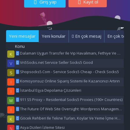
Giriş yap
Kayıt ol
Yeni mesajlar
Yeni konular
En çok mesaj
En çok tepk
Konu
Dalaman Uygun Transfer Ile Vıp Havalimanı, Fethiye Ve Marmaris Transfer Hizmeti
K
Vn5Socks.net Service Seller Socks5 Good
V
Shopsocks5.Com - Service Socks5 Cheap - Check Socks5
S
Komisyonsuz Online Sipariş Sistemi Ile Kazancınızı Artırın
I
İstanbul Eşya Depolama Çözümleri
I
911 S5 Proxy – Residential Socks5 Proxies (190+ Countries)
M
The Future Of Web Site Oversight: Wordpress Management Aı
I
Göcek Rehberi Ile Tekne Turları, Koylar Ve Yeme İçme Hakkında Eşsiz Bilgiler
K
Asya Dizileri İzleme Sitesi
N