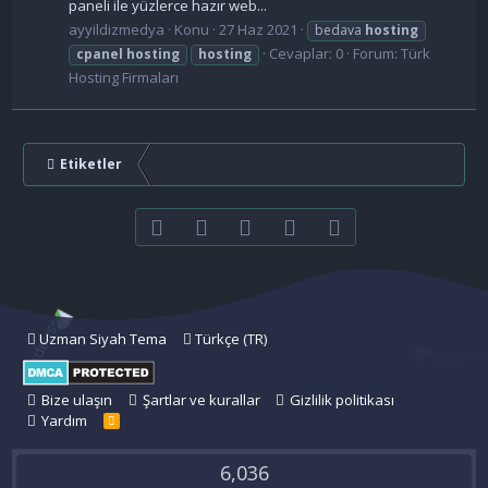
paneli ile yüzlerce hazır web...
ayyildizmedya
Konu
27 Haz 2021
bedava
hosting
Cevaplar: 0
Forum:
Türk
cpanel
hosting
hosting
Hosting Firmaları
Etiketler
Facebook
Twitter
youtube
Bize ulaşın
RSS
Uzman Siyah Tema
Türkçe (TR)
Bize ulaşın
Şartlar ve kurallar
Gizlilik politikası
Yardım
R
S
S
6,036