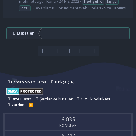
mehmetdugu
Konu
24 Nis 2022
hediyelik
kişiye
Cevaplar: 0
Forum:
Yeni Web Siteleri - Site Tanıtımı
özel
Etiketler
Facebook
Twitter
youtube
Bize ulaşın
RSS
Uzman Siyah Tema
Türkçe (TR)
Bize ulaşın
Şartlar ve kurallar
Gizlilik politikası
Yardım
R
S
S
6,035
KONULAR
6,747