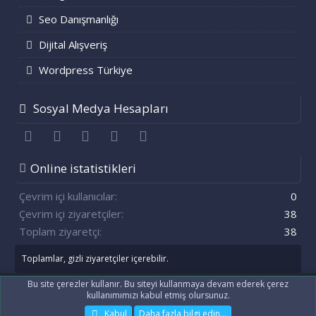
Seo Danışmanlığı
Dijital Alışveriş
Wordpress Türkiye
Sosyal Medya Hesapları
Facebook
Twitter
youtube
Bize ulaşın
RSS
Online istatistikleri
Çevrim içi kullanıcılar
0
Çevrim içi ziyaretçiler
38
Toplam ziyaretçi
38
Toplamlar, gizli ziyaretçiler içerebilir.
Bu site çerezler kullanır. Bu siteyi kullanmaya devam ederek çerez
kullanımımızı kabul etmiş olursunuz.
®
Community platform by XenForo
© 2010-2021 XenForo Ltd.
[XenGenTr] OG:image sistemi
Kabul
Daha fazla bilgi edin…