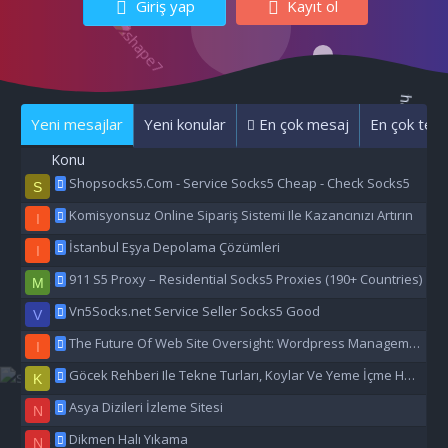
Giriş yap
Kayıt ol
Yeni mesajlar
Yeni konular
En çok mesaj
En çok tepk
Konu
Shopsocks5.Com - Service Socks5 Cheap - Check Socks5
S
Komisyonsuz Online Sipariş Sistemi Ile Kazancınızı Artırın
I
İstanbul Eşya Depolama Çözümleri
I
911 S5 Proxy – Residential Socks5 Proxies (190+ Countries)
M
Vn5Socks.net Service Seller Socks5 Good
V
The Future Of Web Site Oversight: Wordpress Management Aı
I
Göcek Rehberi Ile Tekne Turları, Koylar Ve Yeme İçme Hakkında Eşsiz Bilgiler
K
Asya Dizileri İzleme Sitesi
N
Dikmen Halı Yıkama
N