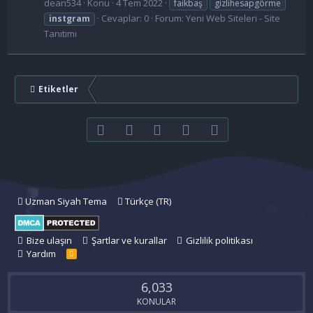
dean534
Konu
4 Tem 2022
faikbaş
gizlihesapgörme
Cevaplar: 0
Forum:
Yeni Web Siteleri - Site
instgram
Tanıtımı
Etiketler
Facebook
Twitter
youtube
Bize ulaşın
RSS
Uzman Siyah Tema
Türkçe (TR)
Bize ulaşın
Şartlar ve kurallar
Gizlilik politikası
Yardım
R
S
S
6,033
KONULAR