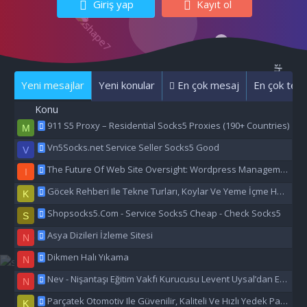
Giriş yap
Kayıt ol
Yeni mesajlar
Yeni konular
En çok mesaj
En çok tepk
Konu
911 S5 Proxy – Residential Socks5 Proxies (190+ Countries)
M
Vn5Socks.net Service Seller Socks5 Good
V
The Future Of Web Site Oversight: Wordpress Management Aı
I
Göcek Rehberi Ile Tekne Turları, Koylar Ve Yeme İçme Hakkında Eşsiz Bilgiler
K
Shopsocks5.Com - Service Socks5 Cheap - Check Socks5
S
Asya Dizileri İzleme Sitesi
N
Dikmen Halı Yıkama
N
Nev - Nişantaşı Eğitim Vakfı Kurucusu Levent Uysal’dan Eğitime Büyük Destek
N
Parçatek Otomotiv Ile Güvenilir, Kaliteli Ve Hızlı Yedek Parça Çözümleri
K