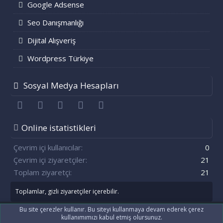
Google Adsense
Seo Danışmanlığı
Dijital Alışveriş
Wordpress Türkiye
Sosyal Medya Hesapları
Facebook
Twitter
youtube
Bize ulaşın
RSS
Online istatistikleri
Çevrim içi kullanıcılar
0
Çevrim içi ziyaretçiler
21
Toplam ziyaretçi
21
Toplamlar, gizli ziyaretçiler içerebilir.
Bu site çerezler kullanır. Bu siteyi kullanmaya devam ederek çerez
kullanımımızı kabul etmiş olursunuz.
®
Community platform by XenForo
© 2010-2021 XenForo Ltd.