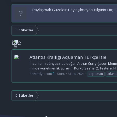
Paylaşmak Güzeldir Paylaşılmayan Bilginin Hiç 1
Etiketler
izle
Atlantis Krallığı Aquaman Türkçe İzle
İnsanların dünyasında doğan Arthur Curry (Jason Momoa) a
filmde yönetmenlik görevini Korku Seansı 2, Testere, Hızlı
SnMedya.com
Konu
8 Haz 2021
aquaman
atlanti
Etiketler