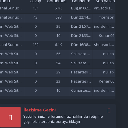
orumu
Cevap
Görüntüleme
Gönderim
Son yazan
Sanal Sunucu (VDS/VPS)
151
5.4K
Bugün 06:57
vn5socks.net
Sanal Sunucu (VDS/VPS)
43
698
Dün 22:14 da
morrison
Yeni Web Siteleri - Site Tanıtımı
0
39
Dün 21:57 da
inurdemirelseo
Yeni Web Siteleri - Site Tanıtımı
0
10
Dün 21:33 da
Kenan06
Sanal Sunucu (VDS/VPS)
132
6.1K
Dün 16:38 da
shopsocks5
Yeni Web Siteleri - Site Tanıtımı
0
66
Salı saat 15:47'de
nullsix
Yeni Web Siteleri - Site Tanıtımı
0
54
Salı saat 02:13'de
nullsix
Yeni Web Siteleri - Site Tanıtımı
0
29
Pazartesi saat 22:01'de
nullsix
Yeni Web Siteleri - Site Tanıtımı
0
23
Pazartesi saat 21:37'de
Kenan06
Yeni Web Siteleri - Site Tanıtımı
0
16
Cumartesi saat 17:51'de
inurdemirelseo
İletişime Geçin!
Yetkililerimiz ile forumumuz hakkında iletişime
geçmek isterseniz buraya tıklayın