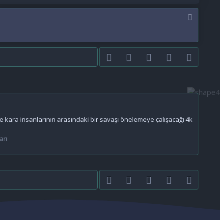
Facebook
Twitter
youtube
Bize ulaşın
RSS
ve kara insanlarının arasındaki bir savaşı önelemeye çalışacağı 4k
arı
Facebook
Twitter
youtube
Bize ulaşın
RSS