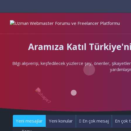
Aramıza Katıl Türkiye
Bilgi alışverişi, keşfedilecek yüzlerce şey, öneriler, şikayet
yardımlaşma
Yeni mesajlar
Yeni konular
En çok mesaj
En çok t