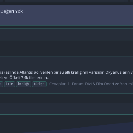
 Değeri Yok.
slında Atlantis adı verilen bir su altı krallığının varisidir. Okyanusların 
 ve Öfkeli 7 4k filmlerinin...
Cevaplar: 1
Forum:
Dizi & Film Öneri ve Yoruml
s
izle
krallığı
türkçe