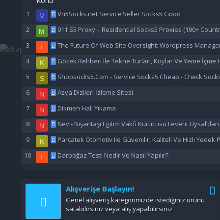
Konu
Vn5Socks.net Service Seller Socks5 Good
V
911 S5 Proxy – Residential Socks5 Proxies (190+ Countr
M
The Future Of Web Site Oversight: Wordpress Manage
I
Göcek Rehberi Ile Tekne Turları, Koylar Ve Yeme İçme H
K
Shopsocks5.Com - Service Socks5 Cheap - Check Sock
S
Asya Dizileri İzleme Sitesi
N
Dikmen Halı Yıkama
N
Nev - Nişantaşı Eğitim Vakfı Kurucusu Levent Uysal’da
N
Parçatek Otomotiv Ile Güvenilir, Kaliteli Ve Hızlı Yedek
K
Darboğaz Testi Nedir Ve Nasıl Yapılır?
I
Alışverişe Başlayın!
Genel alışveriş kategorimizde istediğiniz ürünü
satabilirsiniz veya alış yapabilirsiniz