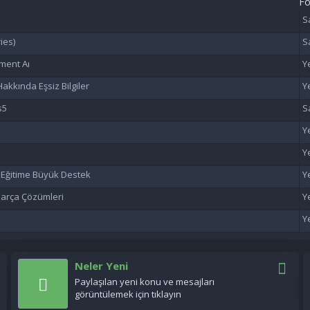
F
ies)
ment Aı
akkında Eşsiz Bilgiler
s5
n Eğitime Büyük Destek
 Parça Çözümleri
Neler Yeni
Paylaşılan yeni konu ve mesajları
görüntülemek için tıklayın