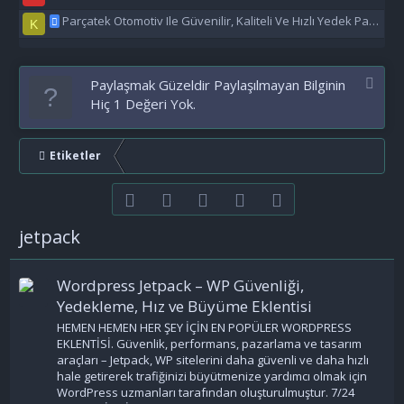
Parçatek Otomotiv Ile Güvenilir, Kaliteli Ve Hızlı Yedek Parça Çözümleri
K
Paylaşmak Güzeldir Paylaşılmayan Bilginin
Hiç 1 Değeri Yok.
Etiketler
Facebook
Twitter
youtube
Bize ulaşın
RSS
jetpack
Wordpress Jetpack – WP Güvenliği,
Yedekleme, Hız ve Büyüme Eklentisi
HEMEN HEMEN HER ŞEY İÇİN EN POPÜLER WORDPRESS
EKLENTİSİ. Güvenlik, performans, pazarlama ve tasarım
araçları – Jetpack, WP sitelerini daha güvenli ve daha hızlı
hale getirerek trafiğinizi büyütmenize yardımcı olmak için
WordPress uzmanları tarafından oluşturulmuştur. 7/24