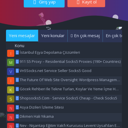
Giriş yap
Kayıt ol
Yeni mesajlar
Yeni konular
En çok mesaj
En çok tepk
Konu
İstanbul Eşya Depolama Çözümleri
I
911 S5 Proxy – Residential Socks5 Proxies (190+ Countries)
M
Vn5Socks.net Service Seller Socks5 Good
V
The Future Of Web Site Oversight: Wordpress Management Aı
I
Göcek Rehberi Ile Tekne Turları, Koylar Ve Yeme İçme Hakkında Eşsiz Bilgiler
K
Shopsocks5.Com - Service Socks5 Cheap - Check Socks5
S
Asya Dizileri İzleme Sitesi
N
Dikmen Halı Yıkama
N
Nev - Nişantaşı Eğitim Vakfı Kurucusu Levent Uysal’dan Eğitime Büyük Destek
N