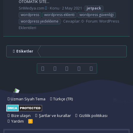
OTOMATİK SİTE...
SnMedya.com
Konu
2 May 2021
jetpack
wordpress
wordpress eklenti
wordpress güvenliği
Cevaplar: 0
Forum:
WordPress
wordpress yedekleme
Eklentileri
Etiketler
Facebook
Twitter
youtube
Bize ulaşın
RSS
Uzman Siyah Tema
Türkçe (TR)
Bize ulaşın
Şartlar ve kurallar
Gizlilik politikası
Yardım
R
S
S