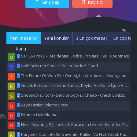
Giriş yap
Kayıt ol
Yeni mesajlar
Yeni konular
En çok mesaj
En çok tepk
Konu
911 S5 Proxy – Residential Socks5 Proxies (190+ Countries)
M
Vn5Socks.net Service Seller Socks5 Good
V
The Future Of Web Site Oversight: Wordpress Management Aı
I
Göcek Rehberi Ile Tekne Turları, Koylar Ve Yeme İçme Hakkında Eşsiz Bilgiler
K
Shopsocks5.Com - Service Socks5 Cheap - Check Socks5
S
Asya Dizileri İzleme Sitesi
N
Dikmen Halı Yıkama
N
Nev - Nişantaşı Eğitim Vakfı Kurucusu Levent Uysal’dan Eğitime Büyük Destek
N
Parçatek Otomotiv Ile Güvenilir, Kaliteli Ve Hızlı Yedek Parça Çözümleri
K