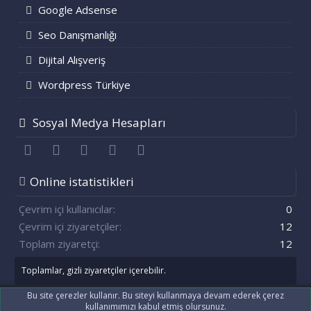
Google Adsense
Seo Danışmanlığı
Dijital Alışveriş
Wordpress Türkiye
Sosyal Medya Hesapları
Facebook
Twitter
youtube
Bize ulaşın
RSS
Online istatistikleri
Çevrim içi kullanıcılar
0
Çevrim içi ziyaretçiler
12
Toplam ziyaretçi
12
Toplamlar, gizli ziyaretçiler içerebilir.
Bu site çerezler kullanır. Bu siteyi kullanmaya devam ederek çerez
kullanımımızı kabul etmiş olursunuz.
®
Community platform by XenForo
© 2010-2021 XenForo Ltd.