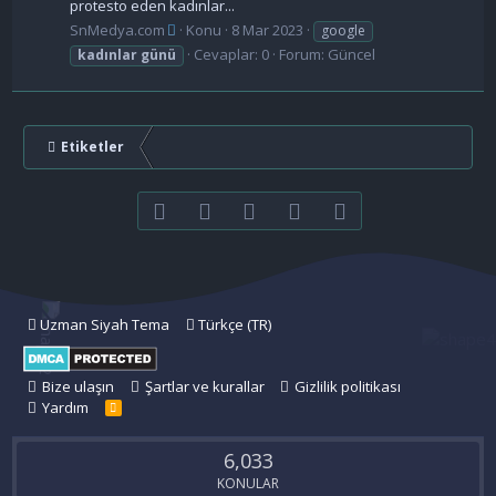
protesto eden kadınlar...
SnMedya.com
Konu
8 Mar 2023
google
Cevaplar: 0
Forum:
Güncel
kadınlar
günü
Etiketler
Facebook
Twitter
youtube
Bize ulaşın
RSS
Uzman Siyah Tema
Türkçe (TR)
Bize ulaşın
Şartlar ve kurallar
Gizlilik politikası
Yardım
R
S
S
6,033
KONULAR