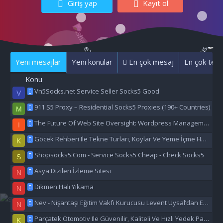
Giriş yap
Kayıt ol
Yeni mesajlar
Yeni konular
En çok mesaj
En çok tepk
Konu
Vn5Socks.net Service Seller Socks5 Good
V
911 S5 Proxy – Residential Socks5 Proxies (190+ Countries)
M
The Future Of Web Site Oversight: Wordpress Management Aı
I
Göcek Rehberi Ile Tekne Turları, Koylar Ve Yeme İçme Hakkında Eşsiz Bilgiler
K
Shopsocks5.Com - Service Socks5 Cheap - Check Socks5
S
Asya Dizileri İzleme Sitesi
N
Dikmen Halı Yıkama
N
Nev - Nişantaşı Eğitim Vakfı Kurucusu Levent Uysal’dan Eğitime Büyük Destek
N
Parçatek Otomotiv Ile Güvenilir, Kaliteli Ve Hızlı Yedek Parça Çözümleri
K