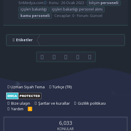
SnMedya.com
Konu
26 Ocak 2022
bilişim
personeli
içişleri bakanlığı
içişleri bakanlığı personel alımı
Cevaplar: 0
Forum:
Güncel
kamu
personeli
Etiketler
Facebook
Twitter
youtube
Bize ulaşın
RSS
Uzman Siyah Tema
Türkçe (TR)
Bize ulaşın
Şartlar ve kurallar
Gizlilik politikası
Yardım
R
S
S
6,033
KONULAR