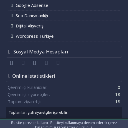
Google Adsense
Seo Danışmanlığı
Dijital Alışveriş
Wordpress Türkiye
Sosyal Medya Hesapları
Facebook
Twitter
youtube
Bize ulaşın
RSS
Online istatistikleri
Çevrim içi kullanıcılar
0
Çevrim içi ziyaretçiler
18
Toplam ziyaretçi
18
Toplamlar, gizli ziyaretçiler içerebilir.
Bu site çerezler kullanır. Bu siteyi kullanmaya devam ederek çerez
kullanımımızı kabul etmiş olursunuz.
®
Community platform by XenForo
© 2010-2021 XenForo Ltd.