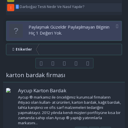
Darboğaz Testi Nedir Ve Nasıl Yapılır?
I
Paylaşmak Güzeldir Paylaşılmayan Bilginin
Hiç 1 Değeri Yok.
Etiketler
Facebook
Twitter
youtube
Bize ulaşın
RSS
karton bardak firması
Aycup Karton Bardak
Aycup ® markamız ile önceliğimiz kurumsal firmaların
ihtiyacı olan kullan- at ürünleri, karton bardak, kağıt bardak,
tahta karıştırıcı ve ofis sarf malzemeleri tedariğini
yapmaktayız. 2012 yılında kendi müşteri portföyüne kısa bir
zamanda sahip olan Aycup ® yaptığı yatırımlarla
markasını...