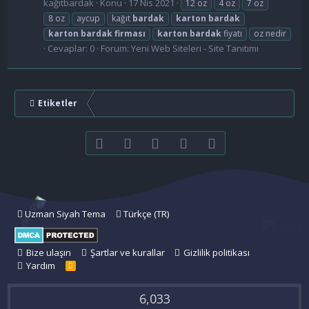
kağıtbardak
Konu
17 Nis 2021
12 oz
4 oz
7 oz
8 oz
aycup
kağıt
bardak
karton
bardak
karton
bardak
firması
karton
bardak
fiyatı
oz nedir
Cevaplar: 0
Forum:
Yeni Web Siteleri - Site Tanıtımı
Etiketler
Facebook
Twitter
youtube
Bize ulaşın
RSS
Uzman Siyah Tema
Türkçe (TR)
Bize ulaşın
Şartlar ve kurallar
Gizlilik politikası
Yardım
R
S
S
6,033