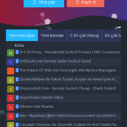
Giriş yap
Kayıt ol
Yeni mesajlar
Yeni konular
En çok mesaj
En çok tepk
Konu
911 S5 Proxy – Residential Socks5 Proxies (190+ Countries)
M
Vn5Socks.net Service Seller Socks5 Good
V
The Future Of Web Site Oversight: Wordpress Management Aı
I
Göcek Rehberi Ile Tekne Turları, Koylar Ve Yeme İçme Hakkında Eşsiz Bilgiler
K
Shopsocks5.Com - Service Socks5 Cheap - Check Socks5
S
Asya Dizileri İzleme Sitesi
N
Dikmen Halı Yıkama
N
Nev - Nişantaşı Eğitim Vakfı Kurucusu Levent Uysal’dan Eğitime Büyük Destek
N
Parçatek Otomotiv Ile Güvenilir, Kaliteli Ve Hızlı Yedek Parça Çözümleri
K