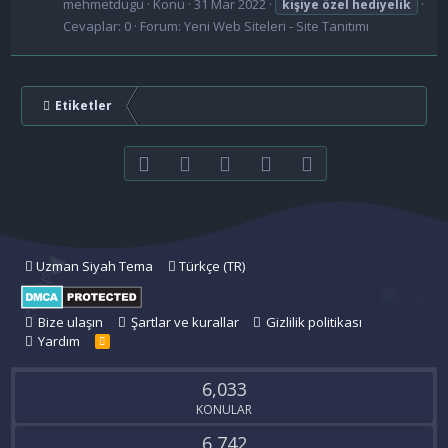
mehmetdugu
Konu
31 Mar 2022
kişiye
özel
hediyelik
Cevaplar: 0
Forum:
Yeni Web Siteleri - Site Tanıtımı
Etiketler
Facebook
Twitter
youtube
Bize ulaşın
RSS
Uzman Siyah Tema
Türkçe (TR)
Bize ulaşın
Şartlar ve kurallar
Gizlilik politikası
Yardım
R
S
S
6,033
KONULAR
6,742