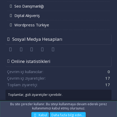
Seo Danışmanlığı
Dijital Alışveriş
Wordpress Türkiye
Sosyal Medya Hesapları
Facebook
Twitter
youtube
Bize ulaşın
RSS
Online istatistikleri
Çevrim içi kullanıcılar
0
Çevrim içi ziyaretçiler
17
Toplam ziyaretçi
17
Toplamlar, gizli ziyaretçiler içerebilir.
Bu site çerezler kullanır. Bu siteyi kullanmaya devam ederek çerez
kullanımımızı kabul etmiş olursunuz.
®
Community platform by XenForo
© 2010-2021 XenForo Ltd.
[XenGenTr] OG:image sistemi
Kabul
Daha fazla bilgi edin…
|
Xenforo Theme
© by ©XenTR