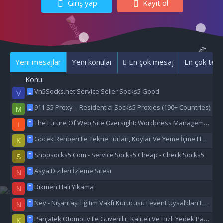
Giriş yap
Kayıt ol
Yeni mesajlar
Yeni konular
En çok mesaj
En çok tepk
Konu
Vn5Socks.net Service Seller Socks5 Good
V
911 S5 Proxy – Residential Socks5 Proxies (190+ Countries)
M
The Future Of Web Site Oversight: Wordpress Management Aı
I
Göcek Rehberi Ile Tekne Turları, Koylar Ve Yeme İçme Hakkında Eşsiz Bilgiler
K
Shopsocks5.Com - Service Socks5 Cheap - Check Socks5
S
Asya Dizileri İzleme Sitesi
N
Dikmen Halı Yıkama
N
Nev - Nişantaşı Eğitim Vakfı Kurucusu Levent Uysal’dan Eğitime Büyük Destek
N
Parçatek Otomotiv Ile Güvenilir, Kaliteli Ve Hızlı Yedek Parça Çözümleri
K