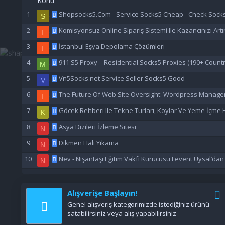
Konu
Shopsocks5.Com - Service Socks5 Cheap - Check Sock
S
Komisyonsuz Online Sipariş Sistemi Ile Kazancınızı Artı
I
İstanbul Eşya Depolama Çözümleri
I
911 S5 Proxy – Residential Socks5 Proxies (190+ Countr
M
Vn5Socks.net Service Seller Socks5 Good
V
The Future Of Web Site Oversight: Wordpress Manage
I
Göcek Rehberi Ile Tekne Turları, Koylar Ve Yeme İçme H
K
Asya Dizileri İzleme Sitesi
N
Dikmen Halı Yıkama
N
Nev - Nişantaşı Eğitim Vakfı Kurucusu Levent Uysal’da
N
Alışverişe Başlayın!
Genel alışveriş kategorimizde istediğiniz ürünü
satabilirsiniz veya alış yapabilirsiniz