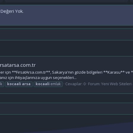
 Değeri Yok.
irsatarsa.com.tr
r için **FirsatArsa.com.tr**, Sakarya'nın gözde bölgeleri **Karasu** ve *
ız için ihtiyaçlarınıza uygun seçenekleri...
Cevaplar: 0
Forum:
Yeni Web Siteleri -
ak
kocaali
arsa
kocaali
emlak