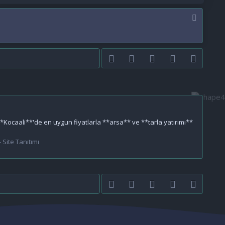
Facebook
Twitter
youtube
Bize ulaşın
RSS
*Kocaali**'de en uygun fiyatlarla **arsa** ve **tarla yatırımı**
 Site Tanıtımı
Facebook
Twitter
youtube
Bize ulaşın
RSS