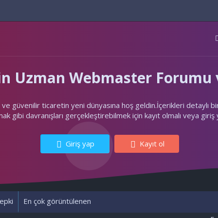
'nin Uzman Webmaster Forumu v
ler ve güvenilir ticaretin yeni dünyasına hoş geldin.İçerikleri deta
k gibi davranışları gerçekleştirebilmek için kayıt olmalı veya giriş
Giriş yap
Kayıt ol
epki
En çok görüntülenen