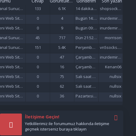
orumu
Cevap
Görüntüleme
Gönderim
Son yazan
Sanal Sunucu (VDS/VPS)
133
6.1K
14 dakika önce
shopsocks5
Yeni Web Siteleri - Site Tanıtımı
0
4
Bugün 14:23
inurdemirelseo
Yeni Web Siteleri - Site Tanıtımı
0
9
Bugün 09:56
inurdemirelseo
Sanal Sunucu (VDS/VPS)
45
717
Dün 21:52 da
morrison
Sanal Sunucu (VDS/VPS)
151
5.4K
Perşembe saat 06:57'de
vn5socks.net
Yeni Web Siteleri - Site Tanıtımı
0
47
Çarşamba saat 21:57'de
inurdemirelseo
Yeni Web Siteleri - Site Tanıtımı
0
16
Çarşamba saat 21:33'de
Kenan06
Yeni Web Siteleri - Site Tanıtımı
0
75
Salı saat 15:47'de
nullsix
Yeni Web Siteleri - Site Tanıtımı
0
62
Salı saat 02:13'de
nullsix
Yeni Web Siteleri - Site Tanıtımı
0
36
Pazartesi saat 22:01'de
nullsix
İletişime Geçin!
Yetkililerimiz ile forumumuz hakkında iletişime
geçmek isterseniz buraya tıklayın