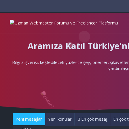
Aramıza Katıl Türkiye
Bilgi alışverişi, keşfedilecek yüzlerce şey, öneriler, şikayet
yardımlaşma
Yeni mesajlar
Yeni konular
En çok mesaj
En çok t