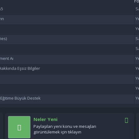
F
s5
rın
ies)
ment Aı
akkında Eşsiz Bilgiler
n Eğitime Büyük Destek
Neler Yeni
Paylaşılan yeni konu ve mesajları
görüntülemek için tıklayın