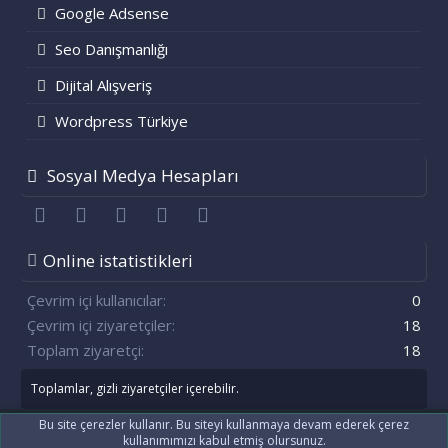
Google Adsense
Seo Danışmanlığı
Dijital Alışveriş
Wordpress Türkiye
Sosyal Medya Hesapları
Facebook
Twitter
youtube
Bize ulaşın
RSS
Online istatistikleri
Çevrim içi kullanıcılar
0
Çevrim içi ziyaretçiler
18
Toplam ziyaretçi
18
Toplamlar, gizli ziyaretçiler içerebilir.
Bu site çerezler kullanır. Bu siteyi kullanmaya devam ederek çerez
kullanımımızı kabul etmiş olursunuz.
®
Community platform by XenForo
© 2010-2021 XenForo Ltd.