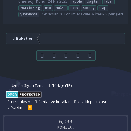
omeradj
Konu
24 Nis 2023
apple
dağıtım
label
mastering
mix
müzik
satış
spotify
trap
Cevaplar: 0
Forum:
Makale & İçerik Siparişleri
yayınlama
Etiketler
Facebook
Twitter
youtube
Bize ulaşın
RSS
Uzman Siyah Tema
Türkçe (TR)
Bize ulaşın
Şartlar ve kurallar
Gizlilik politikası
Yardım
R
S
S
6,033
KONULAR