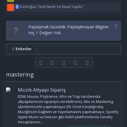
Darboğaz Testi Nedir Ve Nasıl Yapılır?
I
Paylaşmak Güzeldir Paylaşılmayan Bilginin
Hiç 1 Değeri Yok.
Etiketler
Facebook
Twitter
youtube
Bize ulaşın
RSS
mastering
Müzik Altyapı Sipariş
EDM, House, Psytrance, Afro ve Trap tarzlarında
altyapılarınızın siparişini verebilirsiniz, Mix ve Mastering
işlemlerinizide yapmaktayız (Ek Ücret Karşılığında),
Müziğinizin Dağıtımı ve Yayınlamasını yapmaktayız, Spotify,
Apple Music ve Deezer gibi belirli platformlarda Sanatçı
hesaplarınızı...