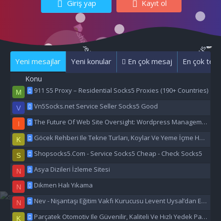
Giriş yap
Kayıt ol
Yeni mesajlar
Yeni konular
En çok mesaj
En çok tepk
Konu
911 S5 Proxy – Residential Socks5 Proxies (190+ Countries)
M
Vn5Socks.net Service Seller Socks5 Good
V
The Future Of Web Site Oversight: Wordpress Management Aı
I
Göcek Rehberi Ile Tekne Turları, Koylar Ve Yeme İçme Hakkında Eşsiz Bilgiler
K
Shopsocks5.Com - Service Socks5 Cheap - Check Socks5
S
Asya Dizileri İzleme Sitesi
N
Dikmen Halı Yıkama
N
Nev - Nişantaşı Eğitim Vakfı Kurucusu Levent Uysal’dan Eğitime Büyük Destek
N
Parçatek Otomotiv Ile Güvenilir, Kaliteli Ve Hızlı Yedek Parça Çözümleri
K