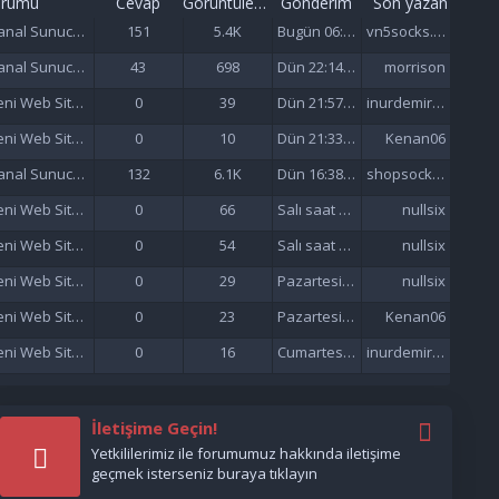
orumu
Cevap
Görüntüleme
Gönderim
Son yazan
Sanal Sunucu (VDS/VPS)
151
5.4K
Bugün 06:57
vn5socks.net
Sanal Sunucu (VDS/VPS)
43
698
Dün 22:14 da
morrison
Yeni Web Siteleri - Site Tanıtımı
0
39
Dün 21:57 da
inurdemirelseo
Yeni Web Siteleri - Site Tanıtımı
0
10
Dün 21:33 da
Kenan06
Sanal Sunucu (VDS/VPS)
132
6.1K
Dün 16:38 da
shopsocks5
Yeni Web Siteleri - Site Tanıtımı
0
66
Salı saat 15:47'de
nullsix
Yeni Web Siteleri - Site Tanıtımı
0
54
Salı saat 02:13'de
nullsix
Yeni Web Siteleri - Site Tanıtımı
0
29
Pazartesi saat 22:01'de
nullsix
Yeni Web Siteleri - Site Tanıtımı
0
23
Pazartesi saat 21:37'de
Kenan06
Yeni Web Siteleri - Site Tanıtımı
0
16
Cumartesi saat 17:51'de
inurdemirelseo
İletişime Geçin!
Yetkililerimiz ile forumumuz hakkında iletişime
geçmek isterseniz buraya tıklayın