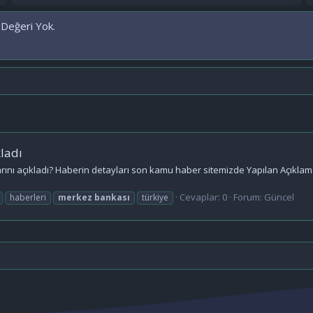
 Değeri Yok.
kladı
nı açıkladı? Haberin detayları son kamu haber sitemizde Yapılan Açıklamada,
Cevaplar: 0
Forum:
Güncel
haberleri
merkez
bankası
türkiye