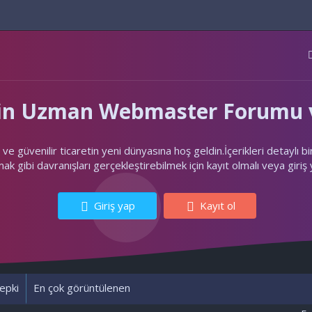
'nin Uzman Webmaster Forumu v
ler ve güvenilir ticaretin yeni dünyasına hoş geldin.İçerikleri deta
k gibi davranışları gerçekleştirebilmek için kayıt olmalı veya giriş
Giriş yap
Kayıt ol
epki
En çok görüntülenen