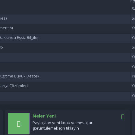
F
ies)
ment Aı
akkında Eşsiz Bilgiler
s5
n Eğitime Büyük Destek
 Parça Çözümleri
Neler Yeni
Paylaşılan yeni konu ve mesajları
görüntülemek için tıklayın