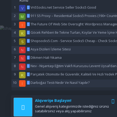
Konu
Vn5Socks.net Service Seller Socks5 Good
V
911 S5 Proxy – Residential Socks5 Proxies (190+ Countr
M
The Future Of Web Site Oversight: Wordpress Manage
I
Göcek Rehberi Ile Tekne Turları, Koylar Ve Yeme İçme H
K
Shopsocks5.Com - Service Socks5 Cheap - Check Sock
S
Asya Dizileri İzleme Sitesi
N
Dikmen Halı Yıkama
N
Nev - Nişantaşı Eğitim Vakfı Kurucusu Levent Uysal’da
N
Parçatek Otomotiv Ile Güvenilir, Kaliteli Ve Hızlı Yedek
K
Darboğaz Testi Nedir Ve Nasıl Yapılır?
I
Alışverişe Başlayın!
Genel alışveriş kategorimizde istediğiniz ürünü
satabilirsiniz veya alış yapabilirsiniz