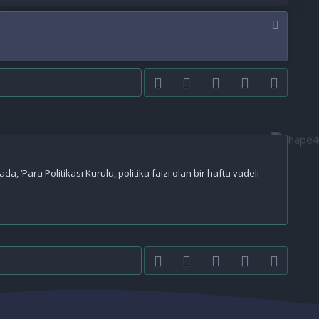
Facebook
Twitter
youtube
Bize ulaşın
RSS
 ‘Para Politikası Kurulu, politika faizi olan bir hafta vadeli
Facebook
Twitter
youtube
Bize ulaşın
RSS