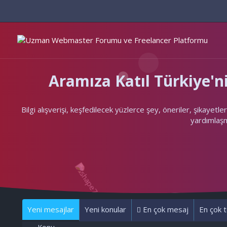
Aramıza Katıl Türkiye
Bilgi alışverişi, keşfedilecek yüzlerce şey, öneriler, şikayet
yardımlaşma
Yeni mesajlar
Yeni konular
En çok mesaj
En çok t