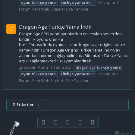
Cevaplar: 0
oyun
türkçe
yama
türkçe
yama
indir
Forum:
Yeni Web Siteleri - Site Tanıtımı
Dragon Age Türkçe Yama İndir
G
Dragon Age RPG yapılı oyunlardan en sevilen serilerden
biridir. İlk oyunu olan <a
href="https://turkceyamali.com/dragon-age-origins-turkce-
yama-indir">Dragon Age Origins Türkçe Yama İndir</a>
alanından indirme sağlayabilirsiniz. Sitemizde Türkçe Yama
arşivi sağlanmaktadır. Bu yamalar direk...
griposter
Konu
3 Tem 2022
dragon age
türkçe
yama
Cevaplar: 0
oyun
türkçe
yama
türkçe
yama
indir
Forum:
Yeni Web Siteleri - Site Tanıtımı
Etiketler
Facebook
Twitter
youtube
Bize ulaşın
RSS