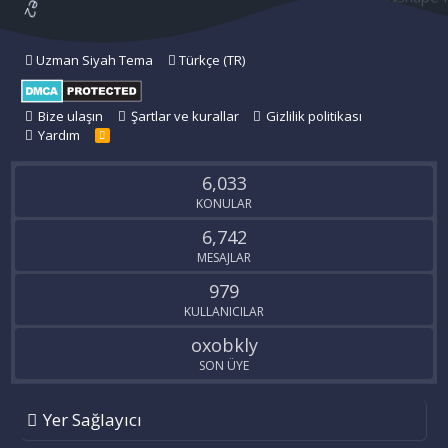
Uzman Siyah Tema
Türkçe (TR)
Bize ulaşın
Şartlar ve kurallar
Gizlilik politikası
Yardım
R
S
S
6,033
KONULAR
6,742
MESAJLAR
979
KULLANICILAR
oxobkly
SON ÜYE
Yer Sağlayıcı