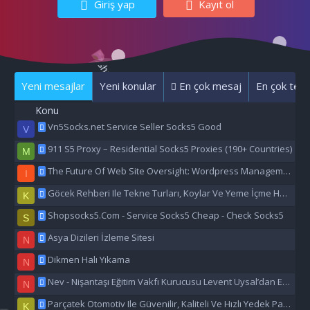
Giriş yap
Kayıt ol
Yeni mesajlar
Yeni konular
En çok mesaj
En çok tepk
Konu
Vn5Socks.net Service Seller Socks5 Good
V
911 S5 Proxy – Residential Socks5 Proxies (190+ Countries)
M
The Future Of Web Site Oversight: Wordpress Management Aı
I
Göcek Rehberi Ile Tekne Turları, Koylar Ve Yeme İçme Hakkında Eşsiz Bilgiler
K
Shopsocks5.Com - Service Socks5 Cheap - Check Socks5
S
Asya Dizileri İzleme Sitesi
N
Dikmen Halı Yıkama
N
Nev - Nişantaşı Eğitim Vakfı Kurucusu Levent Uysal’dan Eğitime Büyük Destek
N
Parçatek Otomotiv Ile Güvenilir, Kaliteli Ve Hızlı Yedek Parça Çözümleri
K