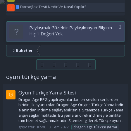
Darboğaz Testi Nedir Ve Nasıl Yapılır?
I
Paylaşmak Güzeldir Paylaşılmayan Bilginin
Hiç 1 Değeri Yok.
Etiketler
Facebook
Twitter
youtube
Bize ulaşın
RSS
oyun türkçe yama
Oyun Türkçe Yama Sitesi
G
Dragon Age RPG yapılı oyunlardan en sevilen serilerden
biridir. İlk oyunu olan Dragon Age Origins Türkçe Yama İndir
alanından indirme sağlayabilirsiniz. Sitemizde Türkçe Yama
arşivi sağlanmaktadır. Bu yamalar direk indirmeyle birlikte
tam hizmet sağlanmaktadır. Sitemize giderek Türkçe oyun...
griposter
Konu
3 Tem 2022
dragon age
türkçe
yama