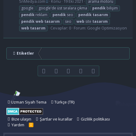
SnMedya.com
Konu
19 Eki 2021
arama motoru
google
google'de üst sıralara çıkma
pendik
bilişim
pendik
reklam
pendik
seo
pendik
tasarım
pendik
web
tasarım
seo
web
site
tasarım
Cevaplar: 0
Forum:
Google Optimizasyon
web
tasarım
Etiketler
Facebook
Twitter
youtube
Bize ulaşın
RSS
Uzman Siyah Tema
Türkçe (TR)
Bize ulaşın
Şartlar ve kurallar
Gizlilik politikası
Yardım
R
S
S