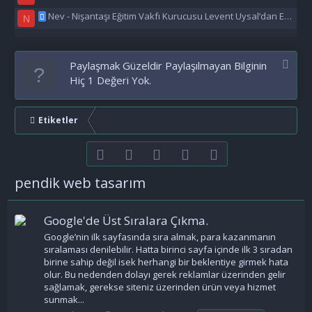
Nev - Nişantaşı Eğitim Vakfı Kurucusu Levent Uysal’dan Eğitime Büyük Destek
N
Paylaşmak Güzeldir Paylaşılmayan Bilginin
Hiç 1 Değeri Yok.
Etiketler
Facebook
Twitter
youtube
Bize ulaşın
RSS
pendik web tasarım
Google'de Üst Sıralara Çıkma.
Google’nin ilk sayfasında sıra almak, para kazanmanın
sıralaması denilebilir. Hatta birinci sayfa içinde ilk 3 sıradan
birine sahip değil isek herhangi bir beklentiye girmek hata
olur. Bu nedenden dolayı gerek reklamlar üzerinden gelir
sağlamak, gerekse siteniz üzerinden ürün veya hizmet
sunmak...