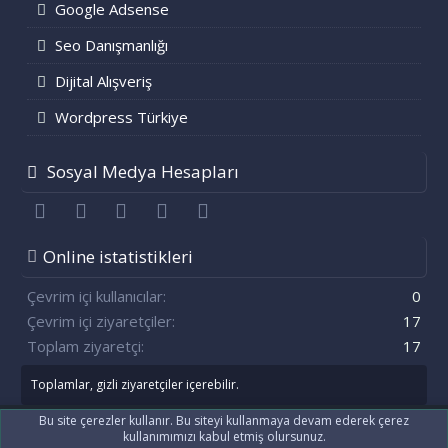
Google Adsense
Seo Danışmanlığı
Dijital Alışveriş
Wordpress Türkiye
Sosyal Medya Hesapları
Facebook
Twitter
youtube
Bize ulaşın
RSS
Online istatistikleri
Çevrim içi kullanıcılar
0
Çevrim içi ziyaretçiler
17
Toplam ziyaretçi
17
Toplamlar, gizli ziyaretçiler içerebilir.
Bu site çerezler kullanır. Bu siteyi kullanmaya devam ederek çerez
kullanımımızı kabul etmiş olursunuz.
®
Community platform by XenForo
© 2010-2021 XenForo Ltd.