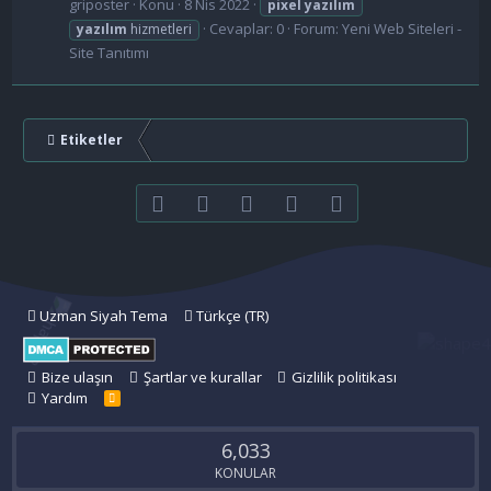
griposter
Konu
8 Nis 2022
pixel
yazılım
Cevaplar: 0
Forum:
Yeni Web Siteleri -
yazılım
hizmetleri
Site Tanıtımı
Etiketler
Facebook
Twitter
youtube
Bize ulaşın
RSS
Uzman Siyah Tema
Türkçe (TR)
Bize ulaşın
Şartlar ve kurallar
Gizlilik politikası
Yardım
R
S
S
6,033
KONULAR