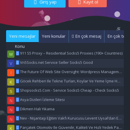
Giriş yap
Kayıt ol
Yeni mesajlar
Yeni konular
En çok mesaj
En çok tepk
Konu
911 S5 Proxy – Residential Socks5 Proxies (190+ Countries)
M
Vn5Socks.net Service Seller Socks5 Good
V
The Future Of Web Site Oversight: Wordpress Management Aı
I
Göcek Rehberi Ile Tekne Turları, Koylar Ve Yeme İçme Hakkında Eşsiz Bilgiler
K
Shopsocks5.Com - Service Socks5 Cheap - Check Socks5
S
Asya Dizileri İzleme Sitesi
N
Dikmen Halı Yıkama
N
Nev - Nişantaşı Eğitim Vakfı Kurucusu Levent Uysal’dan Eğitime Büyük Destek
N
Parçatek Otomotiv Ile Güvenilir, Kaliteli Ve Hızlı Yedek Parça Çözümleri
K