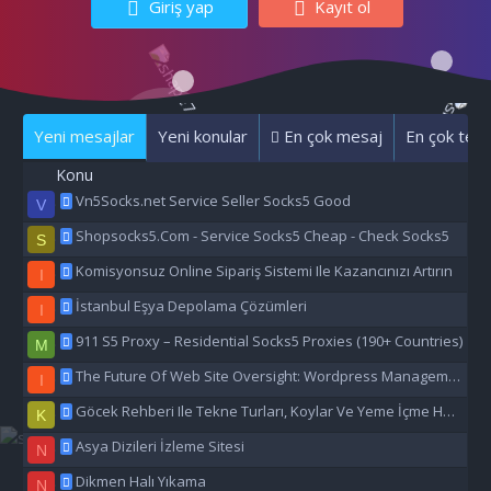
Giriş yap
Kayıt ol
Yeni mesajlar
Yeni konular
En çok mesaj
En çok tepk
Konu
Vn5Socks.net Service Seller Socks5 Good
V
Shopsocks5.Com - Service Socks5 Cheap - Check Socks5
S
Komisyonsuz Online Sipariş Sistemi Ile Kazancınızı Artırın
I
İstanbul Eşya Depolama Çözümleri
I
911 S5 Proxy – Residential Socks5 Proxies (190+ Countries)
M
The Future Of Web Site Oversight: Wordpress Management Aı
I
Göcek Rehberi Ile Tekne Turları, Koylar Ve Yeme İçme Hakkında Eşsiz Bilgiler
K
Asya Dizileri İzleme Sitesi
N
Dikmen Halı Yıkama
N