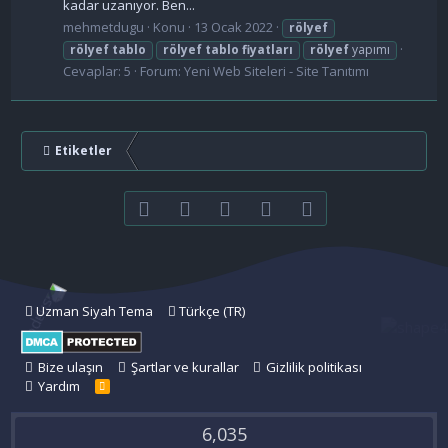
kadar uzanıyor. Ben...
mehmetdugu
Konu
13 Ocak 2022
rölyef
rölyef
tablo
rölyef
tablo
fiyatları
rölyef
yapımı
Cevaplar: 5
Forum:
Yeni Web Siteleri - Site Tanıtımı
Etiketler
Facebook
Twitter
youtube
Bize ulaşın
RSS
Uzman Siyah Tema
Türkçe (TR)
Bize ulaşın
Şartlar ve kurallar
Gizlilik politikası
Yardım
R
S
S
6,035