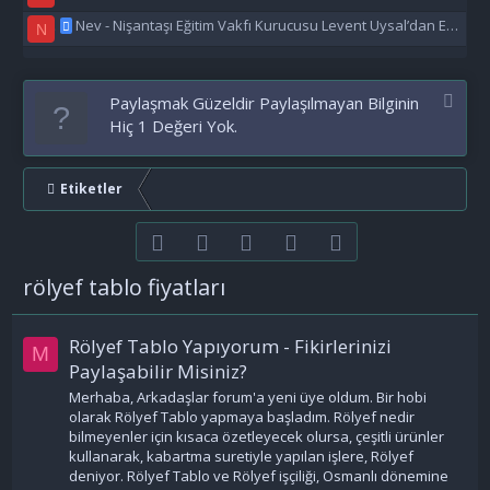
Nev - Nişantaşı Eğitim Vakfı Kurucusu Levent Uysal’dan Eğitime Büyük Destek
N
Paylaşmak Güzeldir Paylaşılmayan Bilginin
Hiç 1 Değeri Yok.
Etiketler
Facebook
Twitter
youtube
Bize ulaşın
RSS
rölyef tablo fiyatları
Rölyef Tablo Yapıyorum - Fikirlerinizi
M
Paylaşabilir Misiniz?
Merhaba, Arkadaşlar forum'a yeni üye oldum. Bir hobi
olarak Rölyef Tablo yapmaya başladım. Rölyef nedir
bilmeyenler için kısaca özetleyecek olursa, çeşitli ürünler
kullanarak, kabartma suretiyle yapılan işlere, Rölyef
deniyor. Rölyef Tablo ve Rölyef işçiliği, Osmanlı dönemine