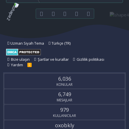
Facebook
Twitter
youtube
Bize ulaşın
RSS
Uzman Siyah Tema
Türkçe (TR)
Bize ulaşın
Şartlar ve kurallar
Gizlilik politikası
Yardım
R
S
S
6,036
KONULAR
6,749
MESAJLAR
979
KULLANICILAR
oxobkly