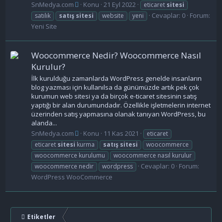
SnMedya.com
Konu
21 Eyl 2022
eticaret
sitesi
Cevaplar: 0
Forum:
satılık
satış
sitesi
website
yeni
Yeni Site
Woocommerce Nedir? Woocommerce Nasıl
Kurulur?
İlk kurulduğu zamanlarda WordPress genelde insanların
blog yazması için kullanılsa da günümüzde artık pek çok
kurumun web sitesi ya da birçok e-ticaret sitesinin satış
yaptığı bir alan durumundadır. Özellikle işletmelerin internet
üzerinden satış yapmasına olanak tanıyan WordPress, bu
alanda...
SnMedya.com
Konu
11 Kas 2021
eticaret
eticaret
sitesi
kurma
satış
sitesi
woocommerce
woocommerce kurulumu
woocommerce nasıl kurulur
Cevaplar: 0
Forum:
woocommerce nedir
wordpress
WordPress WooCommerce
Etiketler