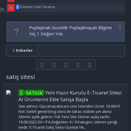
Dikmen Halı Yıkama
N
Paylaşmak Güzeldir Paylaşılmayan Bilginin
Hiç 1 Değeri Yok.
Etiketler
Facebook
Twitter
youtube
Bize ulaşın
RSS
satış sitesi
Yeni Hazır Kurulu E-Ticaret Sitesi
SATILIK
Al Ürünlerini Ekle Satışa Başla
Site adresi: Giysanayakisani.com İstenilen Ücret: 10.000 tl
Not: Gelirli genel blog sitesi ile takas olabilir pm atınız
Sitenin aylık getirisi: Yok Yeni Site Sitenin açılış tarihi:
19.09.2022 DA / PA Değerleri: 4 / 9 Kategori, sitenin içeriği
nedir: E-Ticaret Satış Sitesi Günlük hit...