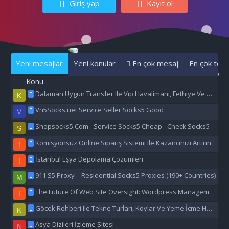
Giriş yap
Kayıt ol
Yeni mesajlar
Yeni konular
En çok mesaj
En çok tepk
Konu
Dalaman Uygun Transfer Ile Vıp Havalimanı, Fethiye Ve Marmaris Transfer Hizmeti
K
Vn5Socks.net Service Seller Socks5 Good
V
Shopsocks5.Com - Service Socks5 Cheap - Check Socks5
S
Komisyonsuz Online Sipariş Sistemi Ile Kazancınızı Artırın
I
İstanbul Eşya Depolama Çözümleri
I
911 S5 Proxy – Residential Socks5 Proxies (190+ Countries)
M
The Future Of Web Site Oversight: Wordpress Management Aı
I
Göcek Rehberi Ile Tekne Turları, Koylar Ve Yeme İçme Hakkında Eşsiz Bilgiler
K
Asya Dizileri İzleme Sitesi
N