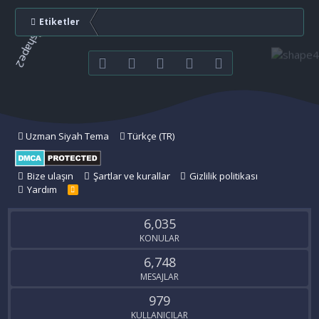
Etiketler
Facebook
Twitter
youtube
Bize ulaşın
RSS
Uzman Siyah Tema
Türkçe (TR)
Bize ulaşın
Şartlar ve kurallar
Gizlilik politikası
Yardım
R
S
S
6,035
KONULAR
6,748
MESAJLAR
979
KULLANICILAR