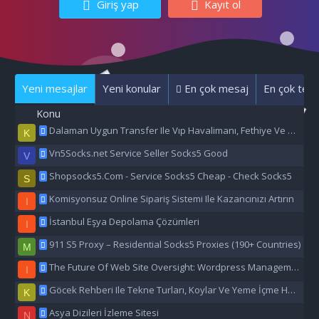
Giriş yap
Kayıt ol
Yeni mesajlar
Yeni konular
En çok mesaj
En çok tepk
Konu
Dalaman Uygun Transfer Ile Vıp Havalimanı, Fethiye Ve Marmaris Transfer Hizmeti
K
Vn5Socks.net Service Seller Socks5 Good
V
Shopsocks5.Com - Service Socks5 Cheap - Check Socks5
S
Komisyonsuz Online Sipariş Sistemi Ile Kazancınızı Artırın
I
İstanbul Eşya Depolama Çözümleri
I
911 S5 Proxy – Residential Socks5 Proxies (190+ Countries)
M
The Future Of Web Site Oversight: Wordpress Management Aı
I
Göcek Rehberi Ile Tekne Turları, Koylar Ve Yeme İçme Hakkında Eşsiz Bilgiler
K
Asya Dizileri İzleme Sitesi
N