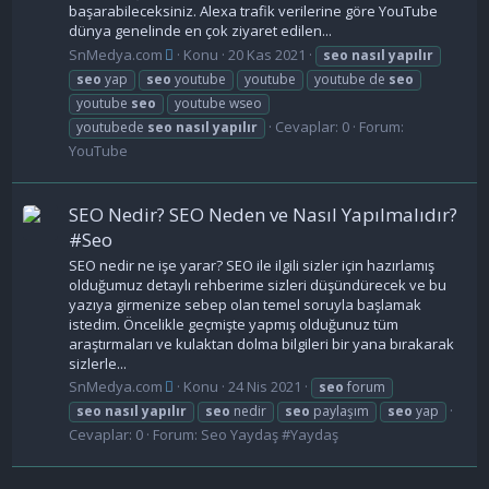
başarabileceksiniz. Alexa trafik verilerine göre YouTube
dünya genelinde en çok ziyaret edilen...
SnMedya.com
Konu
20 Kas 2021
seo
nasıl
yapılır
seo
yap
seo
youtube
youtube
youtube de
seo
youtube
seo
youtube wseo
Cevaplar: 0
Forum:
youtubede
seo
nasıl
yapılır
YouTube
SEO Nedir? SEO Neden ve Nasıl Yapılmalıdır?
#Seo
SEO nedir ne işe yarar? SEO ile ilgili sizler için hazırlamış
olduğumuz detaylı rehberime sizleri düşündürecek ve bu
yazıya girmenize sebep olan temel soruyla başlamak
istedim. Öncelikle geçmişte yapmış olduğunuz tüm
araştırmaları ve kulaktan dolma bilgileri bir yana bırakarak
sizlerle...
SnMedya.com
Konu
24 Nis 2021
seo
forum
seo
nasıl
yapılır
seo
nedir
seo
paylaşım
seo
yap
Cevaplar: 0
Forum:
Seo Yaydaş #Yaydaş