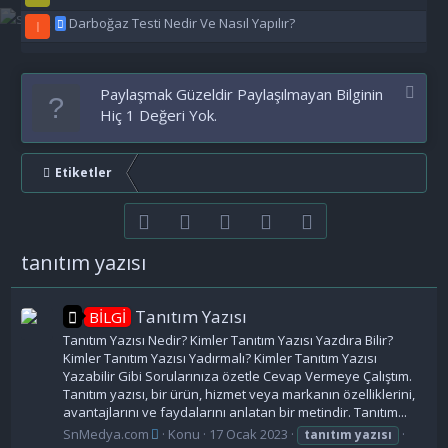
Darboğaz Testi Nedir Ve Nasıl Yapılır?
I
Paylaşmak Güzeldir Paylaşılmayan Bilginin
Hiç 1 Değeri Yok.
Etiketler
Facebook
Twitter
youtube
Bize ulaşın
RSS
tanıtım yazısı
Tanıtım Yazısı
BİLGİ
Tanıtım Yazısı Nedir? Kimler Tanıtım Yazısı Yazdıra Bilir?
Kimler Tanıtım Yazısı Yadırmalı? Kimler Tanıtım Yazısı
Yazabilir Gibi Sorularınıza özetle Cevap Vermeye Çalıştım.
Tanıtım yazısı, bir ürün, hizmet veya markanın özelliklerini,
avantajlarını ve faydalarını anlatan bir metindir. Tanıtım...
SnMedya.com
Konu
17 Ocak 2023
tanıtım
yazısı