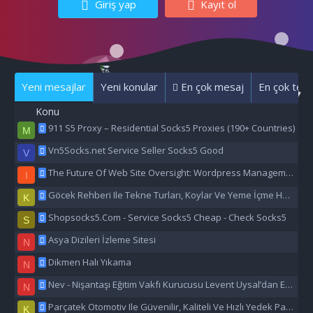
Giriş yap
Kayıt ol
Yeni mesajlar
Yeni konular
En çok mesaj
En çok tepk
Konu
911 S5 Proxy – Residential Socks5 Proxies (190+ Countries)
M
Vn5Socks.net Service Seller Socks5 Good
V
The Future Of Web Site Oversight: Wordpress Management Aı
I
Göcek Rehberi Ile Tekne Turları, Koylar Ve Yeme İçme Hakkında Eşsiz Bilgiler
K
Shopsocks5.Com - Service Socks5 Cheap - Check Socks5
S
Asya Dizileri İzleme Sitesi
N
Dikmen Halı Yıkama
N
Nev - Nişantaşı Eğitim Vakfı Kurucusu Levent Uysal’dan Eğitime Büyük Destek
N
Parçatek Otomotiv Ile Güvenilir, Kaliteli Ve Hızlı Yedek Parça Çözümleri
K