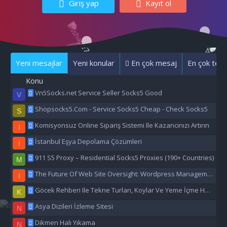
Giriş yap
Kayıt ol
Yeni mesajlar
Yeni konular
En çok mesaj
En çok tepk
Konu
Vn5Socks.net Service Seller Socks5 Good
V
Shopsocks5.Com - Service Socks5 Cheap - Check Socks5
S
Komisyonsuz Online Sipariş Sistemi Ile Kazancınızı Artırın
I
İstanbul Eşya Depolama Çözümleri
I
911 S5 Proxy – Residential Socks5 Proxies (190+ Countries)
M
The Future Of Web Site Oversight: Wordpress Management Aı
I
Göcek Rehberi Ile Tekne Turları, Koylar Ve Yeme İçme Hakkında Eşsiz Bilgiler
K
Asya Dizileri İzleme Sitesi
N
Dikmen Halı Yıkama
N