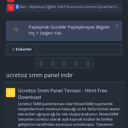
Nev - Nişantaşı Eğitim Vakfı Kurucusu Levent Uysal’dan Eğitime Büyük Destek
N
Paylaşmak Güzeldir Paylaşılmayan Bilginin
Hiç 1 Değeri Yok.
Etiketler
Facebook
Twitter
youtube
Bize ulaşın
RSS
ücretsiz smm panel indir
Ücretsiz Smm Panel Teması - Html Free
M
Download
Ücretsiz SMM panel teması olan WowoSMM sayesinde
müşterilerinizin memnun kalacağı ve bir defa hizmet alanın
tekrardan uğrayacağı bir site oluşturacaksınız. WowoSMM
tamamen ücretsiz olarak açık kaynak kodları ile birlikte
geliştiricisi tarafından piyasaya sunulmuştur. Tamamen