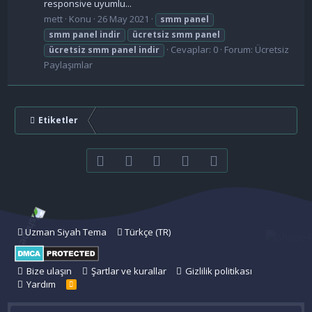
responsive uyumlu...
mett
Konu
26 May 2021
smm
panel
smm
panel
indir
ücretsiz
smm
panel
Cevaplar: 0
Forum:
Ücretsiz
ücretsiz
smm
panel
indir
Paylaşımlar
Etiketler
Facebook
Twitter
youtube
Bize ulaşın
RSS
Uzman Siyah Tema
Türkçe (TR)
Bize ulaşın
Şartlar ve kurallar
Gizlilik politikası
Yardım
R
S
S